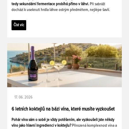
tedy sekundární fermentace probíhá přímo v láhvi.
Při sabráži
dochází k useknutí hrdla láhve ostrým předmětem, nejlépe šavlí.
Číst víc
17. 06. 2026
6 letních koktejlů na bázi vína, které musíte vyzkoušet
Pohár vína sám o sobě je vždy potěšením, ale vyzkoušeli jste někdy
víno jako hlavní ingredienci v koktejlu?
Přirozená komplexnost vína a