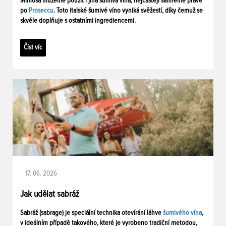
Mimosa můžeme použít i jiná šumivá vína, nejčastěji sáhneme právě
po
Proseccu
. Toto italské šumivé víno vyniká svěžestí, díky čemuž se
skvěle doplňuje s ostatními ingrediencemi.
Číst víc
17. 06. 2026
Jak udělat sabráž
Sabráž (sabrage) je speciální technika otevírání láhve
šumivého vína
,
v ideálním případě takového, které je vyrobeno tradiční metodou,