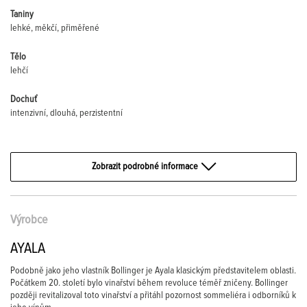
Taniny
lehké, měkčí, přiměřené
Tělo
lehčí
Dochuť
intenzivní, dlouhá, perzistentní
Zobrazit podrobné informace
Výrobce
AYALA
Podobně jako jeho vlastník Bollinger je Ayala klasickým představitelem oblasti.
Počátkem 20. století bylo vinařství během revoluce téměř zničeny. Bollinger
později revitalizoval toto vinařství a přitáhl pozornost sommeliéra i odborníků k