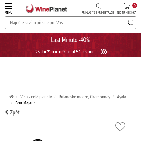
0
PŘIHLÁSIT SE / REGISTRACE
NIC TU NECINKÁ
MENU
PROSECCO v akci až do -30%!
UKÁZAT PROSECCO
Last Minute -40%
25 dní 21 hodin 9 minut 54 sekund
Vína z celé planety
Rulandské modré, Chardonnay
Ayala
Brut Majeur
Zpět