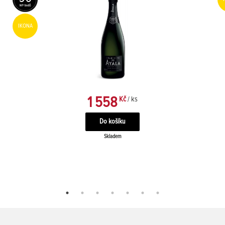
IKONA
1 558
Kč
/ ks
Skladem