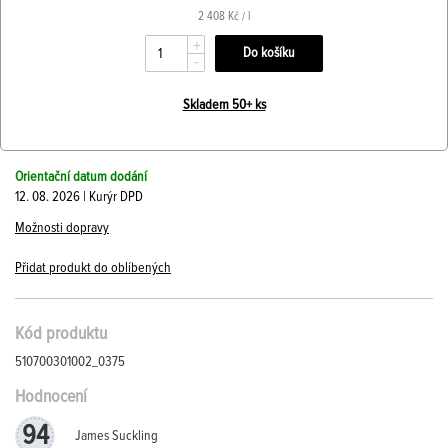
2 408 Kč / l
+
-
Skladem 50+ ks
Orientační datum dodání
12. 08. 2026 | Kurýr DPD
Možnosti dopravy
Přidat produkt do oblíbených
Kód produktu
510700301002_0375
Hodnocení
94
James Suckling