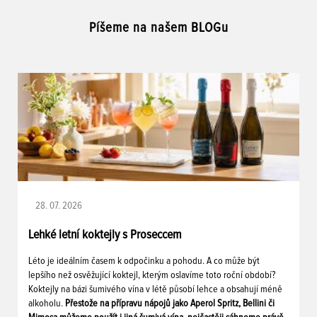
Píšeme na našem BLOGu
28. 07. 2026
Lehké letní koktejly s Proseccem
Léto je ideálním časem k odpočinku a pohodu. A co může být
lepšího než osvěžující koktejl, kterým oslavíme toto roční období?
Koktejly na bázi šumivého vína v létě působí lehce a obsahují méně
alkoholu.
Přestože na přípravu nápojů jako Aperol Spritz, Bellini či