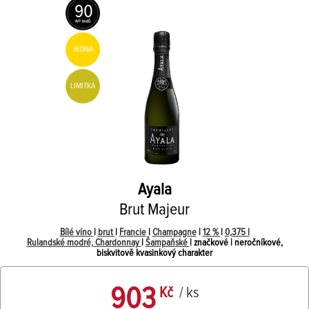
90
IKONA
LIMITKA
Ayala
Brut Majeur
Bílé víno
|
brut
|
Francie
|
Champagne
|
12 %
|
0,375 l
Rulandské modré, Chardonnay
|
Šampaňské
| značkové | neročníkové,
biskvitově kvasinkový charakter
903
Kč
/ ks