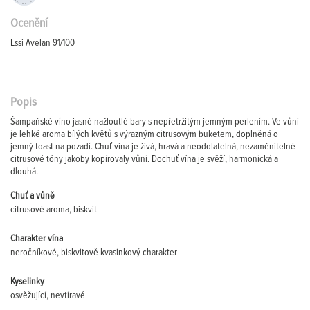
Ocenění
Essi Avelan 91/100
Popis
Šampaňské víno jasné nažloutlé bary s nepřetržitým jemným perlením. Ve vůni
je lehké aroma bílých květů s výrazným citrusovým buketem, doplněná o
jemný toast na pozadí. Chuť vína je živá, hravá a neodolatelná, nezaměnitelné
citrusové tóny jakoby kopírovaly vůni. Dochuť vína je svěží, harmonická a
dlouhá.
Chuť a vůně
citrusové aroma, biskvit
Charakter vína
neročníkové, biskvitově kvasinkový charakter
Kyselinky
osvěžující, nevtíravé