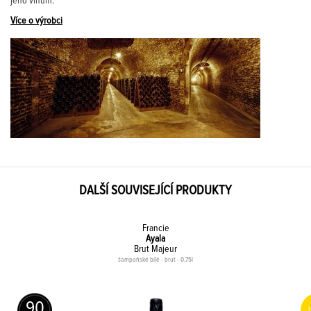
jeho vínům.
Více o výrobci
DALŠÍ SOUVISEJÍCÍ PRODUKTY
Francie
Ayala
Brut Majeur
šampaňské bílé - brut - 0,75l
90