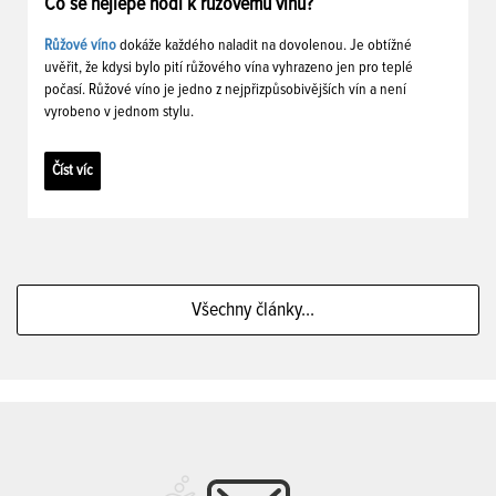
Co se nejlépe hodí k růžovému vínu?
Růžové víno
dokáže každého naladit na dovolenou. Je obtížné
uvěřit, že kdysi bylo pití růžového vína vyhrazeno jen pro teplé
počasí. Růžové víno je jedno z nejpřizpůsobivějších vín a není
vyrobeno v jednom stylu.
Číst víc
Všechny články...