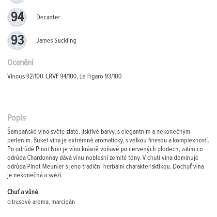
94
Decanter
93
James Suckling
Ocenění
Vinous 92/100. LRVF 94/100, Le Figaro 93/100
Popis
Šampaňské víno světe zlaté, jiskřivé barvy, s elegantním a nekonečným
perlením. Buket vína je extrémně aromatický, s velkou finesou a komplexností.
Po odrůdě Pinot Noir je víno krásně voňavé po červených plodech, zatím co
odrůda Chardonnay dává vínu noblesní zemité tóny. V chuti vína dominuje
odrůda Pinot Meunier s jeho tradiční herbální charakterisktikou. Dochuť vína
je nekonečná a svěží.
Chuť a vůně
citrusové aroma, marcipán