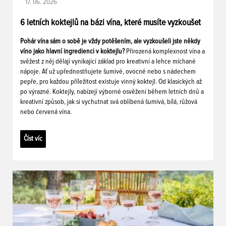
17. 06. 2026
6 letních koktejlů na bázi vína, které musíte vyzkoušet
Pohár vína sám o sobě je vždy potěšením, ale vyzkoušeli jste někdy
víno jako hlavní ingredienci v koktejlu?
Přirozená komplexnost vína a
svěžest z něj dělají vynikající základ pro kreativní a lehce míchané
nápoje. Ať už upřednostňujete šumivé, ovocné nebo s nádechem
pepře, pro každou příležitost existuje vinný koktejl. Od klasických až
po výrazné. Koktejly, nabízejí výborné osvěžení během letních dnů a
kreativní způsob, jak si vychutnat svá oblíbená šumivá, bílá, růžová
nebo červená vína.
Číst víc