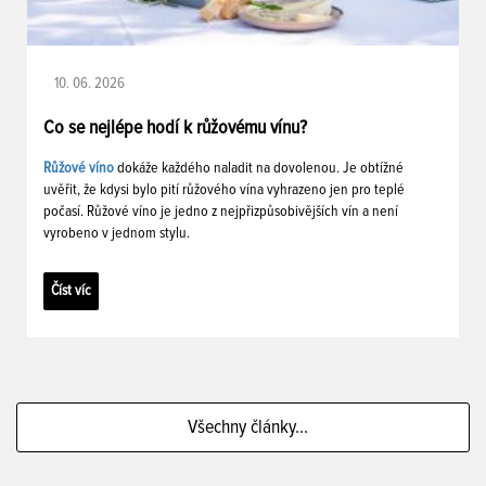
10. 06. 2026
Co se nejlépe hodí k růžovému vínu?
Růžové víno
dokáže každého naladit na dovolenou. Je obtížné
uvěřit, že kdysi bylo pití růžového vína vyhrazeno jen pro teplé
počasí. Růžové víno je jedno z nejpřizpůsobivějších vín a není
vyrobeno v jednom stylu.
Číst víc
Všechny články...