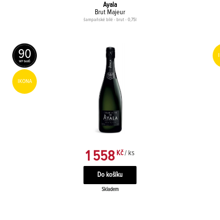
Ayala
Brut Majeur
šampaňské bílé - brut - 0,75l
90
IKONA
1 558
Kč
/ ks
Skladem