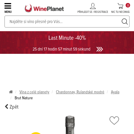
0
PŘIHLÁSIT SE / REGISTRACE
NIC TU NECINKÁ
MENU
PROSECCO v akci až do -30%!
UKÁZAT PROSECCO
Last Minute -40%
25 dní 17 hodin 57 minut 59 sekund
Vína z celé planety
Chardonnay, Rulandské modré
Ayala
Brut Nature
Zpět