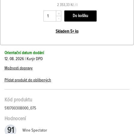
2 353,33 Kč / l
+
-
Skladem 5+ ks
Orientační datum dodání
12. 08. 2026 | Kurýr DPD
Možnosti dopravy
Přidat produkt do oblíbených
Kód produktu
510700308000_075
Hodnocení
91
Wine Spectator