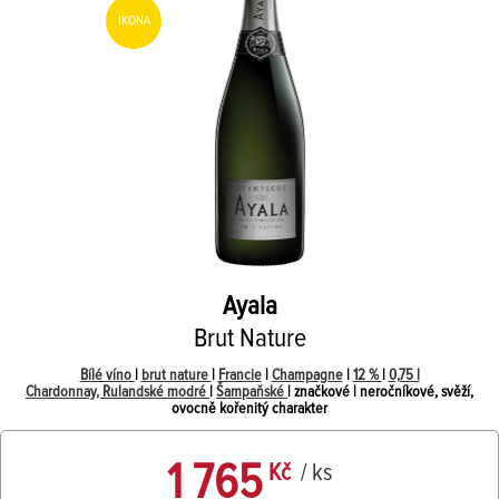
IKONA
Ayala
Brut Nature
Bílé víno
|
brut nature
|
Francie
|
Champagne
|
12 %
|
0,75 l
Chardonnay, Rulandské modré
|
Šampaňské
| značkové | neročníkové, svěží,
ovocně kořenitý charakter
1 765
Kč
/ ks