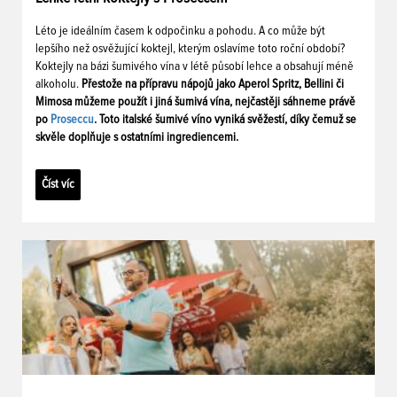
Léto je ideálním časem k odpočinku a pohodu. A co může být
lepšího než osvěžující koktejl, kterým oslavíme toto roční období?
Koktejly na bázi šumivého vína v létě působí lehce a obsahují méně
alkoholu.
Přestože na přípravu nápojů jako Aperol Spritz, Bellini či
Mimosa můžeme použít i jiná šumivá vína, nejčastěji sáhneme právě
po
Proseccu
. Toto italské šumivé víno vyniká svěžestí, díky čemuž se
skvěle doplňuje s ostatními ingrediencemi.
Číst víc