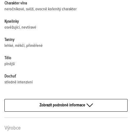
Charakter vína
neročníkové, svěží, ovocně kořenitý charakter
Kyselinky
osvěžující, nevtíravé
Taniny
lehké, měkčí, přiměřené
Tělo
plnější
Dochuť
středně intenzivní
Zobrazit podrobné informace
Výrobce