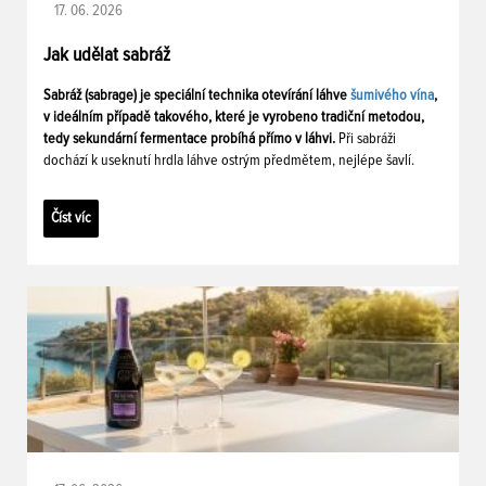
17. 06. 2026
Jak udělat sabráž
Sabráž (sabrage) je speciální technika otevírání láhve
šumivého vína
,
v ideálním případě takového, které je vyrobeno tradiční metodou,
tedy sekundární fermentace probíhá přímo v láhvi.
Při sabráži
dochází k useknutí hrdla láhve ostrým předmětem, nejlépe šavlí.
Číst víc