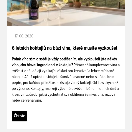
17. 06. 2026
6 letních koktejlů na bázi vína, které musíte vyzkoušet
Pohár vína sám o sobě je vždy potěšením, ale vyzkoušeli jste někdy
víno jako hlavní ingredienci v koktejlu?
Přirozená komplexnost vína a
svěžest z něj dělají vynikající základ pro kreativní a lehce míchané
nápoje. Ať už upřednostňujete šumivé, ovocné nebo s nádechem
pepře, pro každou příležitost existuje vinný koktejl. Od klasických až
po výrazné. Koktejly, nabízejí výborné osvěžení během letních dnů a
kreativní způsob, jak si vychutnat svá oblíbená šumivá, bílá, růžová
nebo červená vína.
Číst víc