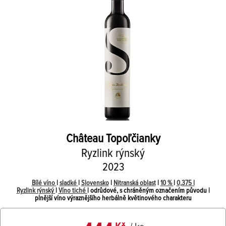
Château Topoľčianky
Ryzlink rýnský
2023
Bílé víno
|
sladké
|
Slovensko
|
Nitranská oblast
|
10 %
|
0,375 l
Ryzlink rýnský
|
Víno tiché
| odrůdové, s chráněným označením původu |
plnější víno výraznějšího herbálně květinového charakteru