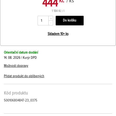
444
Kč
/ ks
1 184 Kč / l
+
-
Skladem 10+ ks
Orientační datum dodání
14. 08. 2026 | Kurýr DPD
Možnosti dopravy
Přidat produkt do oblíbených
Kód produktu
500106804847-23_0375