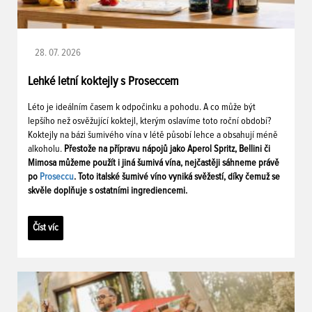
28. 07. 2026
Lehké letní koktejly s Proseccem
Léto je ideálním časem k odpočinku a pohodu. A co může být
lepšího než osvěžující koktejl, kterým oslavíme toto roční období?
Koktejly na bázi šumivého vína v létě působí lehce a obsahují méně
alkoholu.
Přestože na přípravu nápojů jako Aperol Spritz, Bellini či
Mimosa můžeme použít i jiná šumivá vína, nejčastěji sáhneme právě
po
Proseccu
. Toto italské šumivé víno vyniká svěžestí, díky čemuž se
skvěle doplňuje s ostatními ingrediencemi.
Číst víc