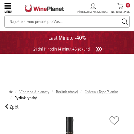
0
PŘIHLÁSIT SE / REGISTRACE
NIC TU NECINKÁ
MENU
PROSECCO v akci až do -30%!
UKÁZAT PROSECCO
Last Minute -40%
21 dní 11 hodin 14 minut 45 sekund
Vína z celé planety
Ryzlink rýnský
Château Topoľčianky
Ryzlink rýnský
Zpět