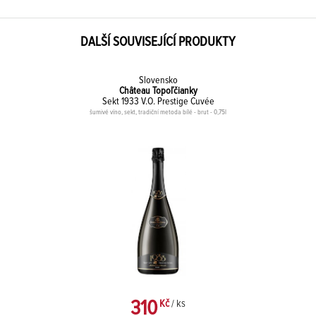
DALŠÍ SOUVISEJÍCÍ PRODUKTY
Slovensko
Château Topoľčianky
Sekt 1933 V.O. Prestige Cuvée
šumivé víno, sekt, tradiční metoda bílé - brut - 0,75l
310
Kč
/ ks