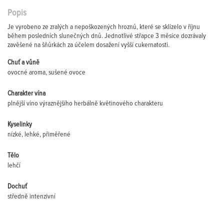
Popis
Je vyrobeno ze zralých a nepoškozených hroznů, které se sklízelo v říjnu
během posledních slunečných dnů. Jednotlivé střapce 3 měsíce dozrávaly
zavěšené na šňůrkách za účelem dosažení vyšší cukernatosti.
Chuť a vůně
ovocné aroma, sušené ovoce
Charakter vína
plnější víno výraznějšího herbálně květinového charakteru
Kyselinky
nízké, lehké, přiměřené
Tělo
lehčí
Dochuť
středně intenzivní