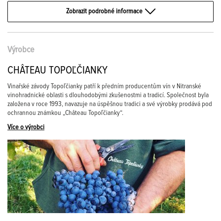
Zobrazit podrobné informace
Výrobce
CHÂTEAU TOPOĽČIANKY
Vinařské závody Topoľčianky patří k předním producentům vín v Nitranské
vinohradnické oblasti s dlouhodobými zkušenostmi a tradicí. Společnost byla
založena v roce 1993, navazuje na úspěšnou tradici a své výrobky prodává pod
ochrannou známkou „Château Topoľčianky“.
Více o výrobci