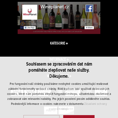
KATEGORIE
INFORMACE
Souhlasem se zpracováním dat nám
pomáháte zlepšovat naše služby.
Děkujeme.
WINEPLANET.CZ
Pro fungování naší stránky používáme nezbytné cookies umožňující realizovat
základní funkcionality webové stránky. Rádi bychom také využívali dobrovolných
cookies, které nám pomohou zlepšit fungování eshopu, uživatelskou zkušenost a
zobrazovat vám relevantní nabídky. Pro jejich povolení prosím odklikněte souhlas.
Podrobnější informace o cookies naleznete v dokumentu
Zásadami ochrany
osobních údajů.