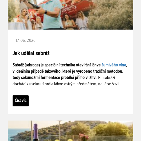
17. 06. 2026
Jak udělat sabráž
Sabráž (sabrage) je speciální technika otevírání láhve
šumivého vína
,
v ideálním případě takového, které je vyrobeno tradiční metodou,
tedy sekundární fermentace probíhá přímo v láhvi.
Při sabráži
dochází k useknutí hrdla láhve ostrým předmětem, nejlépe šavlí.
Číst víc