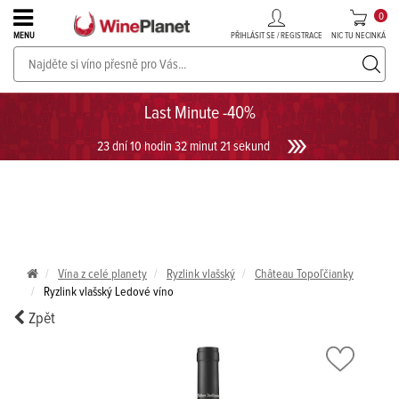
0
PŘIHLÁSIT SE / REGISTRACE
NIC TU NECINKÁ
MENU
PROSECCO v akci až do -30%!
UKÁZAT PROSECCO
Last Minute -40%
23 dní 10 hodin 32 minut 21 sekund
Vína z celé planety
Ryzlink vlašský
Château Topoľčianky
Ryzlink vlašský Ledové víno
Zpět