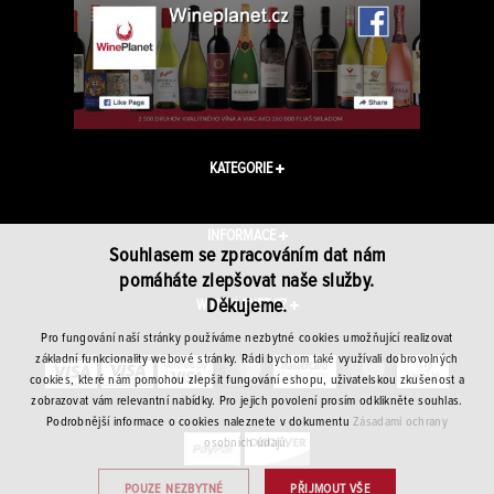
KATEGORIE
INFORMACE
Souhlasem se zpracováním dat nám
pomáháte zlepšovat naše služby.
Děkujeme.
WINEPLANET.CZ
Pro fungování naší stránky používáme nezbytné cookies umožňující realizovat
základní funkcionality webové stránky. Rádi bychom také využívali dobrovolných
cookies, které nám pomohou zlepšit fungování eshopu, uživatelskou zkušenost a
zobrazovat vám relevantní nabídky. Pro jejich povolení prosím odklikněte souhlas.
Podrobnější informace o cookies naleznete v dokumentu
Zásadami ochrany
osobních údajů.
POUZE NEZBYTNÉ
PŘIJMOUT VŠE