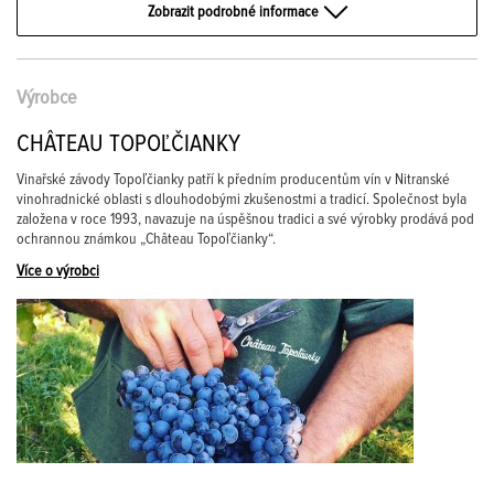
Zobrazit podrobné informace
Výrobce
CHÂTEAU TOPOĽČIANKY
Vinařské závody Topoľčianky patří k předním producentům vín v Nitranské
vinohradnické oblasti s dlouhodobými zkušenostmi a tradicí. Společnost byla
založena v roce 1993, navazuje na úspěšnou tradici a své výrobky prodává pod
ochrannou známkou „Château Topoľčianky“.
Více o výrobci