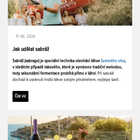
17. 06. 2026
Jak udělat sabráž
Sabráž (sabrage) je speciální technika otevírání láhve
šumivého vína
,
v ideálním případě takového, které je vyrobeno tradiční metodou,
tedy sekundární fermentace probíhá přímo v láhvi.
Při sabráži
dochází k useknutí hrdla láhve ostrým předmětem, nejlépe šavlí.
Číst víc