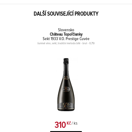
DALŠÍ SOUVISEJÍCÍ PRODUKTY
Slovensko
Château Topoľčianky
Sekt 1933 V.O. Prestige Cuvée
šumivé víno, sekt, tradiční metoda bílé - brut - 0,75l
310
Kč
/ ks