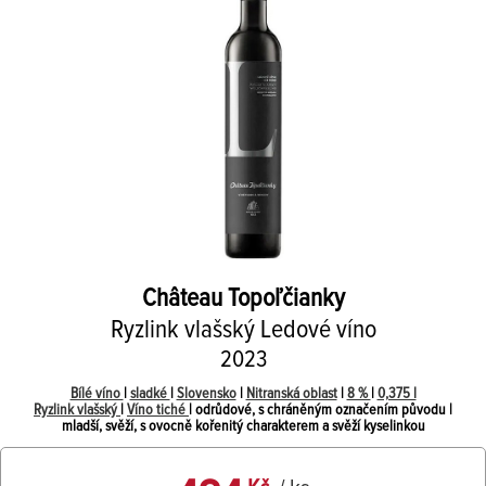
Château Topoľčianky
Ryzlink vlašský Ledové víno
2023
Bílé víno
|
sladké
|
Slovensko
|
Nitranská oblast
|
8 %
|
0,375 l
Ryzlink vlašský
|
Víno tiché
| odrůdové, s chráněným označením původu |
mladší, svěží, s ovocně kořenitý charakterem a svěží kyselinkou