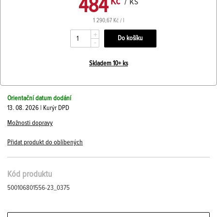
484
Kč
/ ks
1 290,67 Kč / l
+
-
Skladem 10+ ks
Orientační datum dodání
13. 08. 2026 | Kurýr DPD
Možnosti dopravy
Přidat produkt do oblíbených
Kód produktu
500106801556-23_0375