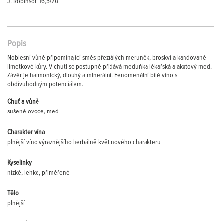
J. Robinson 16,5/20
Popis
Noblesní vůně připomínající směs přezrálých meruněk, broskví a kandované
limetkové kůry. V chuti se postupně přidává meduňka lékařská a akátový med.
Závěr je harmonický, dlouhý a minerální. Fenomenální bílé víno s
obdivuhodným potenciálem.
Chuť a vůně
sušené ovoce, med
Charakter vína
plnější víno výraznějšího herbálně květinového charakteru
Kyselinky
nízké, lehké, přiměřené
Tělo
plnější