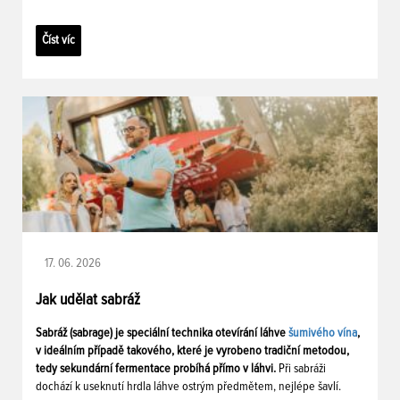
Číst víc
17. 06. 2026
Jak udělat sabráž
Sabráž (sabrage) je speciální technika otevírání láhve
šumivého vína
,
v ideálním případě takového, které je vyrobeno tradiční metodou,
tedy sekundární fermentace probíhá přímo v láhvi.
Při sabráži
dochází k useknutí hrdla láhve ostrým předmětem, nejlépe šavlí.