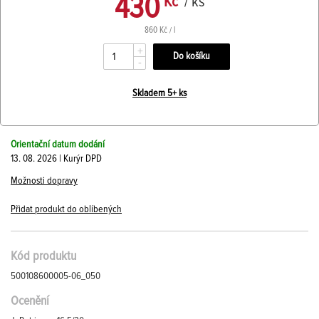
430
Kč
/ ks
860 Kč / l
+
-
Skladem 5+ ks
Orientační datum dodání
13. 08. 2026 | Kurýr DPD
Možnosti dopravy
Přidat produkt do oblíbených
Kód produktu
500108600005-06_050
Ocenění