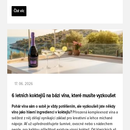
Číst víc
17. 06. 2026
6 letních koktejlů na bázi vína, které musíte vyzkoušet
Pohár vína sám o sobě je vždy potěšením, ale vyzkoušeli jste někdy
víno jako hlavní ingredienci v koktejlu?
Přirozená komplexnost vína a
svěžest z něj dělají vynikající základ pro kreativní a lehce míchané
nápoje. Ať už upřednostňujete šumivé, ovocné nebo s nádechem
pepře, pro každou příležitost existuje vinný koktejl. Od klasických až