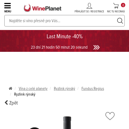
0
PŘIHLÁSIT SE / REGISTRACE
NIC TU NECINKÁ
MENU
PROSECCO v akci až do -30%!
UKÁZAT PROSECCO
Last Minute -40%
23 dní 21 hodin 50 minut 20 sekund
Vína z celé planety
Ryzlink rýnský
Fundus Regius
Ryzlink rýnský
Zpět