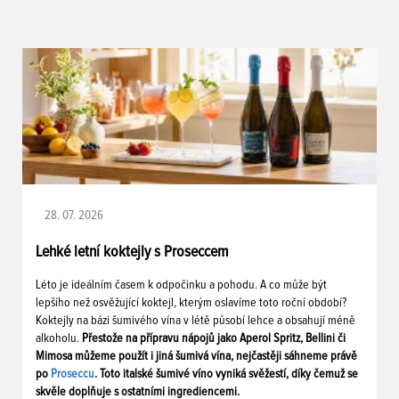
28. 07. 2026
Lehké letní koktejly s Proseccem
Léto je ideálním časem k odpočinku a pohodu. A co může být
lepšího než osvěžující koktejl, kterým oslavíme toto roční období?
Koktejly na bázi šumivého vína v létě působí lehce a obsahují méně
alkoholu.
Přestože na přípravu nápojů jako Aperol Spritz, Bellini či
Mimosa můžeme použít i jiná šumivá vína, nejčastěji sáhneme právě
po
Proseccu
. Toto italské šumivé víno vyniká svěžestí, díky čemuž se
skvěle doplňuje s ostatními ingrediencemi.