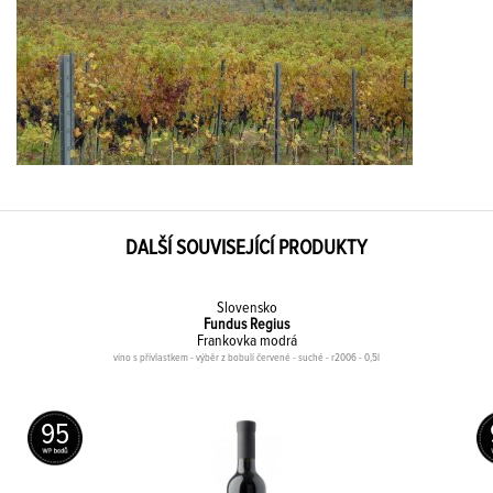
DALŠÍ SOUVISEJÍCÍ PRODUKTY
Slovensko
Fundus Regius
Frankovka modrá
víno s přívlastkem - výběr z bobulí červené - suché - r2006 - 0,5l
95