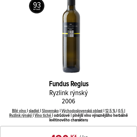
93
Fundus Regius
Ryzlink rýnský
2006
Bílé víno
|
sladké
|
Slovensko
|
Východoslovenská oblast
|
12,5 %
|
0,5 l
Ryzlink rýnský
|
Víno tiché
| odrůdové | plnější víno výraznějšího herbálně
květinového charakteru