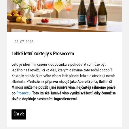
28. 07. 2026
Lehké letní koktejly s Proseccem
Léto je ideálním časem k odpočinku a pohodu. A co může být
lepšího než osvěžující koktejl, kterým oslavíme toto roční období?
Koktejly na bázi šumivého vína v létě působí lehce a obsahují méně
alkoholu.
Přestože na přípravu nápojů jako Aperol Spritz, Bellini či
Mimosa můžeme použít i jiná šumivá vína, nejčastěji sáhneme právě
po
Proseccu
. Toto italské šumivé víno vyniká svěžestí, díky čemuž se
skvěle doplňuje s ostatními ingrediencemi.
Číst víc