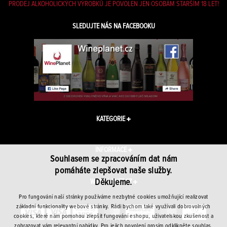
PRODEJ ALKOHOLICKÝCH VÝROBKŮ JE POVOLEN JEN OSOBÁM STARŠÍM 18 LET!
SLEDUJTE NÁS NA FACEBOOKU
KATEGORIE
INFORMACE
Souhlasem se zpracováním dat nám
pomáháte zlepšovat naše služby.
Děkujeme.
WINEPLANET.CZ
Pro fungování naší stránky používáme nezbytné cookies umožňující realizovat
základní funkcionality webové stránky. Rádi bychom také využívali dobrovolných
cookies, které nám pomohou zlepšit fungování eshopu, uživatelskou zkušenost a
zobrazovat vám relevantní nabídky. Pro jejich povolení prosím odklikněte souhlas.