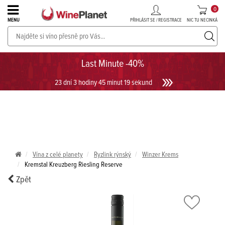
0
PŘIHLÁSIT SE / REGISTRACE
NIC TU NECINKÁ
MENU
PROSECCO v akci až do -30%!
UKÁZAT PROSECCO
Last Minute -40%
23 dní 3 hodiny 45 minut 19 sekund
Vína z celé planety
Ryzlink rýnský
Winzer Krems
Kremstal Kreuzberg Riesling Reserve
Zpět