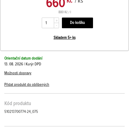
660
Kč
/ ks
880 Kč / l
+
-
Skladem 5+ ks
Orientační datum dodání
13. 08. 2026 | Kurýr DPD
Možnosti dopravy
Přidat produkt do oblíbených
Kód produktu
510213700774-24_075