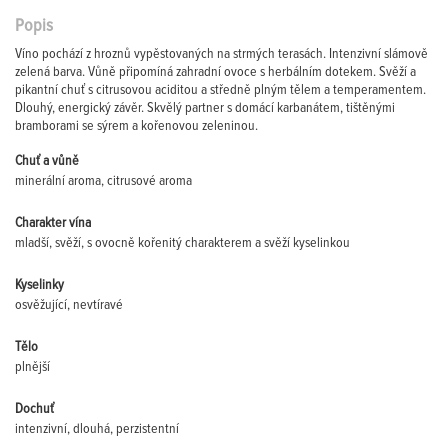
Popis
Víno pochází z hroznů vypěstovaných na strmých terasách. Intenzivní slámově
zelená barva. Vůně připomíná zahradní ovoce s herbálním dotekem. Svěží a
pikantní chuť s citrusovou aciditou a středně plným tělem a temperamentem.
Dlouhý, energický závěr. Skvělý partner s domácí karbanátem, tištěnými
bramborami se sýrem a kořenovou zeleninou.
Chuť a vůně
minerální aroma, citrusové aroma
Charakter vína
mladší, svěží, s ovocně kořenitý charakterem a svěží kyselinkou
Kyselinky
osvěžující, nevtíravé
Tělo
plnější
Dochuť
intenzivní, dlouhá, perzistentní