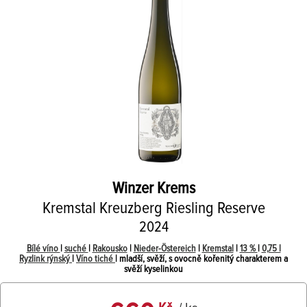
Winzer Krems
Kremstal Kreuzberg Riesling Reserve
2024
Bílé víno
|
suché
|
Rakousko
|
Nieder-Östereich
|
Kremstal
|
13 %
|
0,75 l
Ryzlink rýnský
|
Víno tiché
| mladší, svěží, s ovocně kořenitý charakterem a
svěží kyselinkou