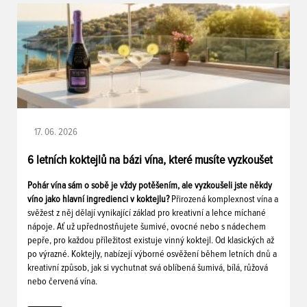
17. 06. 2026
6 letních koktejlů na bázi vína, které musíte vyzkoušet
Pohár vína sám o sobě je vždy potěšením, ale vyzkoušeli jste někdy
víno jako hlavní ingredienci v koktejlu?
Přirozená komplexnost vína a
svěžest z něj dělají vynikající základ pro kreativní a lehce míchané
nápoje. Ať už upřednostňujete šumivé, ovocné nebo s nádechem
pepře, pro každou příležitost existuje vinný koktejl. Od klasických až
po výrazné. Koktejly, nabízejí výborné osvěžení během letních dnů a
kreativní způsob, jak si vychutnat svá oblíbená šumivá, bílá, růžová
nebo červená vína.