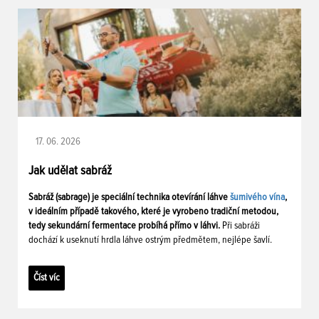
17. 06. 2026
Jak udělat sabráž
Sabráž (sabrage) je speciální technika otevírání láhve
šumivého vína
,
v ideálním případě takového, které je vyrobeno tradiční metodou,
tedy sekundární fermentace probíhá přímo v láhvi.
Při sabráži
dochází k useknutí hrdla láhve ostrým předmětem, nejlépe šavlí.
Číst víc