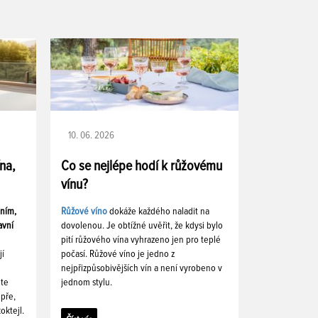
10. 06. 2026
ína,
Co se nejlépe hodí k růžovému
vínu?
ením,
Růžové víno
dokáže každého naladit na
avní
dovolenou. Je obtížné uvěřit, že kdysi bylo
pití růžového vína vyhrazeno jen pro teplé
jí
počasí. Růžové víno je jedno z
nejpřizpůsobivějších vín a není vyrobeno v
ete
jednom stylu.
pře,
oktejl.