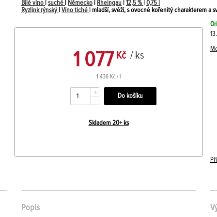
Bílé víno
|
suché
|
Německo
|
Rheingau
|
12,5 %
|
0,75 l
Ryzlink rýnský
|
Víno tiché
| mladší, svěží, s ovocně kořenitý charakterem a s
Or
13
Mo
1 077
Kč
/ ks
1 436 Kč / l
+
-
Skladem 20+ ks
Př
Popis
V