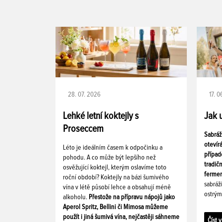
28. 07. 2026
17. 
Lehké letní koktejly s
Jak 
Proseccem
Sabráž
otevír
Léto je ideálním časem k odpočinku a
případ
pohodu. A co může být lepšího než
tradič
osvěžující koktejl, kterým oslavíme toto
fermen
roční období? Koktejly na bázi šumivého
sabráž
vína v létě působí lehce a obsahují méně
ostrým
alkoholu.
Přestože na přípravu nápojů jako
Aperol Spritz, Bellini či Mimosa můžeme
použít i jiná šumivá vína, nejčastěji sáhneme
Číst v