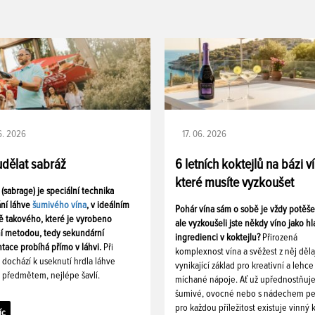
06. 2026
17. 06. 2026
udělat sabráž
6 letních koktejlů na bázi v
které musíte vyzkoušet
 (sabrage) je speciální technika
ání láhve
šumivého vína
, v ideálním
Pohár vína sám o sobě je vždy potěš
ě takového, které je vyrobeno
ale vyzkoušeli jste někdy víno jako hl
ní metodou, tedy sekundární
ingredienci v koktejlu?
Přirozená
tace probíhá přímo v láhvi.
Při
komplexnost vína a svěžest z něj děla
i dochází k useknutí hrdla láhve
vynikající základ pro kreativní a lehce
 předmětem, nejlépe šavlí.
míchané nápoje. Ať už upřednostňuj
šumivé, ovocné nebo s nádechem pe
pro každou příležitost existuje vinný k
íc