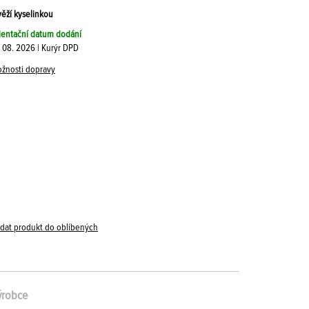
věží kyselinkou
ientační datum dodání
. 08. 2026 | Kurýr DPD
žnosti dopravy
idat produkt do oblíbených
ýrobce