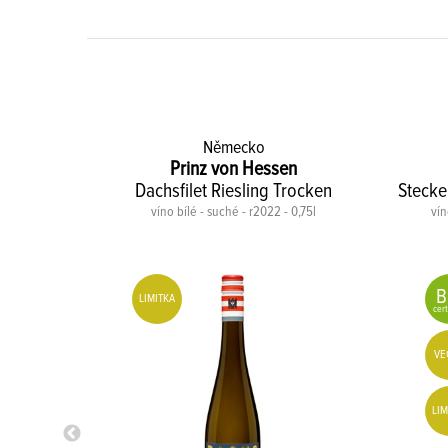
Německo
n
Prinz von Hessen
IO
Dachsfilet Riesling Trocken
Stecke
5l
víno bílé - suché - r2022 - 0,75l
vín
B
LIMITKA
cert
VE
LIM