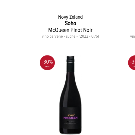
Nový Zéland
Soho
McQueen Pinot Noir
víno červené - suché - r2022 - 0,75l
vín
-30%
-