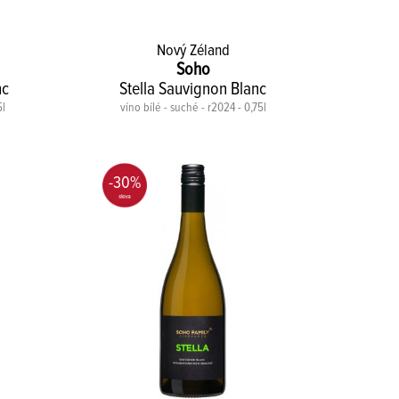
Nový Zéland
Soho
nc
Stella Sauvignon Blanc
5l
víno bílé - suché - r2024 - 0,75l
-30%