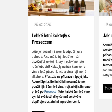
28. 07. 2026
17. 
Lehké letní koktejly s
Jak 
Proseccem
Sabráž
otevír
Léto je ideálním časem k odpočinku a
případ
pohodu. A co může být lepšího než
tradič
osvěžující koktejl, kterým oslavíme toto
fermen
roční období? Koktejly na bázi šumivého
sabráž
vína v létě působí lehce a obsahují méně
ostrým
alkoholu.
Přestože na přípravu nápojů jako
Aperol Spritz, Bellini či Mimosa můžeme
použít i jiná šumivá vína, nejčastěji sáhneme
Číst v
právě po
Proseccu
. Toto italské šumivé víno
vyniká svěžestí, díky čemuž se skvěle
doplňuje s ostatními ingrediencemi.