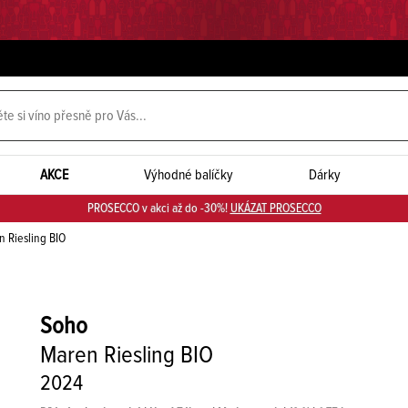
AKCE
Výhodné balíčky
Dárky
PROSECCO v akci až do -30%!
UKÁZAT PROSECCO
 Riesling BIO
Soho
Maren Riesling BIO
2024