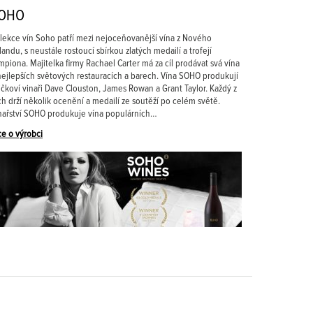
OHO
lekce vín Soho patří mezi nejoceňovanější vína z Nového
landu, s neustále rostoucí sbírkou zlatých medailí a trofejí
mpiona. Majitelka firmy Rachael Carter má za cíl prodávat svá vína
nejlepších světových restauracích a barech. Vína SOHO produkují
ičkoví vinaři Dave Clouston, James Rowan a Grant Taylor. Každý z
ch drží několik ocenění a medailí ze soutěží po celém světě.
nařství SOHO produkuje vína populárních…
ce o výrobci