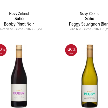
Nový Zéland
Nový Zéland
Soho
Soho
Bobby Pinot Noir
Peggy Sauvignon Bla
o červené - suché - r2022 - 0,75l
víno bílé - suché - r2024 - 0,7
30%
-30%