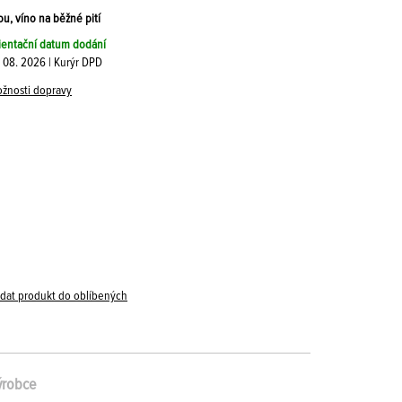
ou, víno na běžné pití
ientační datum dodání
. 08. 2026 | Kurýr DPD
žnosti dopravy
idat produkt do oblíbených
ýrobce