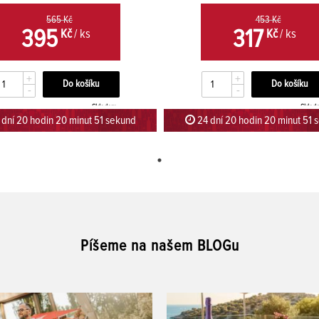
565 Kč
453 Kč
395
317
Kč
/ ks
Kč
/ ks
+
+
-
-
Skladem
Sklad
dní 20 hodin 20 minut 51 sekund
24 dní 20 hodin 20 minut 51 
Píšeme na našem BLOGu