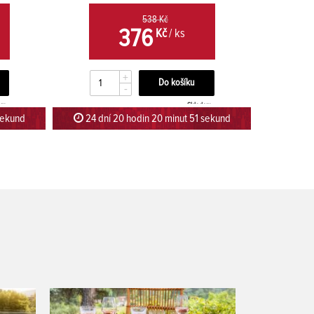
538 Kč
376
Kč
/ ks
+
-
em
Skladem
sekund
24 dní 20 hodin 20 minut 51 sekund