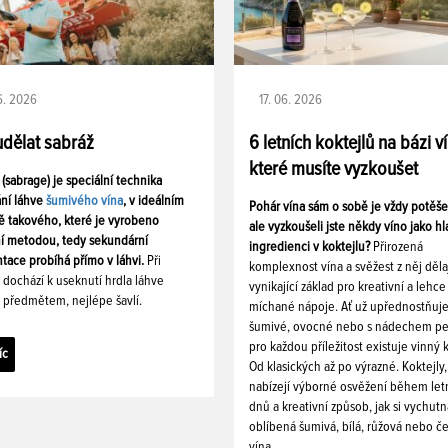
06. 2026
17. 06. 2026
udělat sabráž
6 letních koktejlů na bázi v
které musíte vyzkoušet
 (sabrage) je speciální technika
ání láhve
šumivého vína
, v ideálním
Pohár vína sám o sobě je vždy potěš
ě takového, které je vyrobeno
ale vyzkoušeli jste někdy víno jako hl
ní metodou, tedy sekundární
ingredienci v koktejlu?
Přirozená
tace probíhá přímo v láhvi.
Při
komplexnost vína a svěžest z něj děla
i dochází k useknutí hrdla láhve
vynikající základ pro kreativní a lehce
 předmětem, nejlépe šavlí.
míchané nápoje. Ať už upřednostňuj
šumivé, ovocné nebo s nádechem pe
pro každou příležitost existuje vinný k
íc
Od klasických až po výrazné. Koktejly,
nabízejí výborné osvěžení během let
dnů a kreativní způsob, jak si vychutn
oblíbená šumivá, bílá, růžová nebo č
vína.