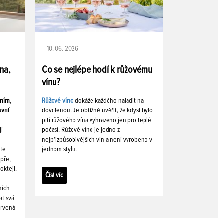
10. 06. 2026
ína,
Co se nejlépe hodí k růžovému
vínu?
ením,
Růžové víno
dokáže každého naladit na
avní
dovolenou. Je obtížné uvěřit, že kdysi bylo
pití růžového vína vyhrazeno jen pro teplé
jí
počasí. Růžové víno je jedno z
nejpřizpůsobivějších vín a není vyrobeno v
ete
jednom stylu.
pře,
oktejl.
Číst víc
ních
at svá
ervená