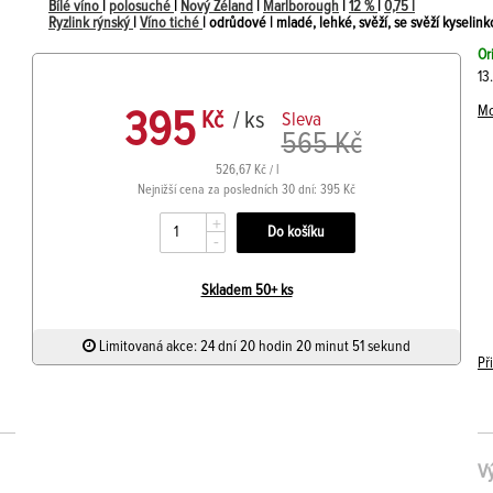
Bílé víno
|
polosuché
|
Nový Zéland
|
Marlborough
|
12 %
|
0,75 l
Ryzlink rýnský
|
Víno tiché
| odrůdové | mladé, lehké, svěží, se svěží kyselink
Or
13
Mo
395
Kč
/ ks
Sleva
565 Kč
526,67 Kč / l
Nejnižší cena za posledních 30 dní: 395 Kč
+
-
Skladem 50+ ks
Limitovaná akce: 24 dní 20 hodin 20 minut 51 sekund
Př
V