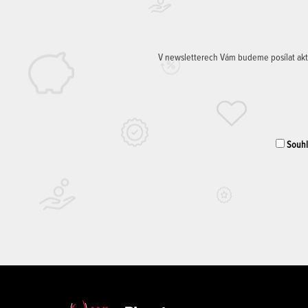
V newsletterech Vám budeme posílat aktuá
Souhla