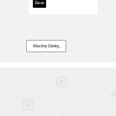
Číst víc
Všechny články...