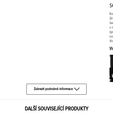
S
Ko
Zé
ša
v 
šp
ni
Vi
Ví
Zobrazit podrobné informace
DALŠÍ SOUVISEJÍCÍ PRODUKTY