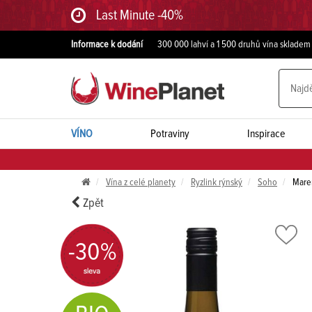
Last Minute -40%
Informace k dodání
300 000 lahví a 1 500 druhů vína skladem
VÍNO
Potraviny
Inspirace
Vína z celé planety
Ryzlink rýnský
Soho
Maren
Zpět
-30%