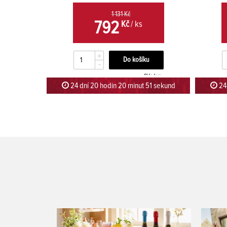
1 131 Kč
792
Kč
/ ks
+
-
Skladem
24 dní 20 hodin 20 minut 51 sekund
24 