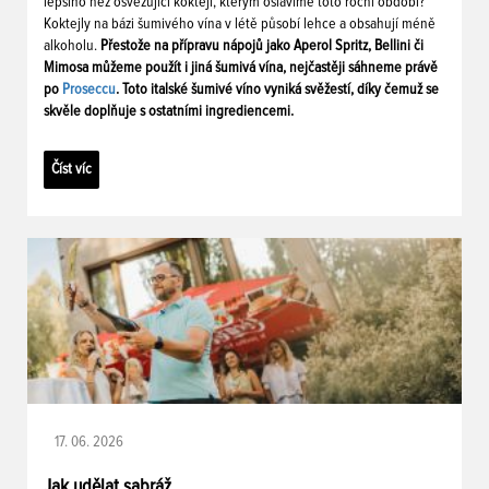
lepšího než osvěžující koktejl, kterým oslavíme toto roční období?
Koktejly na bázi šumivého vína v létě působí lehce a obsahují méně
alkoholu.
Přestože na přípravu nápojů jako Aperol Spritz, Bellini či
Mimosa můžeme použít i jiná šumivá vína, nejčastěji sáhneme právě
po
Proseccu
. Toto italské šumivé víno vyniká svěžestí, díky čemuž se
skvěle doplňuje s ostatními ingrediencemi.
Číst víc
17. 06. 2026
Jak udělat sabráž