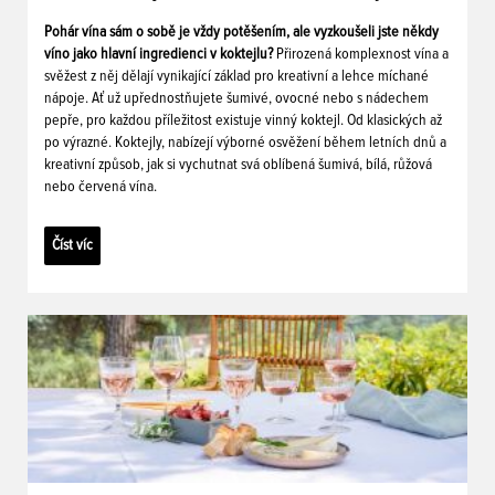
Pohár vína sám o sobě je vždy potěšením, ale vyzkoušeli jste někdy
víno jako hlavní ingredienci v koktejlu?
Přirozená komplexnost vína a
svěžest z něj dělají vynikající základ pro kreativní a lehce míchané
nápoje. Ať už upřednostňujete šumivé, ovocné nebo s nádechem
pepře, pro každou příležitost existuje vinný koktejl. Od klasických až
po výrazné. Koktejly, nabízejí výborné osvěžení během letních dnů a
kreativní způsob, jak si vychutnat svá oblíbená šumivá, bílá, růžová
nebo červená vína.
Číst víc