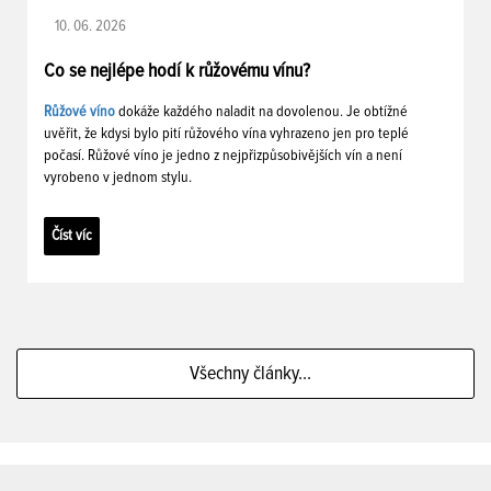
10. 06. 2026
Co se nejlépe hodí k růžovému vínu?
Růžové víno
dokáže každého naladit na dovolenou. Je obtížné
uvěřit, že kdysi bylo pití růžového vína vyhrazeno jen pro teplé
počasí. Růžové víno je jedno z nejpřizpůsobivějších vín a není
vyrobeno v jednom stylu.
Číst víc
Všechny články...