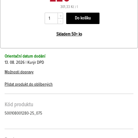
301,33 Kč / l
+
-
Skladem 50+ ks
Orientační datum dodání
13. 08. 2026 | Kurýr DPD
Možnosti dopravy
Přidat produkt do oblíbených
Kód produktu
500108001280-25_075