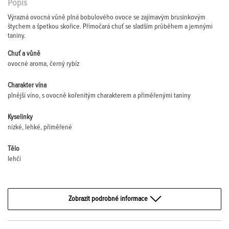
Popis
Výrazná ovocná vůně plná bobulového ovoce se zajímavým brusinkovým
štychem a špetkou skořice. Přímočará chuť se sladším průběhem a jemnými
taniny.
Chuť a vůně
ovocné aroma, černý rybíz
Charakter vína
plnější víno, s ovocně kořenitým charakterem a přiměřenými taniny
Kyselinky
nízké, lehké, přiměřené
Tělo
lehčí
Zobrazit podrobné informace