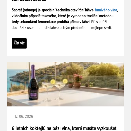
Sabráž (sabrage) je speciální technika otevírání láhve
šumivého vína
,
v ideálním případě takového, které je vyrobeno tradiční metodou,
tedy sekundární fermentace probíhá přímo v láhvi.
Při sabráži
dochází k useknutí hrdla láhve ostrým předmětem, nejlépe šavlí.
Číst víc
17. 06. 2026
6 letních koktejlů na bázi vína, které musíte vyzkoušet