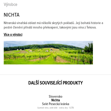
Výrobce
NICHTA
Nitranská vinařská oblast má několik skrytých pokladů. Její bohatá historie a
pestré členění přináší mnoho překvapení, takovými jsou vína z Tekova.
Více o výrobci
DALŠÍ SOUVISEJÍCÍ PRODUKTY
Slovensko
Nichta
Sekt Pesecká leánka
šumivé víno, sekt bílé - extra dry - 0,75l