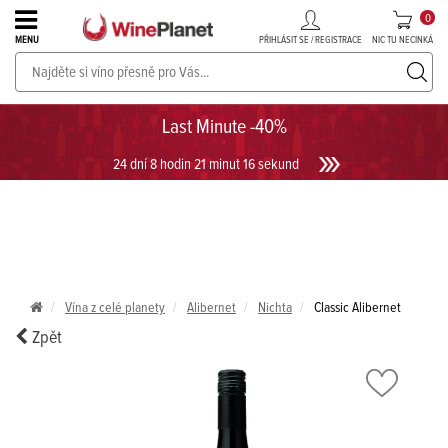
0
PŘIHLÁSIT SE / REGISTRACE
NIC TU NECINKÁ
MENU
PROSECCO v akci až do -30%!
UKÁZAT PROSECCO
Last Minute -40%
24 dní 8 hodin 21 minut 16 sekund
Vína z celé planety
Alibernet
Nichta
Classic Alibernet
Zpět