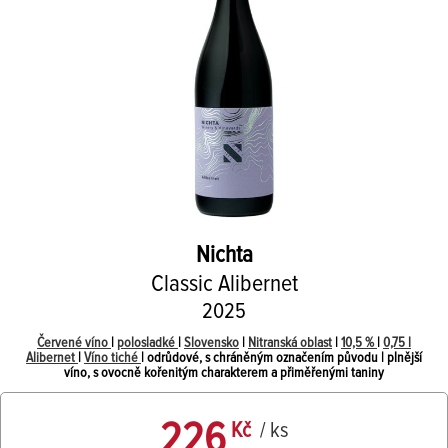
Nichta
Classic Alibernet
2025
Červené víno
|
polosladké
|
Slovensko
|
Nitranská oblast
|
10,5 %
|
0,75 l
Alibernet
|
Víno tiché
| odrůdové, s chráněným označením původu | plnější
víno, s ovocně kořenitým charakterem a přiměřenými taniny
226
Kč
/ ks