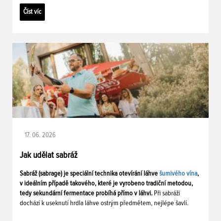
Číst víc
17. 06. 2026
Jak udělat sabráž
Sabráž (sabrage) je speciální technika otevírání láhve
šumivého vína
,
v ideálním případě takového, které je vyrobeno tradiční metodou,
tedy sekundární fermentace probíhá přímo v láhvi.
Při sabráži
dochází k useknutí hrdla láhve ostrým předmětem, nejlépe šavlí.