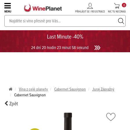
0
PŘIHLÁSIT SE / REGISTRACE
NIC TU NECINKÁ
MENU
PROSECCO v akci až do -30%!
UKÁZAT PROSECCO
Last Minute -40%
24 dní 20 hodin 23 minut 57 sekund
Vína z celé planety
Cabernet Sauvignon
Juraj Zápražný
Cabernet Sauvignon
Zpět