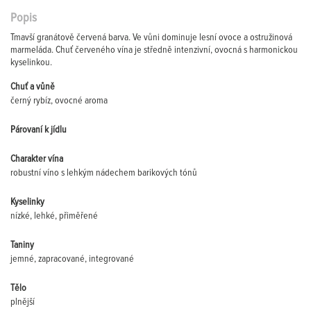
Popis
Tmavší granátově červená barva. Ve vůni dominuje lesní ovoce a ostružinová
marmeláda. Chuť červeného vína je středně intenzivní, ovocná s harmonickou
kyselinkou.
Chuť a vůně
černý rybíz, ovocné aroma
Párovaní k jídlu
Charakter vína
robustní víno s lehkým nádechem barikových tónů
Kyselinky
nízké, lehké, přiměřené
Taniny
jemné, zapracované, integrované
Tělo
plnější