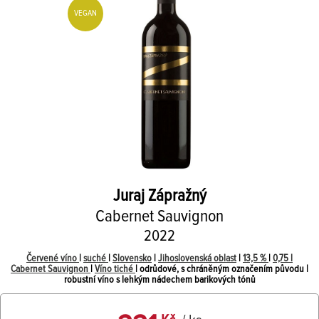
VEGAN
Juraj Zápražný
Cabernet Sauvignon
2022
Červené víno
|
suché
|
Slovensko
|
Jihoslovenská oblast
|
13,5 %
|
0,75 l
Cabernet Sauvignon
|
Víno tiché
| odrůdové, s chráněným označením původu |
robustní víno s lehkým nádechem barikových tónů