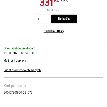
331
Kč
/ ks
441,33 Kč / l
+
-
Skladem 50+ ks
Orientační datum dodání
13. 08. 2026 | Kurýr DPD
Možnosti dopravy
Přidat produkt do oblíbených
Kód produktu
500107801960-22_075