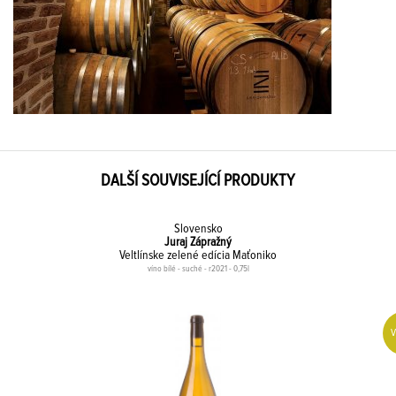
DALŠÍ SOUVISEJÍCÍ PRODUKTY
Slovensko
Juraj Zápražný
Veltlínske zelené edícia Maťoniko
víno bílé - suché - r2021 - 0,75l