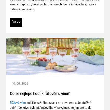
kreativní způsob, jak si vychutnat svá oblíbená šumivá, bílá, růžová
nebo červená vína.
Číst víc
10. 06. 2026
Co se nejlépe hodí k růžovému vínu?
Růžové víno
dokáže každého naladit na dovolenou. Je obtížné
uvěřit, že kdysi bylo pití růžového vína vyhrazeno jen pro teplé