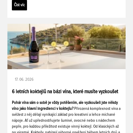
Číst víc
17. 06. 2026
6 letních koktejlů na bázi vína, které musíte vyzkoušet
Pohár vína sám o sobě je vždy potěšením, ale vyzkoušeli jste někdy
víno jako hlavní ingredienci v koktejlu?
Přirozená komplexnost vína a
svěžest z něj dělají vynikající základ pro kreativní a lehce míchané
nápoje. Ať už upřednostňujete šumivé, ovocné nebo s nádechem
pepře, pro každou příležitost existuje vinný koktejl. Od klasických až
po výrazné. Koktejly, nabízejí výborné osvěžení během letních dnů a