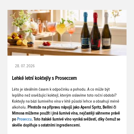
28. 07. 2026
Lehké letní koktejly s Proseccem
Léto je ideálním časem k odpočinku a pohodu. A co může být
lepšího než osvěžující koktejl, kterým oslavíme toto roční období?
Koktejly na bázi šumivého vína v létě působí lehce a obsahují méně
alkoholu.
Přestože na přípravu nápojů jako Aperol Spritz, Bellini či
Mimosa můžeme použít i jiná šumivá vína, nejčastěji sáhneme právě
po
Proseccu
. Toto italské šumivé víno vyniká svěžestí, díky čemuž se
skvěle doplňuje s ostatními ingrediencemi.