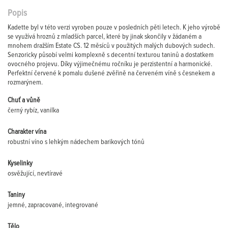
Popis
Kadette byl v této verzi vyroben pouze v posledních pěti letech. K jeho výrobě
se využívá hroznů z mladších parcel, které by jinak skončily v žádaném a
mnohem dražším Estate CS. 12 měsíců v použitých malých dubových sudech.
Senzoricky působí velmi komplexně s decentní texturou taninů a dostatkem
ovocného projevu. Díky výjimečnému ročníku je perzistentní a harmonické.
Perfektní červené k pomalu dušené zvěřině na červeném víně s česnekem a
rozmarýnem.
Chuť a vůně
černý rybíz, vanilka
Charakter vína
robustní víno s lehkým nádechem barikových tónů
Kyselinky
osvěžující, nevtíravé
Taniny
jemné, zapracované, integrované
Tělo