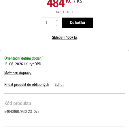
484
Kč
/ ks
645,33 Kč / l
+
-
Skladem 100+ ks
Orientační datum dodání
13. 08. 2026 | Kurýr DPD
Možnosti dopravy
Přidat produkt do oblíbených
Sdílet
Kód produktu
540401607930-23_075