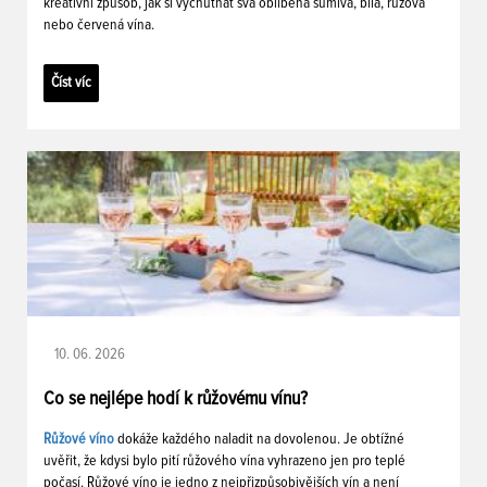
kreativní způsob, jak si vychutnat svá oblíbená šumivá, bílá, růžová
nebo červená vína.
Číst víc
10. 06. 2026
Co se nejlépe hodí k růžovému vínu?
Růžové víno
dokáže každého naladit na dovolenou. Je obtížné
uvěřit, že kdysi bylo pití růžového vína vyhrazeno jen pro teplé
počasí. Růžové víno je jedno z nejpřizpůsobivějších vín a není