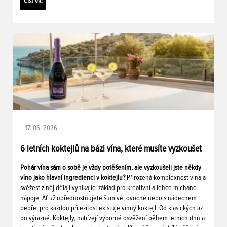
Číst víc
17. 06. 2026
6 letních koktejlů na bázi vína, které musíte vyzkoušet
Pohár vína sám o sobě je vždy potěšením, ale vyzkoušeli jste někdy
víno jako hlavní ingredienci v koktejlu?
Přirozená komplexnost vína a
svěžest z něj dělají vynikající základ pro kreativní a lehce míchané
nápoje. Ať už upřednostňujete šumivé, ovocné nebo s nádechem
pepře, pro každou příležitost existuje vinný koktejl. Od klasických až
po výrazné. Koktejly, nabízejí výborné osvěžení během letních dnů a