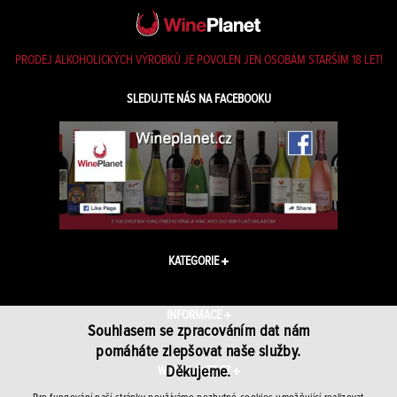
PRODEJ ALKOHOLICKÝCH VÝROBKŮ JE POVOLEN JEN OSOBÁM STARŠÍM 18 LET!
SLEDUJTE NÁS NA FACEBOOKU
KATEGORIE
INFORMACE
Souhlasem se zpracováním dat nám
pomáháte zlepšovat naše služby.
Děkujeme.
WINEPLANET.CZ