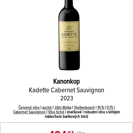
Kanonkop
Kadette Cabernet Sauvignon
2023
Červené víno
|
suché
|
Jižní Afrika
|
Stellenbosch
|
14 %
|
0,75 l
Cabernet Sauvignon
|
Víno tiché
| značkové | robustní víno s lehkým
nádechem barikových tónů