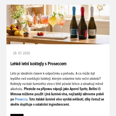
28. 07. 2026
Lehké letní koktejly s Proseccem
Léto je ideálním časem k odpočinku a pohodu. A co může být
lepšího než osvěžující koktejl, kterým oslavíme toto roční období?
Koktejly na bázi šumivého vína v létě působí lehce a obsahují méně
alkoholu.
Přestože na přípravu nápojů jako Aperol Spritz, Bellini či
Mimosa můžeme použít i jiná šumivá vína, nejčastěji sáhneme právě
po
Proseccu
. Toto italské šumivé víno vyniká svěžestí, díky čemuž se
skvěle doplňuje s ostatními ingrediencemi.