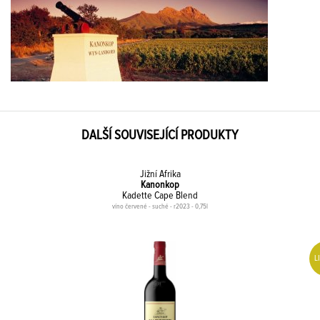
DALŠÍ SOUVISEJÍCÍ PRODUKTY
Jižní Afrika
Kanonkop
Kadette Cape Blend
víno červené - suché - r2023 - 0,75l
L