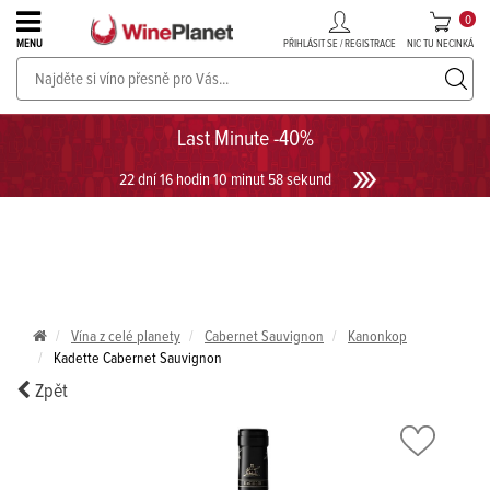
0
PŘIHLÁSIT SE / REGISTRACE
NIC TU NECINKÁ
MENU
PROSECCO v akci až do -30%!
UKÁZAT PROSECCO
Last Minute -40%
22 dní 16 hodin 10 minut 58 sekund
Vína z celé planety
Cabernet Sauvignon
Kanonkop
Kadette Cabernet Sauvignon
Zpět