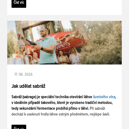
Číst víc
17. 06. 2026
Jak udělat sabráž
Sabráž (sabrage) je speciální technika otevírání láhve
šumivého vína
,
v ideálním případě takového, které je vyrobeno tradiční metodou,
tedy sekundární fermentace probíhá přímo v láhvi.
Při sabráži
dochází k useknutí hrdla láhve ostrým předmětem, nejlépe šavlí.