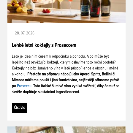
28. 07. 2026
Lehké letní koktejly s Proseccem
Léto je ideálním časem k odpočinku a pohodu. A co může být
lepšího než osvěžující koktejl, kterým oslavíme toto roční období?
Koktejly na bázi šumivého vína v létě působí lehce a obsahují méně
alkoholu.
Přestože na přípravu nápojů jako Aperol Spritz, Bellini či
Mimosa můžeme použít i jiná šumivá vína, nejčastěji sáhneme právě
po
Proseccu
. Toto italské šumivé víno vyniká svěžestí, díky čemuž se
skvěle doplňuje s ostatními ingrediencemi.
Číst víc