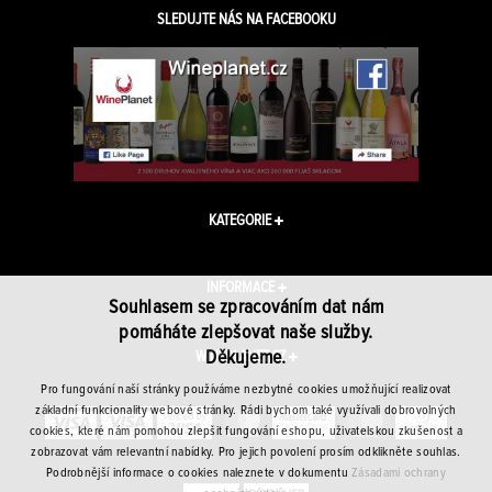
SLEDUJTE NÁS NA FACEBOOKU
KATEGORIE
INFORMACE
Souhlasem se zpracováním dat nám
pomáháte zlepšovat naše služby.
Děkujeme.
WINEPLANET.CZ
Pro fungování naší stránky používáme nezbytné cookies umožňující realizovat
základní funkcionality webové stránky. Rádi bychom také využívali dobrovolných
cookies, které nám pomohou zlepšit fungování eshopu, uživatelskou zkušenost a
zobrazovat vám relevantní nabídky. Pro jejich povolení prosím odklikněte souhlas.
Podrobnější informace o cookies naleznete v dokumentu
Zásadami ochrany