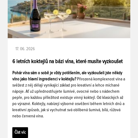
17. 06. 2026
6 letních koktejlů na bázi vína, které musíte vyzkoušet
Pohár vína sám o sobě je vždy potěšením, ale vyzkoušeli jste někdy
víno jako hlavní ingredienci v koktejlu?
Přirozená komplexnost vína a
svěžest z něj dělají vynikající základ pro kreativní a lehce míchané
nápoje. Ať už upřednostňujete šumivé, ovocné nebo s nádechem
pepře, pro každou příležitost existuje vinný koktejl. Od klasických až
po výrazné. Koktejly, nabízejí výborné osvěžení během letních dnů a
kreativní způsob, jak si vychutnat svá oblíbená šumivá, bílá, růžová
nebo červená vína.
Číst víc