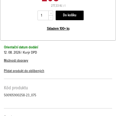
277,33 Kč / l
+
-
Skladem 100+ ks
Orientační datum dodání
12. 08. 2026 | Kurýr DPD
Možnosti dopravy
Přidat produkt do oblíbených
Kód produktu
500105900258-23_075