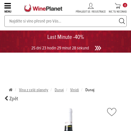
0
PŘIHLÁSIT SE / REGISTRACE
NIC TU NECINKÁ
MENU
PROSECCO v akci až do -30%!
UKÁZAT PROSECCO
Last Minute -40%
25 dní 23 hodin 29 minut 27 sekund
Vína z celé planety
Dunaj
Vinidi
Dunaj
Zpět