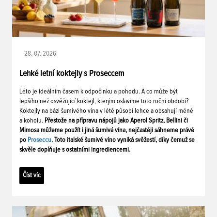
28. 07. 2026
Lehké letní koktejly s Proseccem
Léto je ideálním časem k odpočinku a pohodu. A co může být
lepšího než osvěžující koktejl, kterým oslavíme toto roční období?
Koktejly na bázi šumivého vína v létě působí lehce a obsahují méně
alkoholu.
Přestože na přípravu nápojů jako Aperol Spritz, Bellini či
Mimosa můžeme použít i jiná šumivá vína, nejčastěji sáhneme právě
po
Proseccu
. Toto italské šumivé víno vyniká svěžestí, díky čemuž se
skvěle doplňuje s ostatními ingrediencemi.
Číst víc