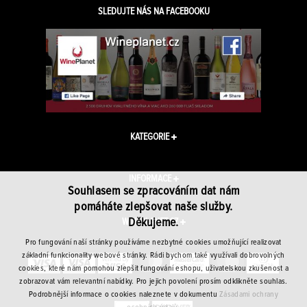
SLEDUJTE NÁS NA FACEBOOKU
KATEGORIE
INFORMACE
Souhlasem se zpracováním dat nám
pomáháte zlepšovat naše služby.
Děkujeme.
WINEPLANET.CZ
Pro fungování naší stránky používáme nezbytné cookies umožňující realizovat
základní funkcionality webové stránky. Rádi bychom také využívali dobrovolných
cookies, které nám pomohou zlepšit fungování eshopu, uživatelskou zkušenost a
zobrazovat vám relevantní nabídky. Pro jejich povolení prosím odklikněte souhlas.
Podrobnější informace o cookies naleznete v dokumentu
Zásadami ochrany