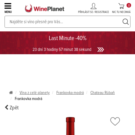
0
PŘIHLÁSIT SE / REGISTRACE
NIC TU NECINKÁ
MENU
PROSECCO v akci až do -30%!
UKÁZAT PROSECCO
Last Minute -40%
23 dní 3 hodiny 57 minut 38 sekund
Vína z celé planety
Frankovka modrá
Chateau Rúbaň
Frankovka modrá
Zpět