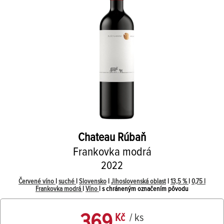
Chateau Rúbaň
Frankovka modrá
2022
Červené víno
|
suché
|
Slovensko
|
Jihoslovenská oblast
|
13,5 %
|
0,75 l
Frankovka modrá
|
Víno
| s chráneným označením pôvodu
369
Kč
/ ks