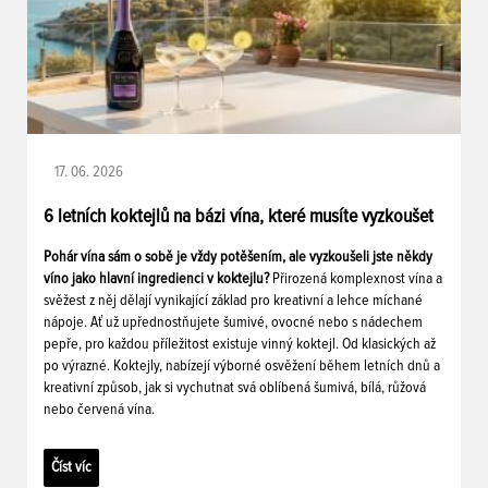
17. 06. 2026
6 letních koktejlů na bázi vína, které musíte vyzkoušet
Pohár vína sám o sobě je vždy potěšením, ale vyzkoušeli jste někdy
víno jako hlavní ingredienci v koktejlu?
Přirozená komplexnost vína a
svěžest z něj dělají vynikající základ pro kreativní a lehce míchané
nápoje. Ať už upřednostňujete šumivé, ovocné nebo s nádechem
pepře, pro každou příležitost existuje vinný koktejl. Od klasických až
po výrazné. Koktejly, nabízejí výborné osvěžení během letních dnů a
kreativní způsob, jak si vychutnat svá oblíbená šumivá, bílá, růžová
nebo červená vína.
Číst víc