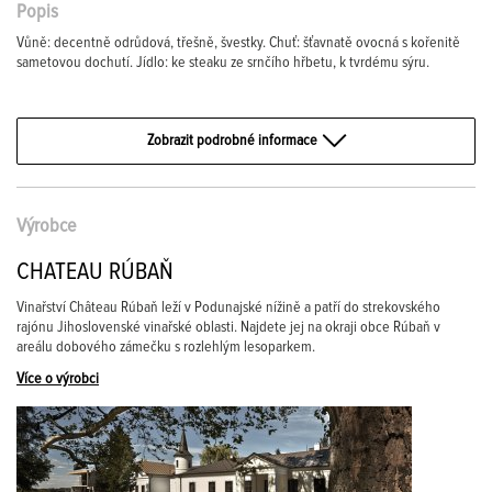
Popis
Vůně: decentně odrůdová, třešně, švestky. Chuť: šťavnatě ovocná s kořenitě
sametovou dochutí. Jídlo: ke steaku ze srnčího hřbetu, k tvrdému sýru.
Zobrazit podrobné informace
Výrobce
CHATEAU RÚBAŇ
Vinařství Château Rúbaň leží v Podunajské nížině a patří do strekovského
rajónu Jihoslovenské vinařské oblasti. Najdete jej na okraji obce Rúbaň v
areálu dobového zámečku s rozlehlým lesoparkem.
Více o výrobci