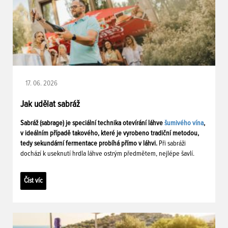
17. 06. 2026
Jak udělat sabráž
Sabráž (sabrage) je speciální technika otevírání láhve
šumivého vína
,
v ideálním případě takového, které je vyrobeno tradiční metodou,
tedy sekundární fermentace probíhá přímo v láhvi.
Při sabráži
dochází k useknutí hrdla láhve ostrým předmětem, nejlépe šavlí.
Číst víc