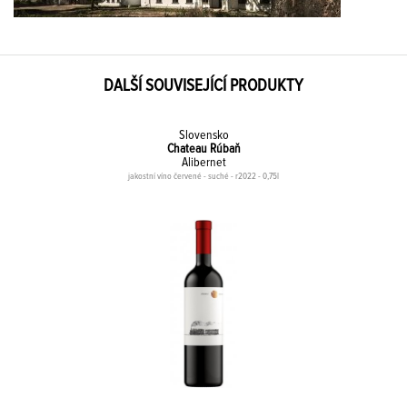
DALŠÍ SOUVISEJÍCÍ PRODUKTY
Slovensko
Chateau Rúbaň
Alibernet
jakostní víno červené - suché - r2022 - 0,75l