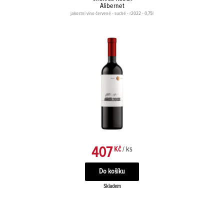
Alibernet
jakostní víno červené - suché - r2022 - 0,75l
407
Kč
/ ks
Skladem