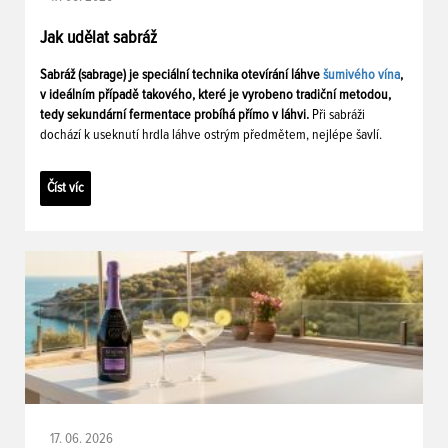
Jak udělat sabráž
Sabráž (sabrage) je speciální technika otevírání láhve
šumivého vína
,
v ideálním případě takového, které je vyrobeno tradiční metodou,
tedy sekundární fermentace probíhá přímo v láhvi.
Při sabráži
dochází k useknutí hrdla láhve ostrým předmětem, nejlépe šavlí.
Číst víc
17. 06. 2026