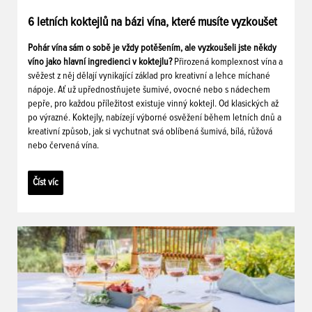
6 letních koktejlů na bázi vína, které musíte vyzkoušet
Pohár vína sám o sobě je vždy potěšením, ale vyzkoušeli jste někdy
víno jako hlavní ingredienci v koktejlu?
Přirozená komplexnost vína a
svěžest z něj dělají vynikající základ pro kreativní a lehce míchané
nápoje. Ať už upřednostňujete šumivé, ovocné nebo s nádechem
pepře, pro každou příležitost existuje vinný koktejl. Od klasických až
po výrazné. Koktejly, nabízejí výborné osvěžení během letních dnů a
kreativní způsob, jak si vychutnat svá oblíbená šumivá, bílá, růžová
nebo červená vína.
Číst víc