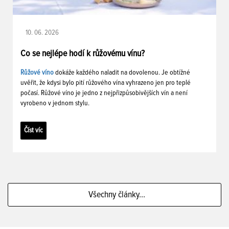
10. 06. 2026
Co se nejlépe hodí k růžovému vínu?
Růžové víno
dokáže každého naladit na dovolenou. Je obtížné
uvěřit, že kdysi bylo pití růžového vína vyhrazeno jen pro teplé
počasí. Růžové víno je jedno z nejpřizpůsobivějších vín a není
vyrobeno v jednom stylu.
Číst víc
Všechny články...