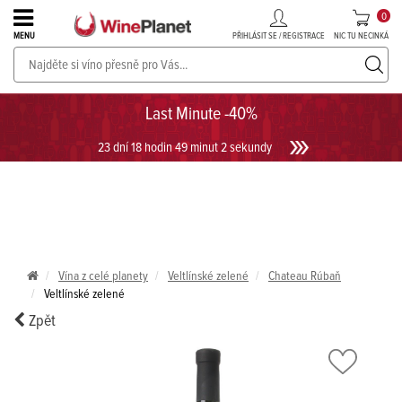
0
PŘIHLÁSIT SE / REGISTRACE
NIC TU NECINKÁ
MENU
PROSECCO v akci až do -30%!
UKÁZAT PROSECCO
Last Minute -40%
23 dní 18 hodin 49 minut 2 sekundy
Vína z celé planety
Veltlínské zelené
Chateau Rúbaň
Veltlínské zelené
Zpět