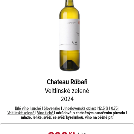
Chateau Rúbaň
Veltlínské zelené
2024
Bílé víno
|
suché
|
Slovensko
|
Jihoslovenská oblast
|
12,5 %
|
0,75 l
Veltlínské zelené
|
Víno tiché
| odrůdové, s chráněným označením původu |
mladé, lehké, svěží, se svěží kyselinkou, víno na běžné pití