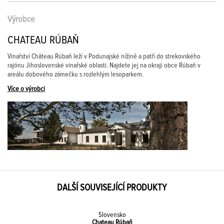
Výrobce
CHATEAU RÚBAŇ
Vinařství Château Rúbaň leží v Podunajské nížině a patří do strekovského
rajónu Jihoslovenské vinařské oblasti. Najdete jej na okraji obce Rúbaň v
areálu dobového zámečku s rozlehlým lesoparkem.
Více o výrobci
DALŠÍ SOUVISEJÍCÍ PRODUKTY
Slovensko
Chateau Rúbaň