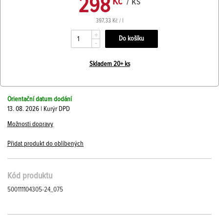
298
Kč
/ ks
397,33 Kč / l
+
-
Skladem 20+ ks
Orientační datum dodání
13. 08. 2026 | Kurýr DPD
Možnosti dopravy
Přidat produkt do oblíbených
Kód produktu
500111104305-24_075