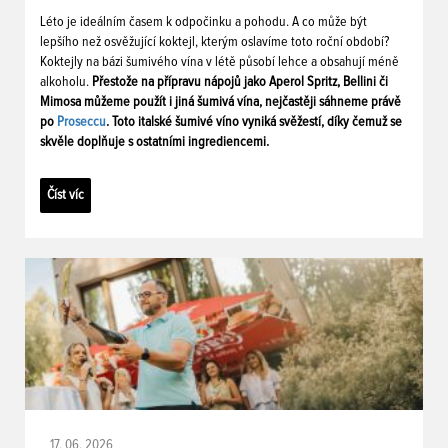
Léto je ideálním časem k odpočinku a pohodu. A co může být
lepšího než osvěžující koktejl, kterým oslavíme toto roční období?
Koktejly na bázi šumivého vína v létě působí lehce a obsahují méně
alkoholu.
Přestože na přípravu nápojů jako Aperol Spritz, Bellini či
Mimosa můžeme použít i jiná šumivá vína, nejčastěji sáhneme právě
po
Proseccu
. Toto italské šumivé víno vyniká svěžestí, díky čemuž se
skvěle doplňuje s ostatními ingrediencemi.
Číst víc
17. 06. 2026