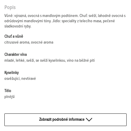
Popis
Vůně: výrazná, ovocná s mandlovým podtónem. Chuť: svěží, lahodně ovocná s
odrůdovými mandlovými tóny. Jídlo: speciality z telecího masa, pečené
sladkovodní ryby.
Chuť a vůně
citrusové aroma, ovocné aroma
Charakter vína
mladé, lehké, svěží, se svěží kyselinkou, víno na běžné pití
Kyselinky
osvěžující, nevtíravé
Tělo
plnější
Zobrazit podrobné informace