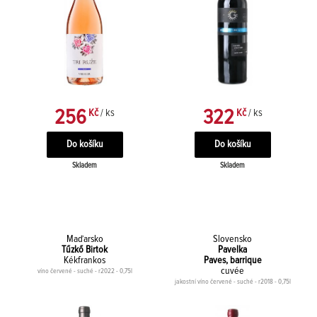
256
322
Kč
/ ks
Kč
/ ks
Skladem
Skladem
Maďarsko
Slovensko
Tűzkő Birtok
Pavelka
Kékfrankos
Paves, barrique
cuvée
víno červené - suché - r2022 - 0,75l
jakostní víno červené - suché - r2018 - 0,75l