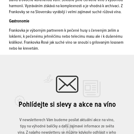
barvu a ovocně kořeněnou vůni. Středně plné červené víno s výbornou
harmonií. Vyzráváním získává na komplexnosti a je vhodná k archivaci. Z
Frankovky se na Slovensku vyrábějí i velmi zajímavé suché růžová vína.
Gastronomie
Frankovka je výborným partnerem k pečené husy s červeným zelím a
lokšemi, k pečenému jehněčímu nebo telecímu masu ale i k dušenému
králíkovi. Frankovka Rosé jak suché víno se snoubí s grilovaným lososem
nebo ke krevetám.
Pohlídejte si slevy a akce na víno
V newsletterech Vám budeme posílat aktuální akce na víno,
tipy na výhodné balíčky a další zajímavé informace ze světa
vína. Z našeho newsletteru se můžete kdykoliv odhlásit v jeho