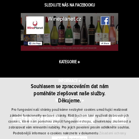
SLEDUJTE NÁS NA FACEBOOKU
KATEGORIE
INFORMACE
Souhlasem se zpracováním dat nám
pomáháte zlepšovat naše služby.
Děkujeme.
WINEPLANET.CZ
Pro fungování naší stránky používáme nezbytné cookies umožňující realizovat
základní funkcionality webové stránky. Rádi bychom také využívali dobrovolných
cookies, které nám pomohou zlepšit fungování eshopu, uživatelskou zkušenost a
zobrazovat vám relevantní nabídky. Pro jejich povolení prosím odklikněte souhlas.
Podrobnější informace o cookies naleznete v dokumentu
Zásadami ochrany