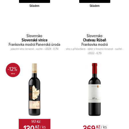
Skladem
Skladem
Slovensko
Slovensko
Slovenské vinice
Chateau Rúbaň
Frankovka modrá Panenská úroda
Frankovka modrá
jakostní víno červené - suché - r2024 - 0,75l
víno s přívlastkem - výběr z hroznů červené - suché -
r2022 - 0,75l
-12%
147 Kč
Kč
/ ks
Kč
/ ks