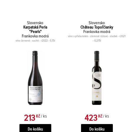
Slovensko
Slovensko
Karpatská Perla
Château Topoľčianky
"Pearls"
Frankovka modrá
Frankovka modrá
víno s přívlastekm - slámové růžové - sladké - r2021
víno červené - suché - r2022 - 0,75l
- 0,375l
213
423
Kč
/ ks
Kč
/ ks