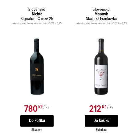
Slovensko
Slovensko
Nichta
Masaryk
Signature Cuvée 25
Skalická Frankovka
jakostní víno červené - suché - r2018 - 0,75l
jakostní víno červené - suché - r2022 - 0,75l
780
212
Kč
/ ks
Kč
/ ks
Skladem
Skladem