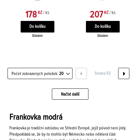
178
207
Kč
/ ks
Kč
/ ks
Skladem
Skladem
Strana 1/3
Počet zobrazených položek:
20
Načíst další
Frankovka modrá
Frankovka je tradiční odrůdou ve Střední Evropě, jejíž původ není jistý.
Předpokládá se, že by to mohlo být Německo nebo některá část