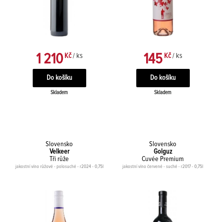
1 210
145
Kč
/ ks
Kč
/ ks
Skladem
Skladem
Slovensko
Slovensko
Velkeer
Golguz
Tři růže
Cuvée Premium
jakostní víno růžové - polosuché - r2024 - 0,75l
jakostní víno červené - suché - r2017 - 0,75l