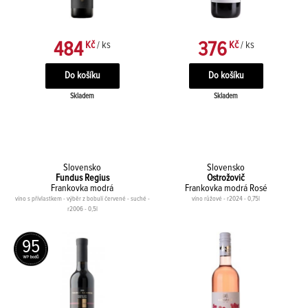
484
376
Kč
/ ks
Kč
/ ks
Skladem
Skladem
Slovensko
Slovensko
Fundus Regius
Ostrožovič
Frankovka modrá
Frankovka modrá Rosé
víno s přívlastkem - výběr z bobulí červené - suché -
víno růžové - r2024 - 0,75l
r2006 - 0,5l
95