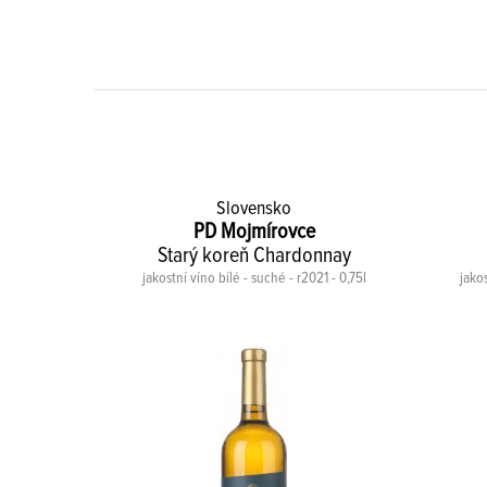
Slovensko
PD Mojmírovce
Starý koreň Chardonnay
23 - 0,75l
jakostní víno bílé - suché - r2021 - 0,75l
jakos