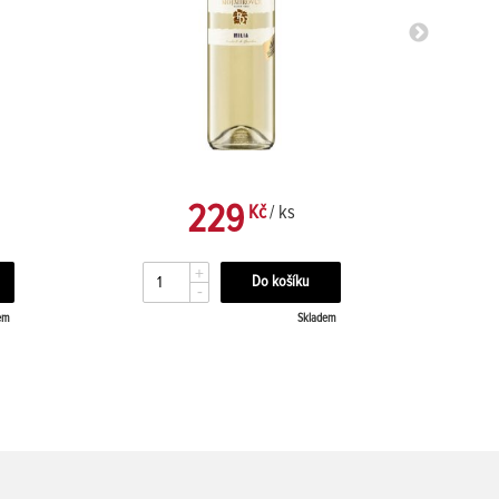
229
Kč
/ ks
+
-
em
Skladem
24 dn