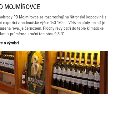
D MOJMÍROVCE
nohrady PD Mojmírovce se rozprostírají na Nitranské kopcovině s
žní expozicí v nadmořské výšce 150-170 m. Většina půdy, na níž je
sazena réva, je černozem. Plochy révy patří do teplé klimatické
lasti s průměrnou roční teplotou 9,8 °C.
ce o výrobci