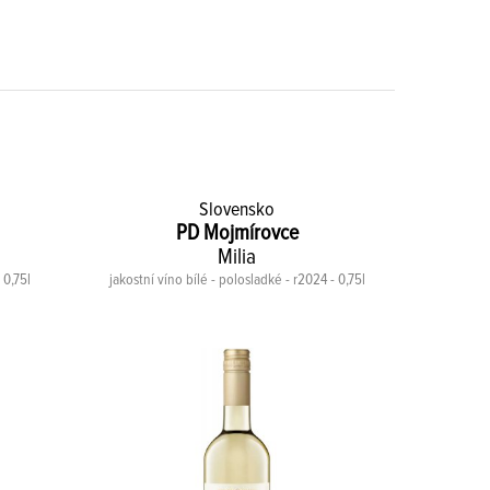
Slovensko
PD Mojmírovce
Milia
 0,75l
jakostní víno bílé - polosladké - r2024 - 0,75l
jakostní v
-10%