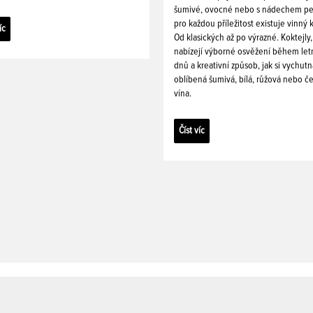
šumivé, ovocné nebo s nádechem pe
pro každou příležitost existuje vinný k
íc
Od klasických až po výrazné. Koktejly,
nabízejí výborné osvěžení během let
dnů a kreativní způsob, jak si vychutn
oblíbená šumivá, bílá, růžová nebo č
vína.
Číst víc