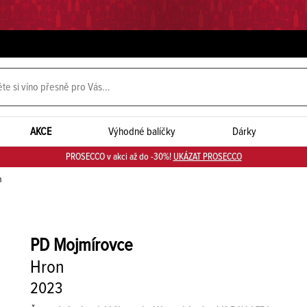
AKCE
Výhodné balíčky
Dárky
PROSECCO v akci až do -30%!
UKÁZAT PROSECCO
n
PD Mojmírovce
Hron
2023