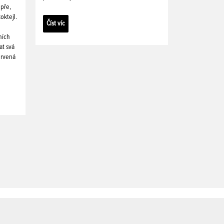
pře,
oktejl.
Číst víc
ních
at svá
ervená