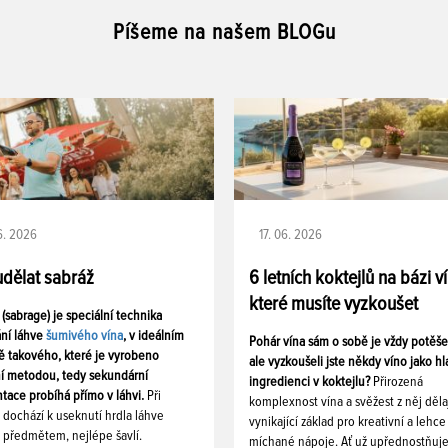
Píšeme na našem BLOGu
06. 2026
17. 06. 2026
udělat sabráž
6 letních koktejlů na bázi v
které musíte vyzkoušet
 (sabrage) je speciální technika
ání láhve
šumivého vína
, v ideálním
Pohár vína sám o sobě je vždy potěš
ě takového, které je vyrobeno
ale vyzkoušeli jste někdy víno jako hl
ní metodou, tedy sekundární
ingredienci v koktejlu?
Přirozená
tace probíhá přímo v láhvi.
Při
komplexnost vína a svěžest z něj děla
i dochází k useknutí hrdla láhve
vynikající základ pro kreativní a lehce
 předmětem, nejlépe šavlí.
míchané nápoje. Ať už upřednostňuj