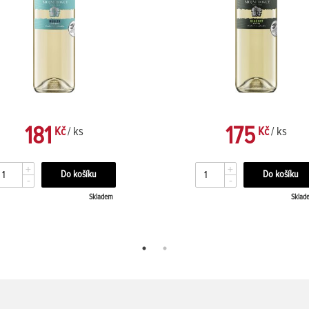
181
175
Kč
/ ks
Kč
/ ks
+
+
-
-
Skladem
Sklad