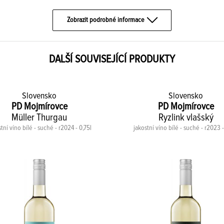
Zobrazit podrobné informace
DALŠÍ SOUVISEJÍCÍ PRODUKTY
Slovensko
Slovensko
PD Mojmírovce
PD Mojmírovce
Müller Thurgau
Ryzlink vlašský
tní víno bílé - suché - r2024 - 0,75l
jakostní víno bílé - suché - r2023 -