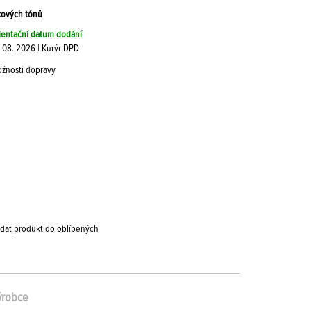
ikových tónů
ientační datum dodání
. 08. 2026 | Kurýr DPD
žnosti dopravy
idat produkt do oblíbených
ýrobce