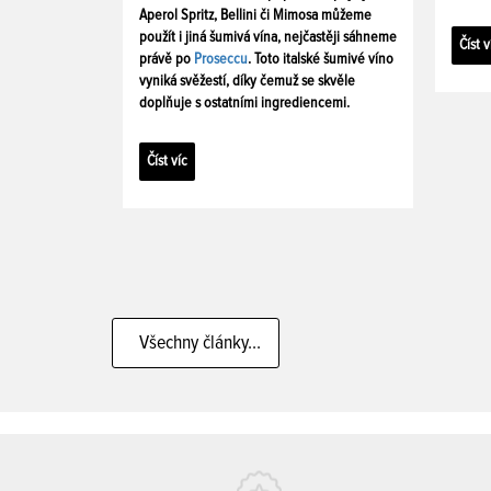
Aperol Spritz, Bellini či Mimosa můžeme
použít i jiná šumivá vína, nejčastěji sáhneme
Číst v
právě po
Proseccu
. Toto italské šumivé víno
vyniká svěžestí, díky čemuž se skvěle
doplňuje s ostatními ingrediencemi.
Číst víc
Všechny články...