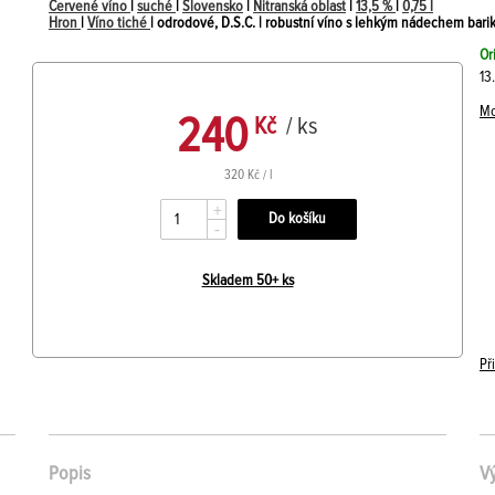
Červené víno
|
suché
|
Slovensko
|
Nitranská oblast
|
13,5 %
|
0,75 l
Hron
|
Víno tiché
| odrodové, D.S.C. | robustní víno s lehkým nádechem bar
Or
13
Mo
240
Kč
/ ks
320 Kč / l
+
-
Skladem 50+ ks
Př
Popis
V