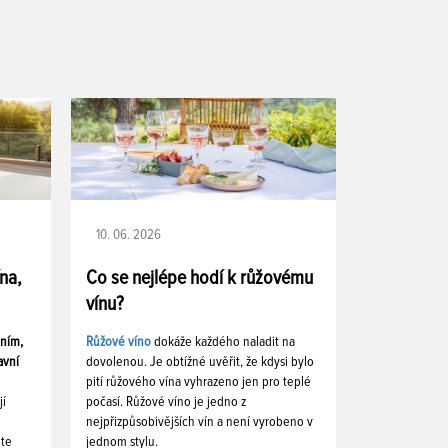
10. 06. 2026
ína,
Co se nejlépe hodí k růžovému
vínu?
ením,
Růžové víno
dokáže každého naladit na
avní
dovolenou. Je obtížné uvěřit, že kdysi bylo
pití růžového vína vyhrazeno jen pro teplé
jí
počasí. Růžové víno je jedno z
nejpřizpůsobivějších vín a není vyrobeno v
ete
jednom stylu.