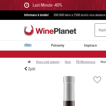
Last Minute -40%
Informace k dodání
300 000 lahví a 1 500 druhů vína skladem
VÍNO
Potraviny
Inspirace
Vína z celé planety
Hron
PD Mojmírovce
Hro
Zpět