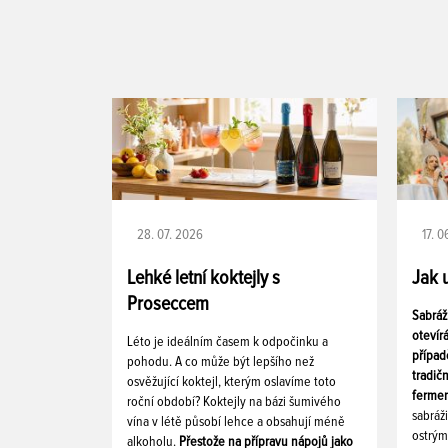
28. 07. 2026
17. 
Lehké letní koktejly s
Jak 
Proseccem
Sabráž
otevír
Léto je ideálním časem k odpočinku a
případ
pohodu. A co může být lepšího než
tradič
osvěžující koktejl, kterým oslavíme toto
fermen
roční období? Koktejly na bázi šumivého
sabráž
vína v létě působí lehce a obsahují méně
ostrým
alkoholu.
Přestože na přípravu nápojů jako