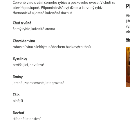
Červené víno s vůní černého rybízu a peckového ovoce. V chuti se
P
otevírá postupně. Připomíná višňový džem a červený rybíz.
Harmonická a jemné kořeněná dochuť.
Vi
ji
Chuť a vůně
vy
černý rybíz, kořenité aroma
ob
Ví
Charakter vína
robustní víno s lehkým nádechem barikových tónů
Kyselinky
osvěžující, nevtíravé
Taniny
jemné, zapracované, integrované
Tělo
plnější
Dochuť
středně intenzivní