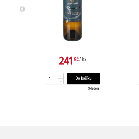
241
Kč
/ ks
+
-
kladem
Skladem