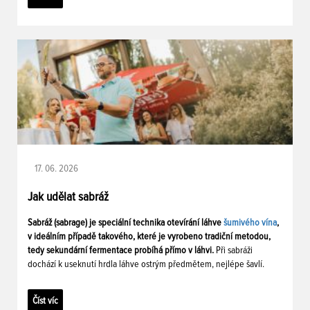
17. 06. 2026
Jak udělat sabráž
Sabráž (sabrage) je speciální technika otevírání láhve
šumivého vína
,
v ideálním případě takového, které je vyrobeno tradiční metodou,
tedy sekundární fermentace probíhá přímo v láhvi.
Při sabráži
dochází k useknutí hrdla láhve ostrým předmětem, nejlépe šavlí.
Číst víc