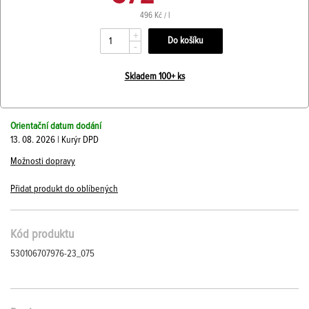
496 Kč / l
+
-
Skladem 100+ ks
Orientační datum dodání
13. 08. 2026 | Kurýr DPD
Možnosti dopravy
Přidat produkt do oblíbených
Kód produktu
530106707976-23_075