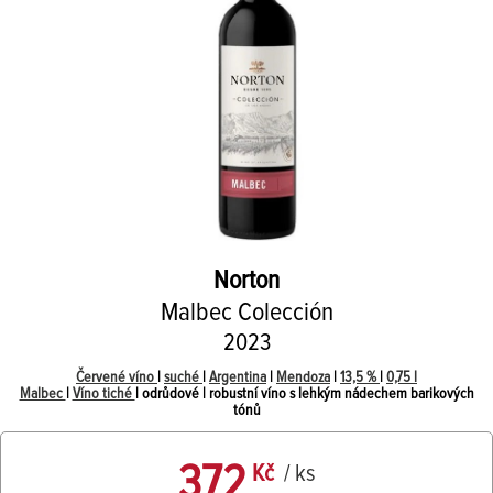
Norton
Malbec Colección
2023
Červené víno
|
suché
|
Argentina
|
Mendoza
|
13,5 %
|
0,75 l
Malbec
|
Víno tiché
| odrůdové | robustní víno s lehkým nádechem barikových
tónů
372
Kč
/ ks