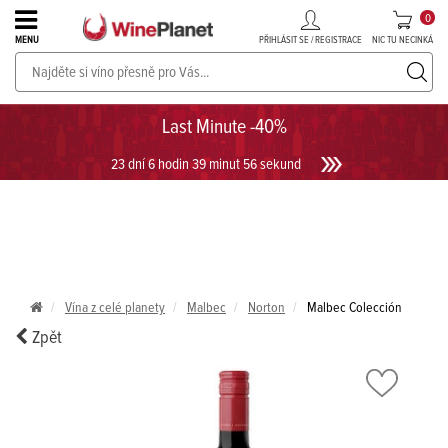
0
PŘIHLÁSIT SE / REGISTRACE
NIC TU NECINKÁ
MENU
PROSECCO v akci až do -30%!
UKÁZAT PROSECCO
Last Minute -40%
23 dní 6 hodin 39 minut 56 sekund
Vína z celé planety
Malbec
Norton
Malbec Colección
Zpět