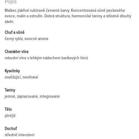
Popis
Malbec jiskřivé rubínově červené barvy. Koncentrovaná vůně peckového
ovoce, malin a ostružin. Dobrá struktura, harmonické taniny a středně dlouhý
závěr.
Chuť a vůně
černý rybíz, ovocné aroma
Charakter vína
robustní víno s lehkým nádechem barikových tónů
Kyselinky
osvěžující, nevtíravé
Taniny
jemné, zapracované, integrované
Tělo
plnější
Dochuť
středně intenzivní