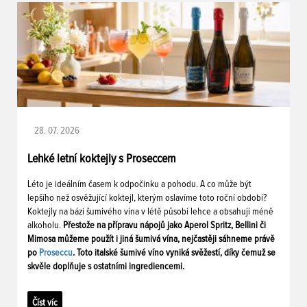
28. 07. 2026
Lehké letní koktejly s Proseccem
Léto je ideálním časem k odpočinku a pohodu. A co může být
lepšího než osvěžující koktejl, kterým oslavíme toto roční období?
Koktejly na bázi šumivého vína v létě působí lehce a obsahují méně
alkoholu.
Přestože na přípravu nápojů jako Aperol Spritz, Bellini či
Mimosa můžeme použít i jiná šumivá vína, nejčastěji sáhneme právě
po
Proseccu
. Toto italské šumivé víno vyniká svěžestí, díky čemuž se
skvěle doplňuje s ostatními ingrediencemi.
Číst víc