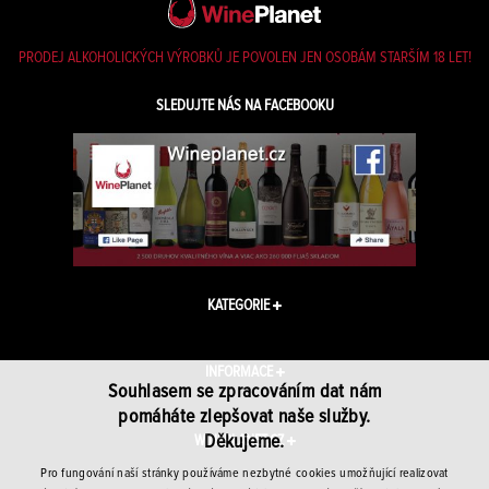
PRODEJ ALKOHOLICKÝCH VÝROBKŮ JE POVOLEN JEN OSOBÁM STARŠÍM 18 LET!
SLEDUJTE NÁS NA FACEBOOKU
KATEGORIE
INFORMACE
Souhlasem se zpracováním dat nám
pomáháte zlepšovat naše služby.
Děkujeme.
WINEPLANET.CZ
Pro fungování naší stránky používáme nezbytné cookies umožňující realizovat