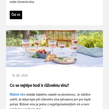
nebo červená vína.
Číst víc
10. 06. 2026
Co se nejlépe hodí k růžovému vínu?
Růžové víno
dokáže každého naladit na dovolenou. Je obtížné
uvěřit, že kdysi bylo pití růžového vína vyhrazeno jen pro teplé
počasí. Růžové víno je jedno z nejpřizpůsobivějších vín a není