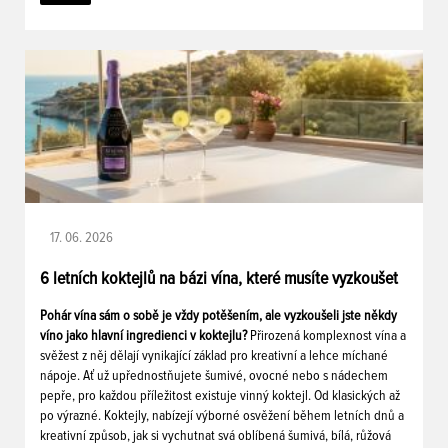
17. 06. 2026
6 letních koktejlů na bázi vína, které musíte vyzkoušet
Pohár vína sám o sobě je vždy potěšením, ale vyzkoušeli jste někdy
víno jako hlavní ingredienci v koktejlu?
Přirozená komplexnost vína a
svěžest z něj dělají vynikající základ pro kreativní a lehce míchané
nápoje. Ať už upřednostňujete šumivé, ovocné nebo s nádechem
pepře, pro každou příležitost existuje vinný koktejl. Od klasických až
po výrazné. Koktejly, nabízejí výborné osvěžení během letních dnů a
kreativní způsob, jak si vychutnat svá oblíbená šumivá, bílá, růžová