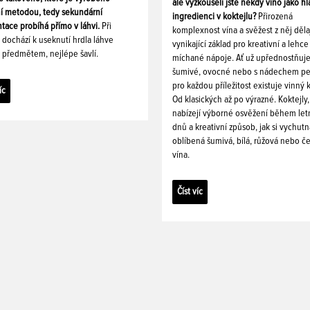
ale vyzkoušeli jste někdy víno jako hl
ní metodou, tedy sekundární
ingredienci v koktejlu?
Přirozená
tace probíhá přímo v láhvi.
Při
komplexnost vína a svěžest z něj děla
i dochází k useknutí hrdla láhve
vynikající základ pro kreativní a lehce
 předmětem, nejlépe šavlí.
míchané nápoje. Ať už upřednostňuj
šumivé, ovocné nebo s nádechem pe
pro každou příležitost existuje vinný k
íc
Od klasických až po výrazné. Koktejly,
nabízejí výborné osvěžení během let
dnů a kreativní způsob, jak si vychutn
oblíbená šumivá, bílá, růžová nebo č
vína.
Číst víc