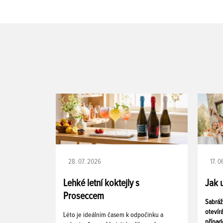
28. 07. 2026
17. 
Lehké letní koktejly s
Jak 
Proseccem
Sabráž
otevír
Léto je ideálním časem k odpočinku a
případ