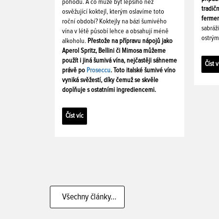
pohodu. A co může být lepšího než
tradič
osvěžující koktejl, kterým oslavíme toto
fermen
roční období? Koktejly na bázi šumivého
sabráž
vína v létě působí lehce a obsahují méně
ostrým
alkoholu.
Přestože na přípravu nápojů jako
Aperol Spritz, Bellini či Mimosa můžeme
použít i jiná šumivá vína, nejčastěji sáhneme
Číst v
právě po
Proseccu
. Toto italské šumivé víno
vyniká svěžestí, díky čemuž se skvěle
doplňuje s ostatními ingrediencemi.
Číst víc
Všechny články...