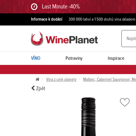
Last Minute -40%
Informace k dodání
300 000 lahví a 1 500 druhů vína skladem
VÍNO
Potraviny
Inspirace
Vína z celé planety
Malbec, Cabernet Sauvignon, Me
Zpět