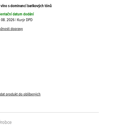
víno s dominancí barikových tónů
ientační datum dodání
. 08. 2026 | Kurýr DPD
žnosti dopravy
idat produkt do oblíbených
ýrobce