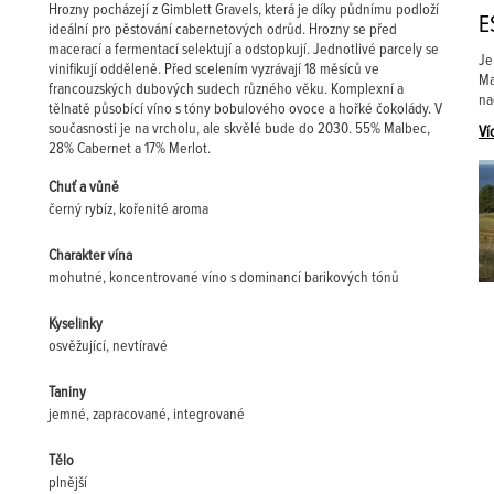
Hrozny pocházejí z Gimblett Gravels, která je díky půdnímu podloží
E
ideální pro pěstování cabernetových odrůd. Hrozny se před
macerací a fermentací selektují a odstopkují. Jednotlivé parcely se
Je
vinifikují odděleně. Před scelením vyzrávají 18 měsíců ve
Ma
francouzských dubových sudech různého věku. Komplexní a
na
tělnatě působící víno s tóny bobulového ovoce a hořké čokolády. V
současnosti je na vrcholu, ale skvělé bude do 2030. 55% Malbec,
Ví
28% Cabernet a 17% Merlot.
Chuť a vůně
černý rybíz, kořenité aroma
Charakter vína
mohutné, koncentrované víno s dominancí barikových tónů
Kyselinky
osvěžující, nevtíravé
Taniny
jemné, zapracované, integrované
Tělo
plnější