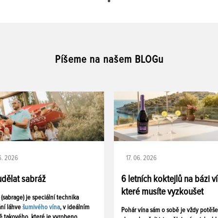
Píšeme na našem BLOGu
06. 2026
17. 06. 2026
udělat sabráž
6 letních koktejlů na bázi v
které musíte vyzkoušet
 (sabrage) je speciální technika
ání láhve
šumivého vína
, v ideálním
Pohár vína sám o sobě je vždy potěš
ě takového, které je vyrobeno