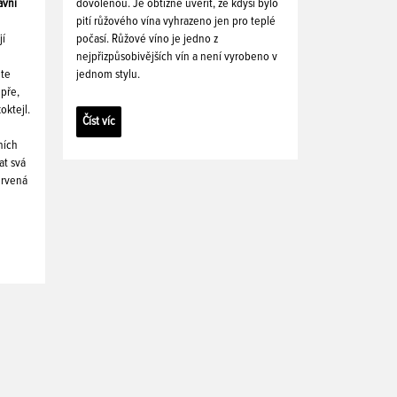
avní
dovolenou. Je obtížné uvěřit, že kdysi bylo
pití růžového vína vyhrazeno jen pro teplé
jí
počasí. Růžové víno je jedno z
nejpřizpůsobivějších vín a není vyrobeno v
ete
jednom stylu.
pře,
oktejl.
Číst víc
ních
at svá
ervená