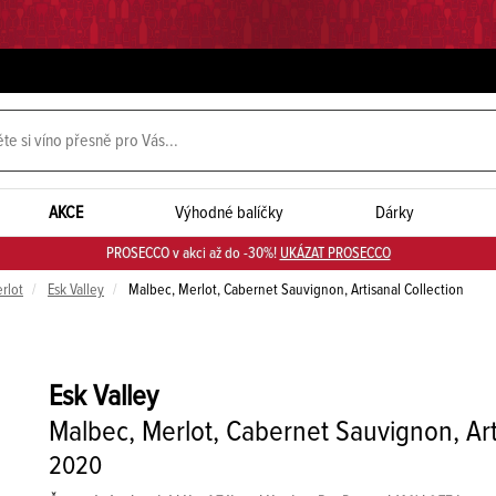
AKCE
Výhodné balíčky
Dárky
PROSECCO v akci až do -30%!
UKÁZAT PROSECCO
rlot
Esk Valley
Malbec, Merlot, Cabernet Sauvignon, Artisanal Collection
Esk Valley
Malbec, Merlot, Cabernet Sauvignon, Art
2020