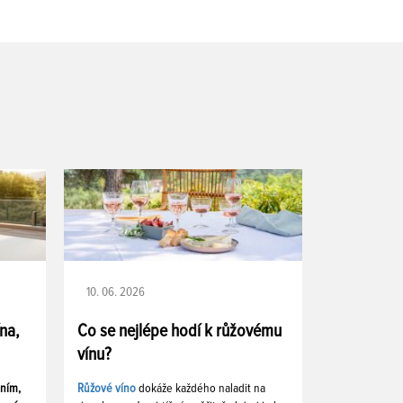
10. 06. 2026
ína,
Co se nejlépe hodí k růžovému
vínu?
ením,
Růžové víno
dokáže každého naladit na