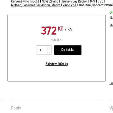
Červené víno
|
suché
|
Nový Zéland
|
Hawke s Bay Region
|
14 %
|
0,75 l
Malbec, Cabernet Sauvignon, Merlot
|
Víno tiché
| mohutné, koncentrované 
Or
13
Mo
372
Kč
/ ks
496 Kč / l
+
-
Skladem 100+ ks
Př
Popis
V