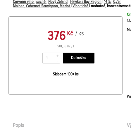
Červené víno
|
suché
|
Nový Zéland
|
Hawke s Bay Region
|
14 %
|
0,75 l
Malbec, Cabernet Sauvignon, Merlot
|
Víno tiché
| mohutné, koncentrované 
Or
13
Mo
376
Kč
/ ks
501,33 Kč / l
+
-
Skladem 100+ ks
Př
Popis
V