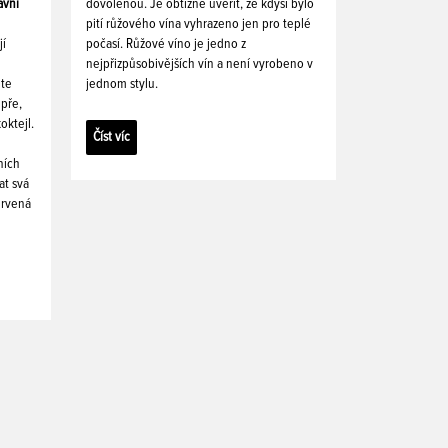
avní
dovolenou. Je obtížné uvěřit, že kdysi bylo
pití růžového vína vyhrazeno jen pro teplé
jí
počasí. Růžové víno je jedno z
nejpřizpůsobivějších vín a není vyrobeno v
ete
jednom stylu.
pře,
oktejl.
Číst víc
ních
at svá
ervená