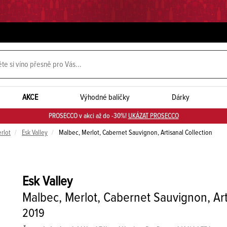
AKCE
Výhodné balíčky
Dárky
PROSECCO v akci až do -30%!
UKÁZAT PROSECCO
rlot
Esk Valley
Malbec, Merlot, Cabernet Sauvignon, Artisanal Collection
Esk Valley
Malbec, Merlot, Cabernet Sauvignon, Art
2019