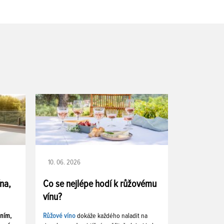
10. 06. 2026
ína,
Co se nejlépe hodí k růžovému
vínu?
ením,
Růžové víno
dokáže každého naladit na