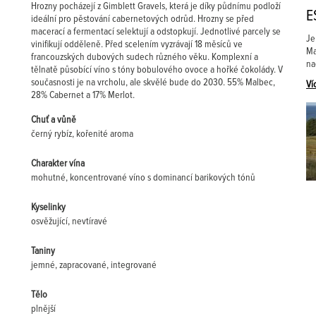
Hrozny pocházejí z Gimblett Gravels, která je díky půdnímu podloží
E
ideální pro pěstování cabernetových odrůd. Hrozny se před
macerací a fermentací selektují a odstopkují. Jednotlivé parcely se
Je
vinifikují odděleně. Před scelením vyzrávají 18 měsíců ve
Ma
francouzských dubových sudech různého věku. Komplexní a
na
tělnatě působící víno s tóny bobulového ovoce a hořké čokolády. V
současnosti je na vrcholu, ale skvělé bude do 2030. 55% Malbec,
Ví
28% Cabernet a 17% Merlot.
Chuť a vůně
černý rybíz, kořenité aroma
Charakter vína
mohutné, koncentrované víno s dominancí barikových tónů
Kyselinky
osvěžující, nevtíravé
Taniny
jemné, zapracované, integrované
Tělo
plnější