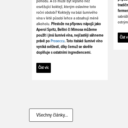
pohodu. A co může být lepšího než
tradič
osvěžující koktejl, kterým oslavíme toto
fermen
roční období? Koktejly na bázi šumivého
sabráž
vína v létě působí lehce a obsahují méně
ostrým
alkoholu.
Přestože na přípravu nápojů jako
Aperol Spritz, Bellini či Mimosa můžeme
použít i jiná šumivá vína, nejčastěji sáhneme
Číst v
právě po
Proseccu
. Toto italské šumivé víno
vyniká svěžestí, díky čemuž se skvěle
doplňuje s ostatními ingrediencemi.
Číst víc
Všechny články...