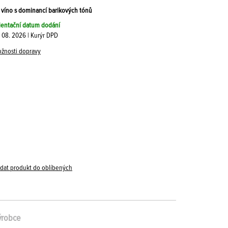
víno s dominancí barikových tónů
ientační datum dodání
. 08. 2026 | Kurýr DPD
žnosti dopravy
idat produkt do oblíbených
ýrobce