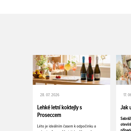
28. 07. 2026
17. 
Lehké letní koktejly s
Jak 
Proseccem
Sabráž
otevír
Léto je ideálním časem k odpočinku a
případ