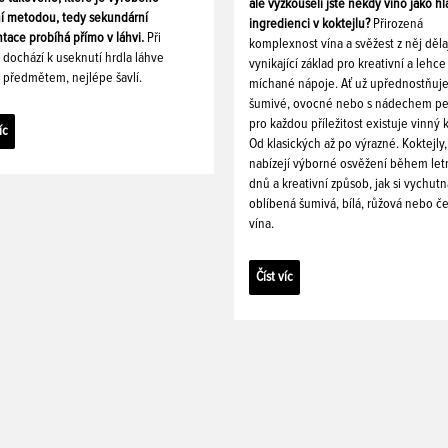
ale vyzkoušeli jste někdy víno jako hl
ní metodou, tedy sekundární
ingredienci v koktejlu?
Přirozená
tace probíhá přímo v láhvi.
Při
komplexnost vína a svěžest z něj děla
i dochází k useknutí hrdla láhve
vynikající základ pro kreativní a lehce
 předmětem, nejlépe šavlí.
míchané nápoje. Ať už upřednostňuj
šumivé, ovocné nebo s nádechem pe
pro každou příležitost existuje vinný k
íc
Od klasických až po výrazné. Koktejly,
nabízejí výborné osvěžení během let
dnů a kreativní způsob, jak si vychutn
oblíbená šumivá, bílá, růžová nebo č
vína.
Číst víc