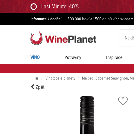
Last Minute -40%
Informace k dodání
300 000 lahví a 1 500 druhů vína skladem
VÍNO
Potraviny
Inspirace
Vína z celé planety
Malbec, Cabernet Sauvignon, Me
Zpět