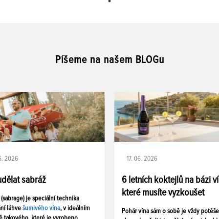
Píšeme na našem BLOGu
06. 2026
17. 06. 2026
udělat sabráž
6 letních koktejlů na bázi v
které musíte vyzkoušet
 (sabrage) je speciální technika
ání láhve
šumivého vína
, v ideálním
Pohár vína sám o sobě je vždy potěš
ě takového, které je vyrobeno