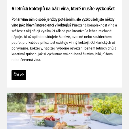
6 letních koktejlů na bázi vína, které musíte vyzkoušet
Pohár vína sám o sobě je vždy potěšením, ale vyzkoušeli jste někdy
víno jako hlavní ingredienci v koktejlu?
Přirozená komplexnost vína a
svěžest z něj dělají vynikající základ pro kreativní a lehce míchané
nápoje. Ať už upřednostňujete šumivé, ovocné nebo s nádechem
pepře, pro každou příležitost existuje vinný koktejl. Od klasických až
po výrazné. Koktejly, nabízejí výborné osvěžení během letních dnů a
kreativní způsob, jak si vychutnat svá oblíbená šumivá, bílá, růžová
nebo červená vína.
Číst víc