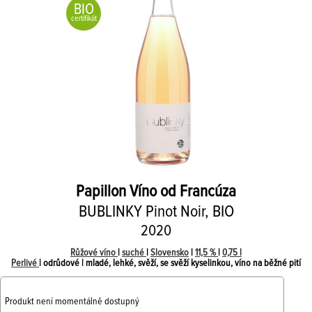
BIO
certifikát
Papillon Víno od Francúza
BUBLINKY Pinot Noir, BIO
2020
Růžové víno
|
suché
|
Slovensko
|
11,5 %
|
0,75 l
Perlivé
| odrůdové | mladé, lehké, svěží, se svěží kyselinkou, víno na běžné pití
Produkt není momentálně dostupný