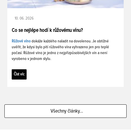
10. 06. 2026
Co se nejlépe hodí k růžovému vínu?
Růžové víno
dokáže každého naladit na dovolenou. Je obtížné
uvěřit, že kdysi bylo pití růžového vína vyhrazeno jen pro teplé
počasí. Růžové víno je jedno z nejpřizpůsobivějších vín a není
vyrobeno v jednom stylu.
Číst víc
Všechny články...