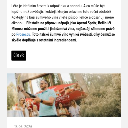
Léto je ideálním časem k odpočinku a pohodu. A co může být
lepšího než osvěžující koktejl, kterým oslavíme toto roční období?
Koktejly na bázi šumivého vína v létě působí lehce a obsahují méně
alkoholu.
Přestože na přípravu nápojů jako Aperol Spritz, Bellini či
Mimosa můžeme použít i jiná šumivá vína, nejčastěji sáhneme právě
po
Proseccu
. Toto italské šumivé víno vyniká svěžestí, díky čemuž se
skvěle doplňuje s ostatními ingrediencemi.
Číst víc
17. 06. 2026