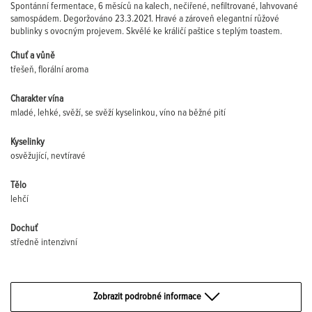
Spontánní fermentace, 6 měsíců na kalech, nečiřené, nefiltrované, lahvované
samospádem. Degoržováno 23.3.2021. Hravé a zároveň elegantní růžové
bublinky s ovocným projevem. Skvělé ke králičí paštice s teplým toastem.
Chuť a vůně
třešeň, florální aroma
Charakter vína
mladé, lehké, svěží, se svěží kyselinkou, víno na běžné pití
Kyselinky
osvěžující, nevtíravé
Tělo
lehčí
Dochuť
středně intenzivní
Zobrazit podrobné informace