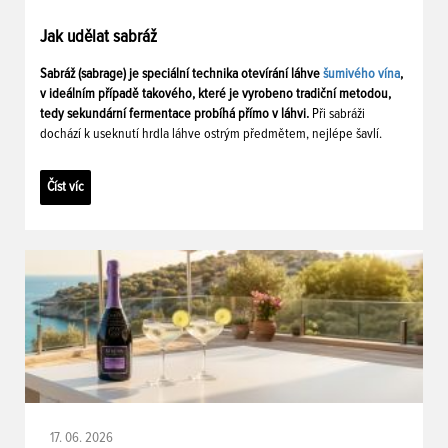
Jak udělat sabráž
Sabráž (sabrage) je speciální technika otevírání láhve
šumivého vína
,
v ideálním případě takového, které je vyrobeno tradiční metodou,
tedy sekundární fermentace probíhá přímo v láhvi.
Při sabráži
dochází k useknutí hrdla láhve ostrým předmětem, nejlépe šavlí.
Číst víc
17. 06. 2026