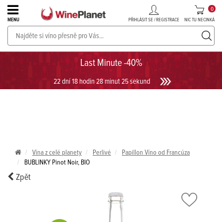
0
PŘIHLÁSIT SE / REGISTRACE
NIC TU NECINKÁ
MENU
PROSECCO v akci až do -30%!
UKÁZAT PROSECCO
Last Minute -40%
22 dní 18 hodin 28 minut 25 sekund
Vína z celé planety
Perlivé
Papillon Víno od Francúza
BUBLINKY Pinot Noir, BIO
Zpět