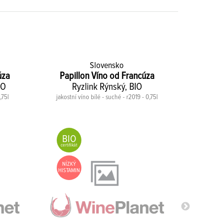
Slovensko
úza
Papillon Víno od Francúza
Papi
IO
Ryzlink Rýnský, BIO
L
,75l
jakostní víno bílé - suché - r2019 - 0,75l
víno
BIO
BIO
certifikát
certifiká
NÍZKÝ
HISTAMIN