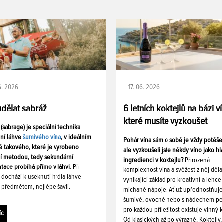
06. 2026
17. 06. 2026
udělat sabráž
6 letních koktejlů na bázi v
které musíte vyzkoušet
 (sabrage) je speciální technika
ání láhve
šumivého vína
, v ideálním
Pohár vína sám o sobě je vždy potěš
ě takového, které je vyrobeno
ale vyzkoušeli jste někdy víno jako hl
ní metodou, tedy sekundární
ingredienci v koktejlu?
Přirozená
tace probíhá přímo v láhvi.
Při
komplexnost vína a svěžest z něj děla
i dochází k useknutí hrdla láhve
vynikající základ pro kreativní a lehce
 předmětem, nejlépe šavlí.
míchané nápoje. Ať už upřednostňuj
šumivé, ovocné nebo s nádechem pe
pro každou příležitost existuje vinný k
íc
Od klasických až po výrazné. Koktejly,