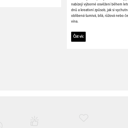
nabízejí výborné osvěžení během let
dnů a kreativní způsob, jak si vychutn
oblíbená šumivá, bílá, růžová nebo č
vína.
Číst víc