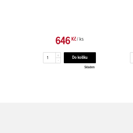
646
Kč
/ ks
+
-
kladem
Skladem