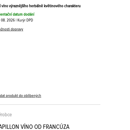
í víno výraznějšího herbálně květinového charakteru
ientační datum dodání
. 08. 2026 | Kurýr DPD
žnosti dopravy
idat produkt do oblíbených
ýrobce
APILLON VÍNO OD FRANCÚZA