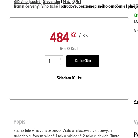
Bílé víno
|
suché
|
Slovensko
|
14 %
|
0,75 l
Tramín červený
|
Víno tiché
| odrodové, bez zemepisného označenia | plnějš
Or
13
Mo
484
Kč
/ ks
645,33 Kč / l
+
-
Skladem 10+ ks
Př
Popis
V
Suché bílé víno ze Slovenska. Zrálo a relaxovalo v dubových
P
sudech v tufovém sklepě 1 rok a následně 2 roky v lahvích. Tímto