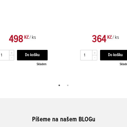
498
364
Kč
/ ks
Kč
/ ks
+
+
-
-
Skladem
Sklad
Píšeme na našem BLOGu