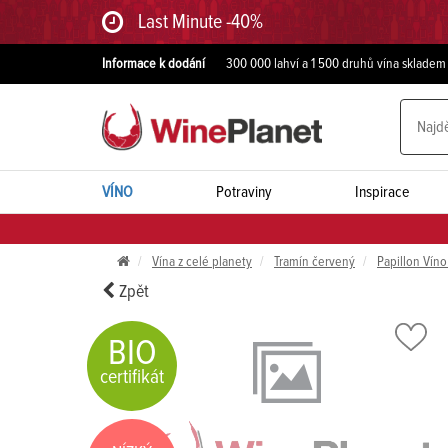
Last Minute -40%
Informace k dodání
300 000 lahví a 1 500 druhů vína skladem
VÍNO
Potraviny
Inspirace
Vína z celé planety
Tramín červený
Papillon Vín
Zpět
BIO
certifikát