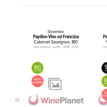
Slovensko
ncúza
Papillon Víno od Francúza
Pa
4, BIO
Cabernet Sauvignon, BIO
0,75l
víno červené - suché - r2019 - 0,75l
vín
9
BIO
certifikát
NÍZKÝ
B
HISTAMIN
cert
NÍ
HIS