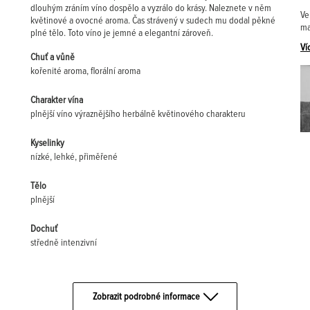
dlouhým zráním víno dospělo a vyzrálo do krásy. Naleznete v něm
Ve
květinové a ovocné aroma. Čas strávený v sudech mu dodal pěkné
ma
plné tělo. Toto víno je jemné a elegantní zároveň.
Ví
Chuť a vůně
kořenité aroma, florální aroma
Charakter vína
plnější víno výraznějšího herbálně květinového charakteru
Kyselinky
nízké, lehké, přiměřené
Tělo
plnější
Dochuť
středně intenzivní
Zobrazit podrobné informace