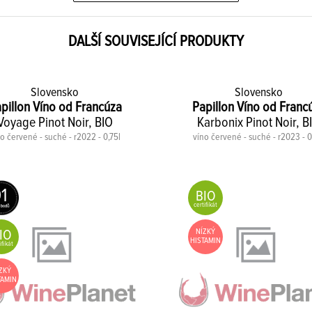
DALŠÍ SOUVISEJÍCÍ PRODUKTY
Slovensko
Slovensko
pillon Víno od Francúza
Papillon Víno od Franc
Voyage Pinot Noir, BIO
Karbonix Pinot Noir, B
o červené - suché - r2022 - 0,75l
víno červené - suché - r2023 - 0
1
BIO
certifikát
NÍZKÝ
IO
HISTAMIN
ifikát
ZKÝ
TAMIN