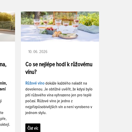
10. 06. 2026
ína,
Co se nejlépe hodí k růžovému
vínu?
ením,
Růžové víno
dokáže každého naladit na
avní
dovolenou. Je obtížné uvěřit, že kdysi bylo
pití růžového vína vyhrazeno jen pro teplé
jí
počasí. Růžové víno je jedno z
nejpřizpůsobivějších vín a není vyrobeno v
ete
jednom stylu.
pře,
oktejl.
Číst víc