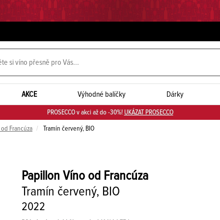
AKCE
Výhodné balíčky
Dárky
PROSECCO v akci až do -30%!
UKÁZAT PROSECCO
o od Francúza
Tramín červený, BIO
Papillon Víno od Francúza
Tramín červený, BIO
2022