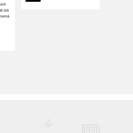
ních
at svá
ervená