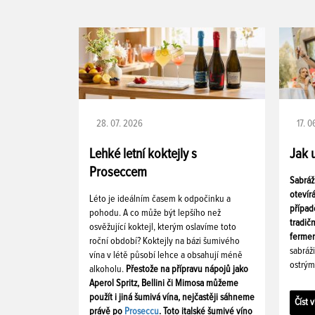
28. 07. 2026
17. 
Lehké letní koktejly s
Jak 
Proseccem
Sabráž
otevír
Léto je ideálním časem k odpočinku a
případ
pohodu. A co může být lepšího než
tradič
osvěžující koktejl, kterým oslavíme toto
fermen
roční období? Koktejly na bázi šumivého
sabráž
vína v létě působí lehce a obsahují méně
ostrým
alkoholu.
Přestože na přípravu nápojů jako
Aperol Spritz, Bellini či Mimosa můžeme
použít i jiná šumivá vína, nejčastěji sáhneme
Číst v
právě po
Proseccu
. Toto italské šumivé víno