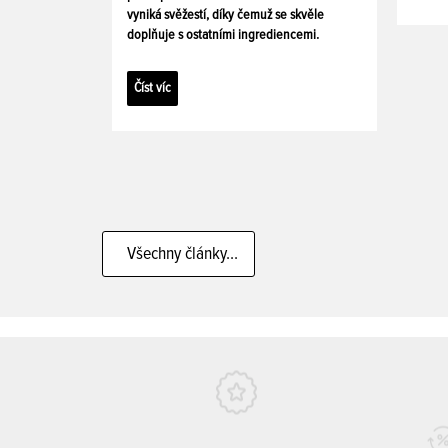
vyniká svěžestí, díky čemuž se skvěle
doplňuje s ostatními ingrediencemi.
Číst víc
Všechny články...