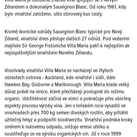
Villa Maria je oblíbená značka vína spojující se s Novým
Zélandem a dokonalým Sauvignon Blanc. Od roku 1961, kdy
bylo vinařství založeno, ušlo obrovský kus cesty.
Kromě ikonické odrůdy Sauvignon Blanc typické pro Nový
Zéland, vinařství dnes pěstuje dalších 27 odrůd. Pod vedením
majitele Sir George Fistonicha Villa Maria patří k nejlepším ak
nejúspěšnějším vinařstvím Nového Zélandu.
Vinohrady vinařství Villa Maria se nacházejí ve čtyřech
oblastech ostrova - Auckland, kde vinařství i sídlí, dále
Hawkes Bay, Gisborne a Marlborough. Villa Maria klade velký
důraz právě na vinice, které přecházejí postupně do režimu
organic. Udržitelnost začíná ve vinici a pokračuje přes všechny
aspekty procesu výroby vína. Jen v loňském roce vysadili ve
vinohradech přes 700 kg semen divokých rostlin, aby přitáhli
užitečný hmyz a podpořili biodiverzitu. Vinařství podniká kroky
směrem k nulovému odpadu, snižuje emise uhlíku a
soustřeďuje se na výrobu organických vín. Již v roce 1999