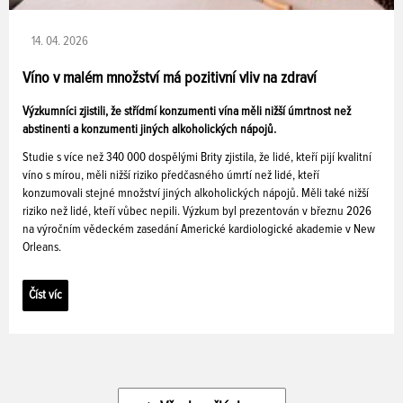
14. 04. 2026
Víno v malém množství má pozitivní vliv na zdraví
Výzkumníci zjistili, že střídmí konzumenti vína měli nižší úmrtnost než
abstinenti a konzumenti jiných alkoholických nápojů.
Studie s více než 340 000 dospělými Brity zjistila, že lidé, kteří pijí kvalitní
víno s mírou, měli nižší riziko předčasného úmrtí než lidé, kteří
konzumovali stejné množství jiných alkoholických nápojů. Měli také nižší
riziko než lidé, kteří vůbec nepili. Výzkum byl prezentován v březnu 2026
na výročním vědeckém zasedání Americké kardiologické akademie v New
Orleans.
Číst víc