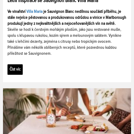
Letní inspirace se Sauvignon Blanc Villa Maria
Ve vinařství
Villa Maria
je Sauvignon Blanc nedílnou součástí příběhu, je
stále nejvíce pěstovanou a produkovanou odrůdou a vinice v Marlborough
produkují jedny z nejkvalitnějších a nejoceňovanějších vín na světě.
Skvěle se hodí k čerstvým mořským plodům, jako jsou restované mušle,
spolu s křupavou rukolou, kozím sýrem a melounovým salátem. Vynikne
také s lehčími dezerty, zejména s citrusy nebo tropickým ovocem.
Přinášíme vám několik oblíbených receptů, které pozvednou každou
příležitost se Sauvignonem.
Číst víc