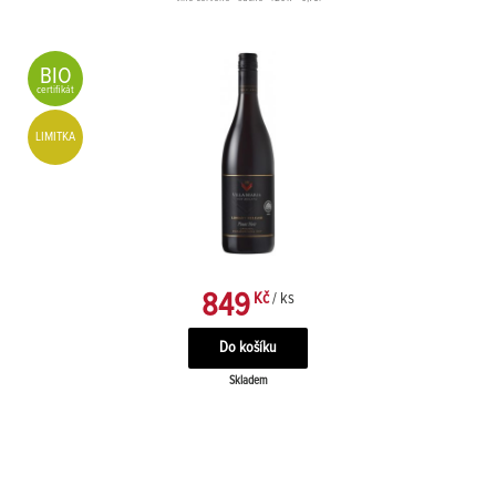
BIO
certifikát
LIMITKA
849
Kč
/ ks
Skladem