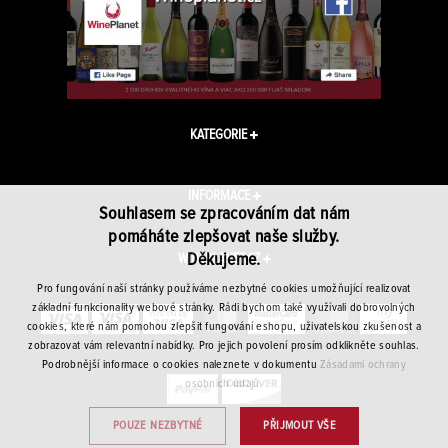
KATEGORIE
INFORMACE
Souhlasem se zpracováním dat nám
pomáháte zlepšovat naše služby.
Děkujeme.
WINEPLANET.CZ
Pro fungování naší stránky používáme nezbytné cookies umožňující realizovat
základní funkcionality webové stránky. Rádi bychom také využívali dobrovolných
cookies, které nám pomohou zlepšit fungování eshopu, uživatelskou zkušenost a
zobrazovat vám relevantní nabídky. Pro jejich povolení prosím odklikněte souhlas.
Podrobnější informace o cookies naleznete v dokumentu
Zásadami ochrany
osobních údajů.
POUZE NEZBYTNÉ
PŘIJMOUT VŠE