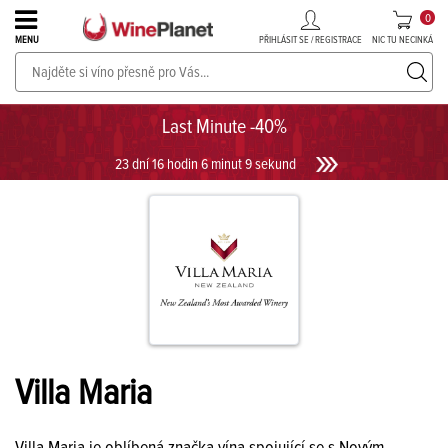
0
PŘIHLÁSIT SE / REGISTRACE
NIC TU NECINKÁ
MENU
PROSECCO v akci až do -30%!
UKÁZAT PROSECCO
Last Minute -40%
23 dní 16 hodin 6 minut 9 sekund
Villa Maria