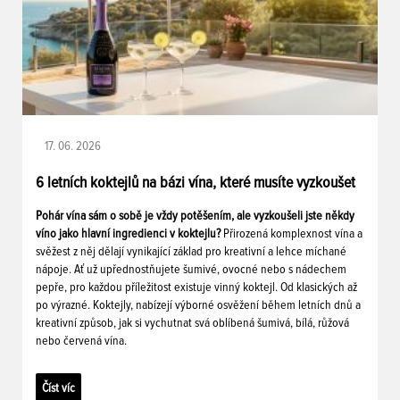
17. 06. 2026
6 letních koktejlů na bázi vína, které musíte vyzkoušet
Pohár vína sám o sobě je vždy potěšením, ale vyzkoušeli jste někdy
víno jako hlavní ingredienci v koktejlu?
Přirozená komplexnost vína a
svěžest z něj dělají vynikající základ pro kreativní a lehce míchané
nápoje. Ať už upřednostňujete šumivé, ovocné nebo s nádechem
pepře, pro každou příležitost existuje vinný koktejl. Od klasických až
po výrazné. Koktejly, nabízejí výborné osvěžení během letních dnů a
kreativní způsob, jak si vychutnat svá oblíbená šumivá, bílá, růžová
nebo červená vína.
Číst víc