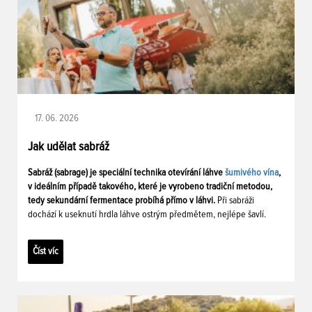
17. 06. 2026
Jak udělat sabráž
Sabráž (sabrage) je speciální technika otevírání láhve
šumivého vína
,
v ideálním případě takového, které je vyrobeno tradiční metodou,
tedy sekundární fermentace probíhá přímo v láhvi.
Při sabráži
dochází k useknutí hrdla láhve ostrým předmětem, nejlépe šavlí.
Číst víc