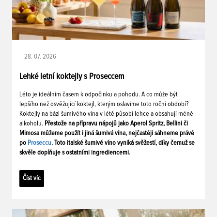
28. 07. 2026
Lehké letní koktejly s Proseccem
Léto je ideálním časem k odpočinku a pohodu. A co může být
lepšího než osvěžující koktejl, kterým oslavíme toto roční období?
Koktejly na bázi šumivého vína v létě působí lehce a obsahují méně
alkoholu.
Přestože na přípravu nápojů jako Aperol Spritz, Bellini či
Mimosa můžeme použít i jiná šumivá vína, nejčastěji sáhneme právě
po
Proseccu
. Toto italské šumivé víno vyniká svěžestí, díky čemuž se
skvěle doplňuje s ostatními ingrediencemi.
Číst víc