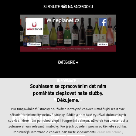
SLEDUJTE NÁS NA FACEBOOKU
KATEGORIE
INFORMACE
Souhlasem se zpracováním dat nám
pomáháte zlepšovat naše služby.
Děkujeme.
WINEPLANET.CZ
Pro fungování naší stránky používáme nezbytné cookies umožňující realizovat
základní funkcionality webové stránky. Rádi bychom také využívali dobrovolných
cookies, které nám pomohou zlepšit fungování eshopu, uživatelskou zkušenost a
zobrazovat vám relevantní nabídky. Pro jejich povolení prosím odklikněte souhlas.
Podrobnější informace o cookies naleznete v dokumentu
Zásadami ochrany