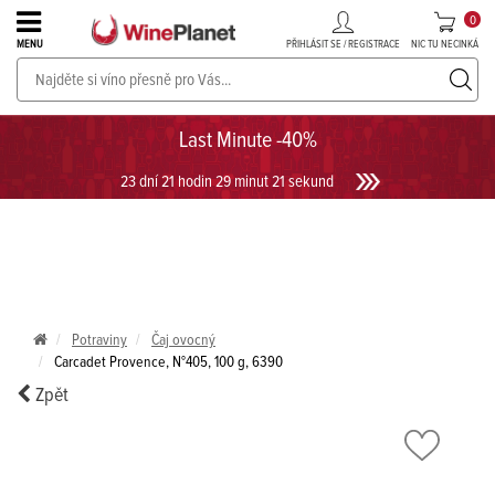
0
PŘIHLÁSIT SE / REGISTRACE
NIC TU NECINKÁ
MENU
PROSECCO v akci až do -30%!
UKÁZAT PROSECCO
Last Minute -40%
23 dní 21 hodin 29 minut 20 sekund
Potraviny
Čaj ovocný
Carcadet Provence, N°405, 100 g, 6390
Zpět