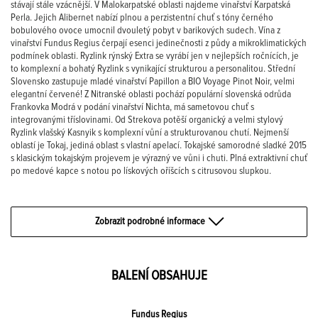
stávají stále vzácnější. V Malokarpatské oblasti najdeme vinařství Karpatská
Perla. Jejich Alibernet nabízí plnou a perzistentní chuť s tóny černého
bobulového ovoce umocnil dvouletý pobyt v barikových sudech. Vína z
vinařství Fundus Regius čerpají esenci jedinečnosti z půdy a mikroklimatických
podmínek oblasti. Ryzlink rýnský Extra se vyrábí jen v nejlepších ročnících, je
to komplexní a bohatý Ryzlink s vynikající strukturou a personalitou. Střední
Slovensko zastupuje mladé vinařství Papillon a BIO Voyage Pinot Noir, velmi
elegantní červené! Z Nitranské oblasti pochází populární slovenská odrůda
Frankovka Modrá v podání vinařství Nichta, má sametovou chuť s
integrovanými tříslovinami. Od Strekova potěší organický a velmi stylový
Ryzlink vlašský Kasnyik s komplexní vůní a strukturovanou chutí. Nejmenší
oblastí je Tokaj, jediná oblast s vlastní apelací. Tokajské samorodné sladké 2015
s klasickým tokajským projevem je výrazný ve vůni i chuti. Plná extraktivní chuť
po medové kapce s notou po lískových oříšcích s citrusovou slupkou.
Zobrazit podrobné informace
BALENÍ OBSAHUJE
Fundus Regius