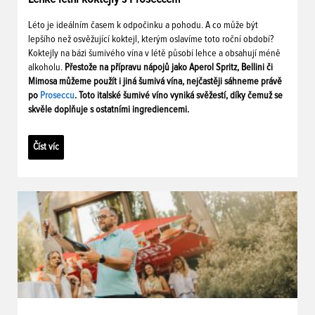
Léto je ideálním časem k odpočinku a pohodu. A co může být
lepšího než osvěžující koktejl, kterým oslavíme toto roční období?
Koktejly na bázi šumivého vína v létě působí lehce a obsahují méně
alkoholu.
Přestože na přípravu nápojů jako Aperol Spritz, Bellini či
Mimosa můžeme použít i jiná šumivá vína, nejčastěji sáhneme právě
po
Proseccu
. Toto italské šumivé víno vyniká svěžestí, díky čemuž se
skvěle doplňuje s ostatními ingrediencemi.
Číst víc