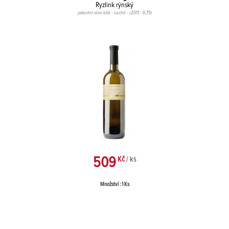
Ryzlink rýnský
jakostní víno bílé - suché - r2011 - 0,75l
509
Kč
/ ks
Množství : 1 Ks