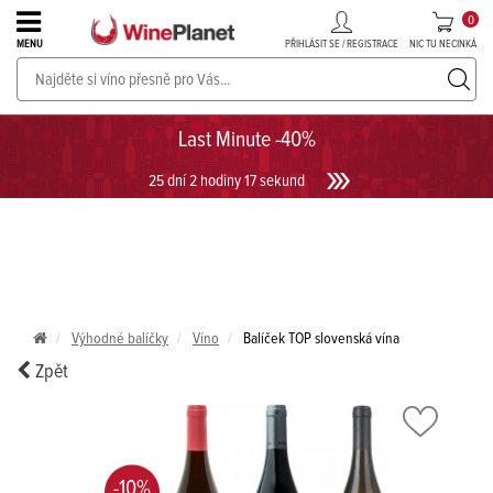
0
PŘIHLÁSIT SE / REGISTRACE
NIC TU NECINKÁ
MENU
PROSECCO v akci až do -30%!
UKÁZAT PROSECCO
Last Minute -40%
25 dní 2 hodiny 17 sekund
Výhodné balíčky
Víno
Balíček TOP slovenská vína
Zpět
-10%