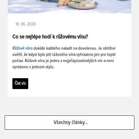
10. 06. 2026
Co se nejlépe hodí k růžovému vínu?
Růžové víno
dokáže každého naladit na dovolenou. Je obtížné
uvěřit, že kdysi bylo pití růžového vína vyhrazeno jen pro teplé
počasí. Růžové víno je jedno z nejpřizpůsobivějších vín a není
vyrobeno v jednom stylu.
Číst víc
Všechny články...