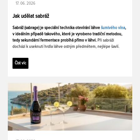
17. 06. 2026
Jak udělat sabráž
Sabráž (sabrage) je speciální technika otevírání láhve
šumivého vína
,
v ideálním případě takového, které je vyrobeno tradiční metodou,
tedy sekundární fermentace probíhá přímo v láhvi.
Při sabráži
dochází k useknutí hrdla láhve ostrým předmětem, nejlépe šavlí.
Číst víc