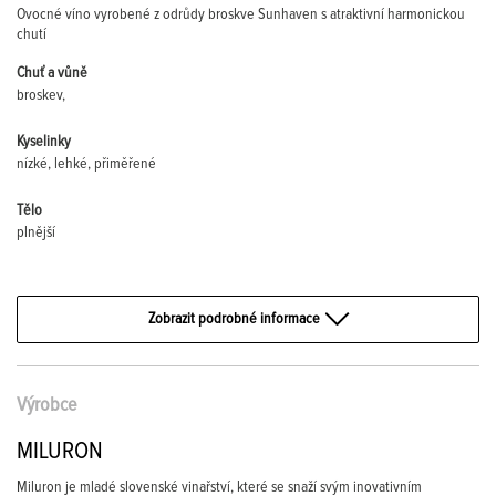
Ovocné víno vyrobené z odrůdy broskve Sunhaven s atraktivní harmonickou
chutí
Chuť a vůně
broskev,
Kyselinky
nízké, lehké, přiměřené
Tělo
plnější
Zobrazit podrobné informace
Výrobce
MILURON
Miluron je mladé slovenské vinařství, které se snaží svým inovativním