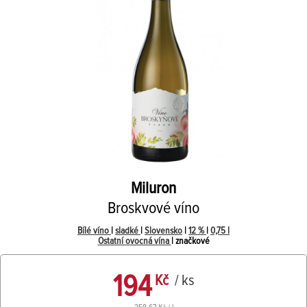
Miluron
Broskvové víno
Bílé víno
|
sladké
|
Slovensko
|
12 %
|
0,75 l
Ostatní ovocná vína
| značkové
194
Kč
/ ks