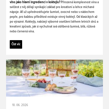
víno jako hlavní ingredienci v koktejlu?
Přirozená komplexnost vína a
svěžest z něj dělají vynikající základ pro kreativní a lehce míchané
nápoje. Ať už upřednostňujete šumivé, ovocné nebo s nádechem
pepře, pro každou příležitost existuje vinný koktejl. Od klasických až
po výrazné. Koktejly, nabízejí výborné osvěžení během letních dnů a
kreativní způsob, jak si vychutnat svá oblíbená šumivá, bílá, růžová
nebo červená vína.
Číst víc
10. 06. 2026