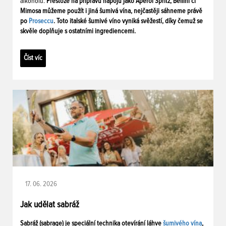
alkoholu.
Přestože na přípravu nápojů jako Aperol Spritz, Bellini či
Mimosa můžeme použít i jiná šumivá vína, nejčastěji sáhneme právě
po
Proseccu
. Toto italské šumivé víno vyniká svěžestí, díky čemuž se
skvěle doplňuje s ostatními ingrediencemi.
Číst víc
17. 06. 2026
Jak udělat sabráž
Sabráž (sabrage) je speciální technika otevírání láhve
šumivého vína
,