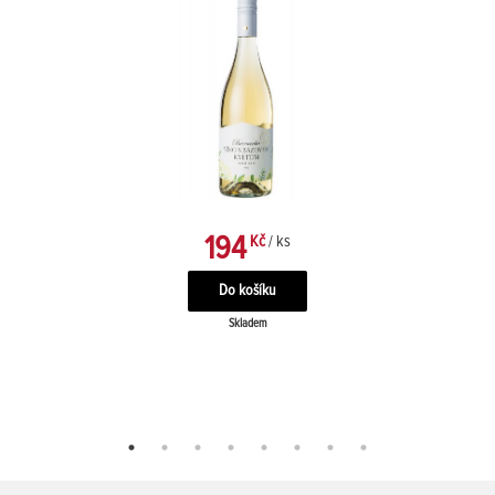
194
Kč
/ ks
Skladem