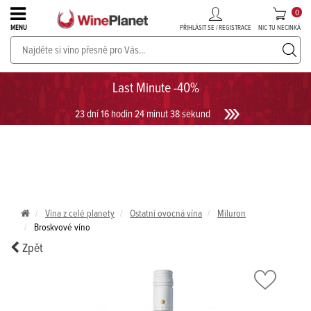
0
PŘIHLÁSIT SE / REGISTRACE
NIC TU NECINKÁ
MENU
PROSECCO v akci až do -30%!
UKÁZAT PROSECCO
Last Minute -40%
23 dní 16 hodin 24 minut 38 sekund
Vína z celé planety
Ostatní ovocná vína
Miluron
Broskvové víno
Zpět