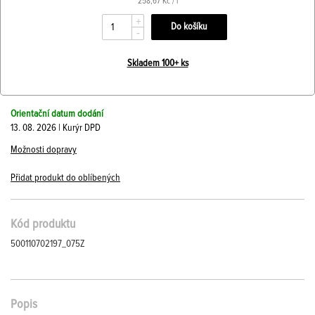
258,67 Kč / l
+
-
Skladem 100+ ks
Orientační datum dodání
13. 08. 2026 | Kurýr DPD
Možnosti dopravy
Přidat produkt do oblíbených
Kód produktu
500110702197_075Z
Popis