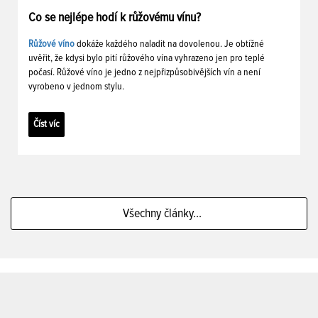
Co se nejlépe hodí k růžovému vínu?
Růžové víno
dokáže každého naladit na dovolenou. Je obtížné
uvěřit, že kdysi bylo pití růžového vína vyhrazeno jen pro teplé
počasí. Růžové víno je jedno z nejpřizpůsobivějších vín a není
vyrobeno v jednom stylu.
Číst víc
Všechny články...