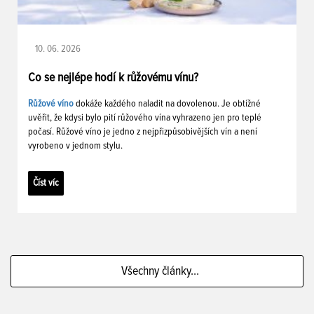
10. 06. 2026
Co se nejlépe hodí k růžovému vínu?
Růžové víno
dokáže každého naladit na dovolenou. Je obtížné
uvěřit, že kdysi bylo pití růžového vína vyhrazeno jen pro teplé
počasí. Růžové víno je jedno z nejpřizpůsobivějších vín a není
vyrobeno v jednom stylu.
Číst víc
Všechny články...