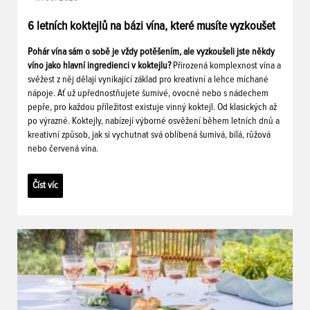
6 letních koktejlů na bázi vína, které musíte vyzkoušet
Pohár vína sám o sobě je vždy potěšením, ale vyzkoušeli jste někdy
víno jako hlavní ingredienci v koktejlu?
Přirozená komplexnost vína a
svěžest z něj dělají vynikající základ pro kreativní a lehce míchané
nápoje. Ať už upřednostňujete šumivé, ovocné nebo s nádechem
pepře, pro každou příležitost existuje vinný koktejl. Od klasických až
po výrazné. Koktejly, nabízejí výborné osvěžení během letních dnů a
kreativní způsob, jak si vychutnat svá oblíbená šumivá, bílá, růžová
nebo červená vína.
Číst víc