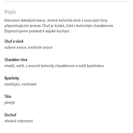
Popis
Intenzivní zlatožlutá barva. Jemně kořenitá vůně s ovocnými tóny
připomínajícími ananas. Chuť je kulatá, čistá s kořenitým charakterem.
Doporučujeme podávat k asijské kuchyni.
Chuť a vůně
sušené ovoce, exotické ovoce
Charakter vína
mladší, svěží, s ovocně kořenitý charakterem a svěží kyselinkou
Kyselinky
osvěžující, nevtíravé
Tělo
plnější
Dochuť
středně intenzivní