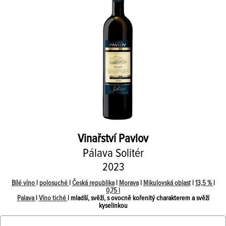
Vinařství Pavlov
Pálava Solitér
2023
Bílé víno
|
polosuché
|
Česká republika
|
Morava
|
Mikulovská oblast
|
13,5 %
|
0,75 l
Palava
|
Víno tiché
| mladší, svěží, s ovocně kořenitý charakterem a svěží
kyselinkou