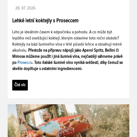
28. 07. 2026
Lehké letní koktejly s Proseccem
Léto je ideálním časem k odpočinku a pohodu. A co může být
lepšího než osvěžující koktejl, kterým oslavíme toto roční období?
Koktejly na bázi šumivého vína v létě působí lehce a obsahují méně
alkoholu.
Přestože na přípravu nápojů jako Aperol Spritz, Bellini či
Mimosa můžeme použít i jiná šumivá vína, nejčastěji sáhneme právě
po
Proseccu
. Toto italské šumivé víno vyniká svěžestí, díky čemuž se
skvěle doplňuje s ostatními ingrediencemi.
Číst víc