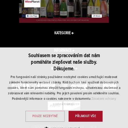
KATEGORIE
INFORMACE
Souhlasem se zpracováním dat nám
pomáháte zlepšovat naše služby.
Děkujeme.
WINEPLANET.CZ
Pro fungování naší stránky používáme nezbytné cookies umožňující realizovat
základní funkcionality webové stránky. Rádi bychom také využívali dobrovolných
cookies, které nám pomohou zlepšit fungování eshopu, uživatelskou zkušenost a
zobrazovat vám relevantní nabídky. Pro jejich povolení prosím odklikněte souhlas.
Podrobnější informace o cookies naleznete v dokumentu
Zásadami ochrany
osobních údajů.
POUZE NEZBYTNÉ
PŘIJMOUT VŠE
CORNER TRADE CZ s.r.o. · Copyright © 2026