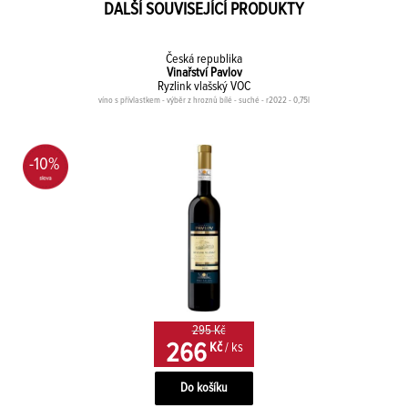
DALŠÍ SOUVISEJÍCÍ PRODUKTY
Česká republika
Vinařství Pavlov
Ryzlink vlašský VOC
víno s přívlastkem - výběr z hroznů bílé - suché - r2022 - 0,75l
-10%
295 Kč
266
Kč
/ ks