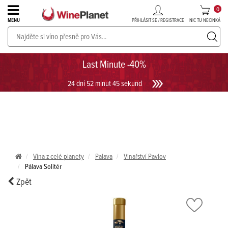
0
PŘIHLÁSIT SE / REGISTRACE
NIC TU NECINKÁ
MENU
PROSECCO v akci až do -30%!
UKÁZAT PROSECCO
Last Minute -40%
24 dní 52 minut 45 sekund
Vína z celé planety
Palava
Vinařství Pavlov
Pálava Solitér
Zpět