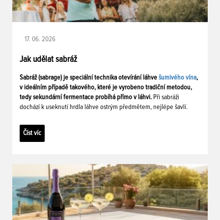
17. 06. 2026
Jak udělat sabráž
Sabráž (sabrage) je speciální technika otevírání láhve
šumivého vína
,
v ideálním případě takového, které je vyrobeno tradiční metodou,
tedy sekundární fermentace probíhá přímo v láhvi.
Při sabráži
dochází k useknutí hrdla láhve ostrým předmětem, nejlépe šavlí.
Číst víc