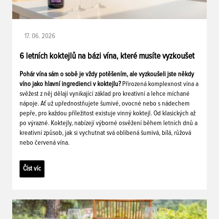
17. 06. 2026
6 letních koktejlů na bázi vína, které musíte vyzkoušet
Pohár vína sám o sobě je vždy potěšením, ale vyzkoušeli jste někdy
víno jako hlavní ingredienci v koktejlu?
Přirozená komplexnost vína a
svěžest z něj dělají vynikající základ pro kreativní a lehce míchané
nápoje. Ať už upřednostňujete šumivé, ovocné nebo s nádechem
pepře, pro každou příležitost existuje vinný koktejl. Od klasických až
po výrazné. Koktejly, nabízejí výborné osvěžení během letních dnů a
kreativní způsob, jak si vychutnat svá oblíbená šumivá, bílá, růžová
nebo červená vína.
Číst víc