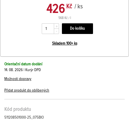
426
Kč
/ ks
568 Kč / l
+
-
Skladem 100+ ks
Orientační datum dodání
14. 08. 2026 | Kurýr DPD
Možnosti dopravy
Přidat produkt do oblíbených
Kód produktu
511208501000-25_075BIO