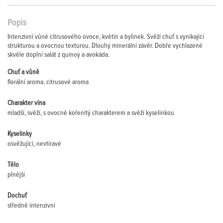
Popis
Intenzivní vůně citrusového ovoce, květin a bylinek. Svěží chuť s vynikající
strukturou a ovocnou texturou. Dlouhý minerální závěr. Dobře vychlazené
skvěle doplní salát z quinoy a avokáda.
Chuť a vůně
florální aroma, citrusové aroma
Charakter vína
mladší, svěží, s ovocně kořenitý charakterem a svěží kyselinkou
Kyselinky
osvěžující, nevtíravé
Tělo
plnější
Dochuť
středně intenzivní