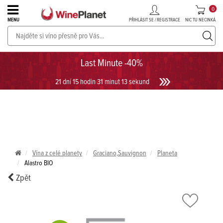
0
PŘIHLÁSIT SE / REGISTRACE
NIC TU NECINKÁ
MENU
PROSECCO v akci až do -30%!
UKÁZAT PROSECCO
Last Minute -40%
21 dní 15 hodin 31 minut 12 sekund
Vína z celé planety
Graciano,Sauvignon
Planeta
Alastro BIO
Zpět