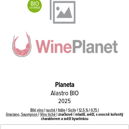
BIO
certifikát
Planeta
Alastro BIO
2025
Bílé víno
|
suché
|
Itálie
|
Sicily
|
12,5 %
|
0,75 l
Graciano, Sauvignon
|
Víno tiché
| značkové | mladší, svěží, s ovocně kořenitý
charakterem a svěží kyselinkou