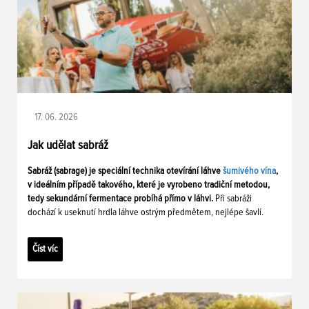
17. 06. 2026
Jak udělat sabráž
Sabráž (sabrage) je speciální technika otevírání láhve
šumivého vína
,
v ideálním případě takového, které je vyrobeno tradiční metodou,
tedy sekundární fermentace probíhá přímo v láhvi.
Při sabráži
dochází k useknutí hrdla láhve ostrým předmětem, nejlépe šavlí.
Číst víc