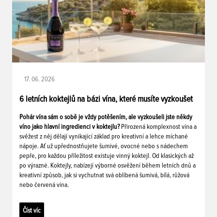
17. 06. 2026
6 letních koktejlů na bázi vína, které musíte vyzkoušet
Pohár vína sám o sobě je vždy potěšením, ale vyzkoušeli jste někdy
víno jako hlavní ingredienci v koktejlu?
Přirozená komplexnost vína a
svěžest z něj dělají vynikající základ pro kreativní a lehce míchané
nápoje. Ať už upřednostňujete šumivé, ovocné nebo s nádechem
pepře, pro každou příležitost existuje vinný koktejl. Od klasických až
po výrazné. Koktejly, nabízejí výborné osvěžení během letních dnů a
kreativní způsob, jak si vychutnat svá oblíbená šumivá, bílá, růžová
nebo červená vína.
Číst víc