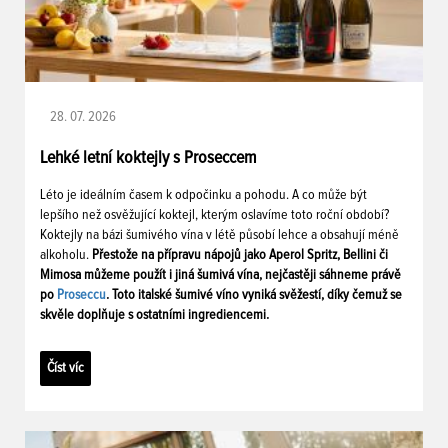
28. 07. 2026
Lehké letní koktejly s Proseccem
Léto je ideálním časem k odpočinku a pohodu. A co může být
lepšího než osvěžující koktejl, kterým oslavíme toto roční období?
Koktejly na bázi šumivého vína v létě působí lehce a obsahují méně
alkoholu.
Přestože na přípravu nápojů jako Aperol Spritz, Bellini či
Mimosa můžeme použít i jiná šumivá vína, nejčastěji sáhneme právě
po
Proseccu
. Toto italské šumivé víno vyniká svěžestí, díky čemuž se
skvěle doplňuje s ostatními ingrediencemi.
Číst víc