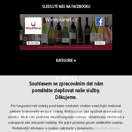
SLEDUJTE NÁS NA FACEBOOKU
KATEGORIE
INFORMACE
Souhlasem se zpracováním dat nám
pomáháte zlepšovat naše služby.
Děkujeme.
WINEPLANET.CZ
Pro fungování naší stránky používáme nezbytné cookies umožňující realizovat
základní funkcionality webové stránky. Rádi bychom také využívali dobrovolných
cookies, které nám pomohou zlepšit fungování eshopu, uživatelskou zkušenost a
zobrazovat vám relevantní nabídky. Pro jejich povolení prosím odklikněte souhlas.
Podrobnější informace o cookies naleznete v dokumentu
Zásadami ochrany