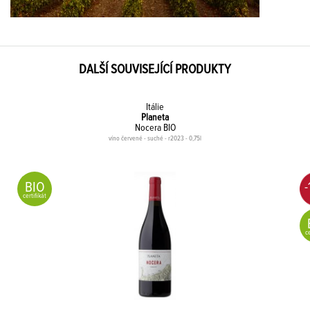
DALŠÍ SOUVISEJÍCÍ PRODUKTY
Itálie
Planeta
Nocera BIO
víno červené - suché - r2023 - 0,75l
BIO
-
certifikát
ce