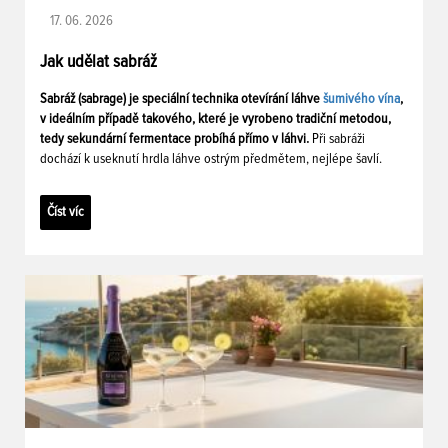
17. 06. 2026
Jak udělat sabráž
Sabráž (sabrage) je speciální technika otevírání láhve
šumivého vína
,
v ideálním případě takového, které je vyrobeno tradiční metodou,
tedy sekundární fermentace probíhá přímo v láhvi.
Při sabráži
dochází k useknutí hrdla láhve ostrým předmětem, nejlépe šavlí.
Číst víc