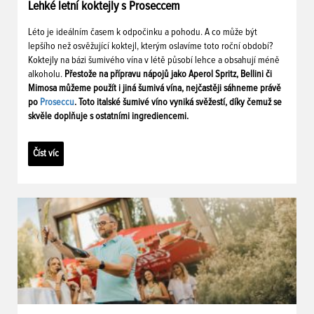
Lehké letní koktejly s Proseccem
Léto je ideálním časem k odpočinku a pohodu. A co může být
lepšího než osvěžující koktejl, kterým oslavíme toto roční období?
Koktejly na bázi šumivého vína v létě působí lehce a obsahují méně
alkoholu.
Přestože na přípravu nápojů jako Aperol Spritz, Bellini či
Mimosa můžeme použít i jiná šumivá vína, nejčastěji sáhneme právě
po
Proseccu
. Toto italské šumivé víno vyniká svěžestí, díky čemuž se
skvěle doplňuje s ostatními ingrediencemi.
Číst víc