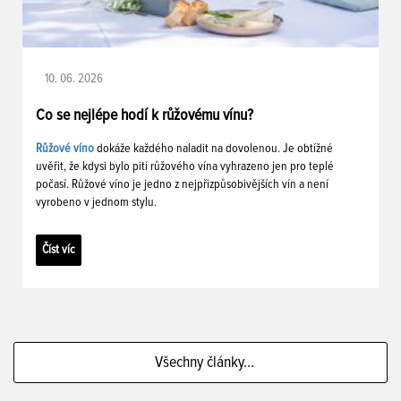
10. 06. 2026
Co se nejlépe hodí k růžovému vínu?
Růžové víno
dokáže každého naladit na dovolenou. Je obtížné
uvěřit, že kdysi bylo pití růžového vína vyhrazeno jen pro teplé
počasí. Růžové víno je jedno z nejpřizpůsobivějších vín a není
vyrobeno v jednom stylu.
Číst víc
Všechny články...