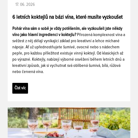
17. 06. 2026
6 letních koktejlů na bázi vína, které musíte vyzkoušet
Pohár vína sám o sobě je vždy potěšením, ale vyzkoušeli jste někdy
víno jako hlavní ingredienci v koktejlu?
Přirozená komplexnost vína a
svěžest z něj dělají vynikající základ pro kreativní a lehce míchané
nápoje. Ať už upřednostňujete šumivé, ovocné nebo s nádechem
pepře, pro každou příležitost existuje vinný koktejl. Od klasických až
po výrazné. Koktejly, nabízejí výborné osvěžení během letních dnů a
kreativní způsob, jak si vychutnat svá oblíbená šumivá, bílá, růžová
nebo červená vína.
Číst víc