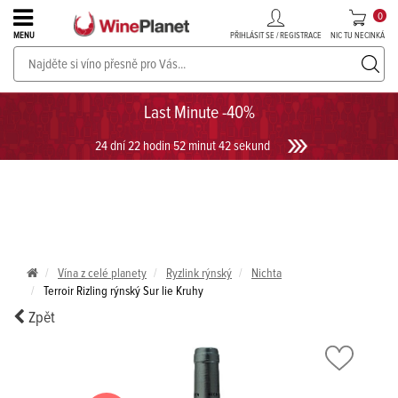
0
PŘIHLÁSIT SE / REGISTRACE
NIC TU NECINKÁ
MENU
PROSECCO v akci až do -30%!
UKÁZAT PROSECCO
Last Minute -40%
24 dní 22 hodin 52 minut 42 sekund
Vína z celé planety
Ryzlink rýnský
Nichta
Terroir Rizling rýnský Sur lie Kruhy
Zpět