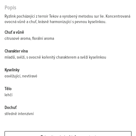
Popis
Ryzlink pocházející z terroir Tekov a vyrobený metodou sur lie. Koncentrovaná
ovocná vůně a chuť, krásně harmonizující s pevnou kyselinkou.
Chuť a vůně
citrusové aroma, florální aroma
Charakter vína
mladší, svěží, s ovocně kořenitý charakterem a svěží kyselinkou
Kyselinky
osvěžující, nevtíravé
Tělo
lehčí
Dochuť
středně intenzivní