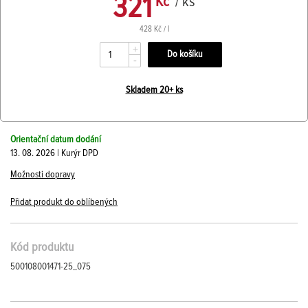
321
Kč
/ ks
428 Kč / l
+
-
Skladem 20+ ks
Orientační datum dodání
13. 08. 2026 | Kurýr DPD
Možnosti dopravy
Přidat produkt do oblíbených
Kód produktu
500108001471-25_075