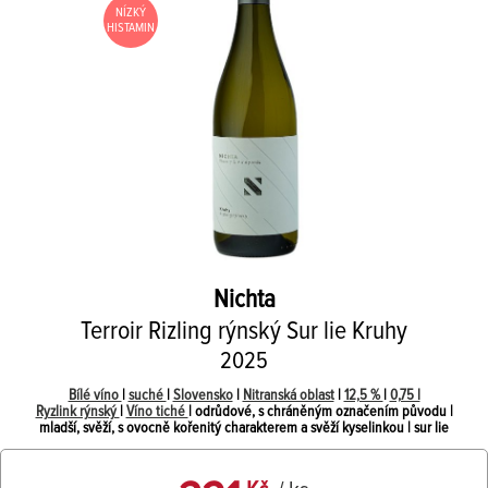
NÍZKÝ
HISTAMIN
Nichta
Terroir Rizling rýnský Sur lie Kruhy
2025
Bílé víno
|
suché
|
Slovensko
|
Nitranská oblast
|
12,5 %
|
0,75 l
Ryzlink rýnský
|
Víno tiché
| odrůdové, s chráněným označením původu |
mladší, svěží, s ovocně kořenitý charakterem a svěží kyselinkou | sur lie