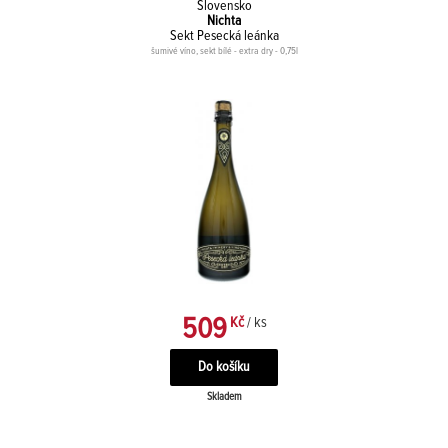
Slovensko
Nichta
Sekt Pesecká leánka
šumivé víno, sekt bílé - extra dry - 0,75l
509
Kč
/ ks
Skladem