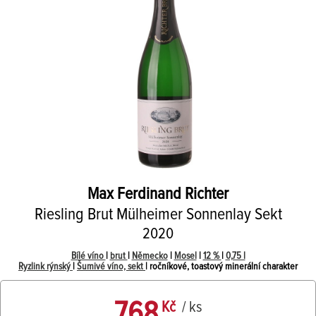
Max Ferdinand Richter
Riesling Brut Mülheimer Sonnenlay Sekt
2020
Bílé víno
|
brut
|
Německo
|
Mosel
|
12 %
|
0,75 l
Ryzlink rýnský
|
Šumivé víno, sekt
| ročníkové, toastový minerální charakter
768
Kč
/ ks