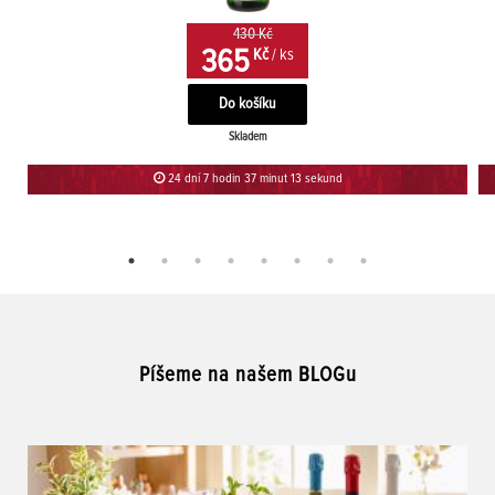
430 Kč
365
Kč
/ ks
Skladem
24 dní 7 hodin 37 minut 12 sekund
Píšeme na našem BLOGu