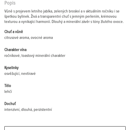
Popis
Vůně s projevem letního jablka, zelených broskví a v aktuálním ročníku i se
špetkou bylinek. Živá a transparentní chuť s jemným perlením, krémovou
texturou a vynikající harmonií. Dlouhý a minerální závěr s tóny žlutého ovoce.
Chuť a vůně
citrusové aroma, ovocné aroma
Charakter vína
ročníkové, toastový minerální charakter
Kyselinky
osvěžující, nevtíravé
Tělo
lehčí
Dochuť
intenzivní, dlouhá, perzistentní