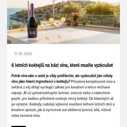
17. 06. 2026
6 letních koktejlů na bázi vína, které musíte vyzkoušet
Pohár vína sám o sobě je vždy potěšením, ale vyzkoušeli jste někdy
víno jako hlavní ingredienci v koktejlu?
Přirozená komplexnost vína a
svěžest z něj dělají vynikající základ pro kreativní a lehce míchané
nápoje. Ať už upřednostňujete šumivé, ovocné nebo s nádechem
pepře, pro každou příležitost existuje vinný koktejl. Od klasických až
po výrazné. Koktejly, nabízejí výborné osvěžení během letních dnů a
kreativní způsob, jak si vychutnat svá oblíbená šumivá, bílá, růžová
nebo červená vína.