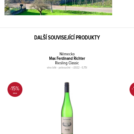
DALŠÍ SOUVISEJÍCÍ PRODUKTY
Německo
Max Ferdinand Richter
Riesling Classic
víno bílé - polosuché - r2022 - 0,75l
-15%
-