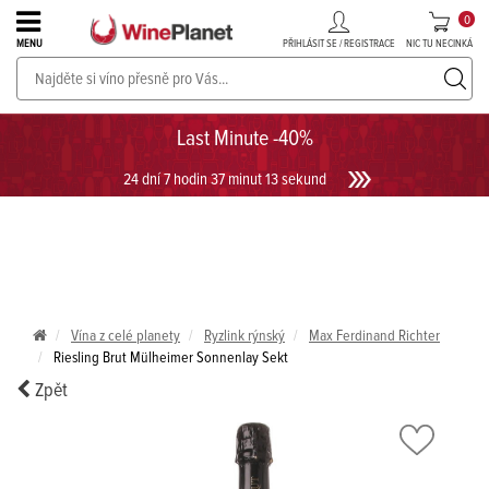
0
PŘIHLÁSIT SE / REGISTRACE
NIC TU NECINKÁ
MENU
PROSECCO v akci až do -30%!
UKÁZAT PROSECCO
Last Minute -40%
24 dní 7 hodin 37 minut 12 sekund
Vína z celé planety
Ryzlink rýnský
Max Ferdinand Richter
Riesling Brut Mülheimer Sonnenlay Sekt
Zpět