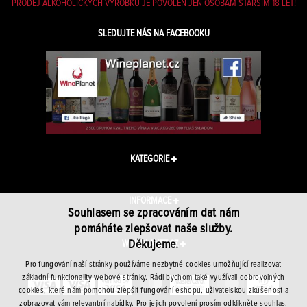
PRODEJ ALKOHOLICKÝCH VÝROBKŮ JE POVOLEN JEN OSOBÁM STARŠÍM 18 LET!
SLEDUJTE NÁS NA FACEBOOKU
KATEGORIE
INFORMACE
Souhlasem se zpracováním dat nám
pomáháte zlepšovat naše služby.
Děkujeme.
WINEPLANET.CZ
Pro fungování naší stránky používáme nezbytné cookies umožňující realizovat
základní funkcionality webové stránky. Rádi bychom také využívali dobrovolných
cookies, které nám pomohou zlepšit fungování eshopu, uživatelskou zkušenost a
zobrazovat vám relevantní nabídky. Pro jejich povolení prosím odklikněte souhlas.