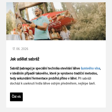
17. 06. 2026
Jak udělat sabráž
Sabráž (sabrage) je speciální technika otevírání láhve
šumivého vína
,
v ideálním případě takového, které je vyrobeno tradiční metodou,
tedy sekundární fermentace probíhá přímo v láhvi.
Při sabráži
dochází k useknutí hrdla láhve ostrým předmětem, nejlépe šavlí.
Číst víc