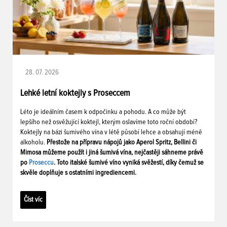
28. 07. 2026
Lehké letní koktejly s Proseccem
Léto je ideálním časem k odpočinku a pohodu. A co může být
lepšího než osvěžující koktejl, kterým oslavíme toto roční období?
Koktejly na bázi šumivého vína v létě působí lehce a obsahují méně
alkoholu.
Přestože na přípravu nápojů jako Aperol Spritz, Bellini či
Mimosa můžeme použít i jiná šumivá vína, nejčastěji sáhneme právě
po
Proseccu
. Toto italské šumivé víno vyniká svěžestí, díky čemuž se
skvěle doplňuje s ostatními ingrediencemi.
Číst víc