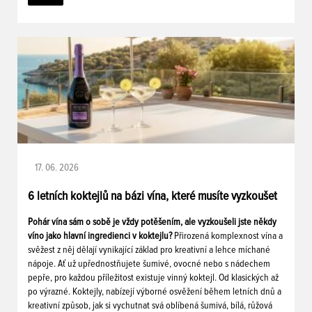
17. 06. 2026
6 letních koktejlů na bázi vína, které musíte vyzkoušet
Pohár vína sám o sobě je vždy potěšením, ale vyzkoušeli jste někdy
víno jako hlavní ingredienci v koktejlu?
Přirozená komplexnost vína a
svěžest z něj dělají vynikající základ pro kreativní a lehce míchané
nápoje. Ať už upřednostňujete šumivé, ovocné nebo s nádechem
pepře, pro každou příležitost existuje vinný koktejl. Od klasických až
po výrazné. Koktejly, nabízejí výborné osvěžení během letních dnů a
kreativní způsob, jak si vychutnat svá oblíbená šumivá, bílá, růžová