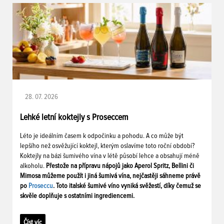
28. 07. 2026
Lehké letní koktejly s Proseccem
Léto je ideálním časem k odpočinku a pohodu. A co může být
lepšího než osvěžující koktejl, kterým oslavíme toto roční období?
Koktejly na bázi šumivého vína v létě působí lehce a obsahují méně
alkoholu.
Přestože na přípravu nápojů jako Aperol Spritz, Bellini či
Mimosa můžeme použít i jiná šumivá vína, nejčastěji sáhneme právě
po
Proseccu
. Toto italské šumivé víno vyniká svěžestí, díky čemuž se
skvěle doplňuje s ostatními ingrediencemi.
Číst víc