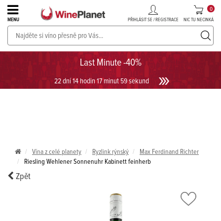
0
PŘIHLÁSIT SE / REGISTRACE
NIC TU NECINKÁ
MENU
PROSECCO v akci až do -30%!
UKÁZAT PROSECCO
Last Minute -40%
22 dní 14 hodin 17 minut 58 sekund
Vína z celé planety
Ryzlink rýnský
Max Ferdinand Richter
Riesling Wehlener Sonnenuhr Kabinett feinherb
Zpět