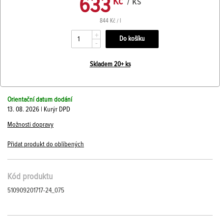
633
Kč
/ ks
844 Kč / l
+
-
Skladem 20+ ks
Orientační datum dodání
13. 08. 2026 | Kurýr DPD
Možnosti dopravy
Přidat produkt do oblíbených
Kód produktu
510909201717-24_075