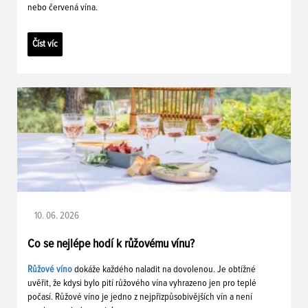
nebo červená vína.
Číst víc
10. 06. 2026
Co se nejlépe hodí k růžovému vínu?
Růžové víno
dokáže každého naladit na dovolenou. Je obtížné
uvěřit, že kdysi bylo pití růžového vína vyhrazeno jen pro teplé
počasí. Růžové víno je jedno z nejpřizpůsobivějších vín a není