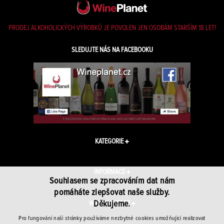
PRODEJ ALKOHOLICKÝCH VÝROBKŮ JE POVOLEN JEN OSOBÁM STARŠÍM 18 LET!
SLEDUJTE NÁS NA FACEBOOKU
KATEGORIE
INFORMACE
Souhlasem se zpracováním dat nám
pomáháte zlepšovat naše služby.
Děkujeme.
WINEPLANET.CZ
Pro fungování naší stránky používáme nezbytné cookies umožňující realizovat