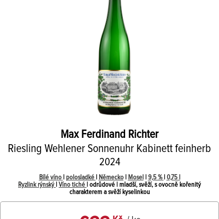
Max Ferdinand Richter
Riesling Wehlener Sonnenuhr Kabinett feinherb
2024
Bílé víno
|
polosladké
|
Německo
|
Mosel
|
9,5 %
|
0,75 l
Ryzlink rýnský
|
Víno tiché
| odrůdové | mladší, svěží, s ovocně kořenitý
charakterem a svěží kyselinkou