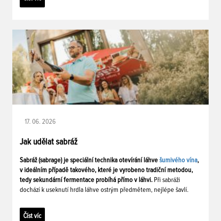
17. 06. 2026
Jak udělat sabráž
Sabráž (sabrage) je speciální technika otevírání láhve
šumivého vína
,
v ideálním případě takového, které je vyrobeno tradiční metodou,
tedy sekundární fermentace probíhá přímo v láhvi.
Při sabráži
dochází k useknutí hrdla láhve ostrým předmětem, nejlépe šavlí.
Číst víc