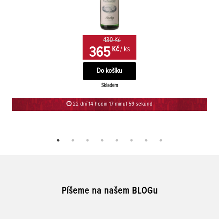
430 Kč
365
Kč
/ ks
Skladem
22 dní 14 hodin 17 minut 58 sekund
Píšeme na našem BLOGu