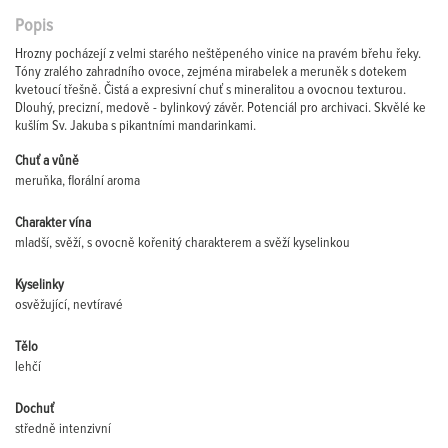
Popis
Hrozny pocházejí z velmi starého neštěpeného vinice na pravém břehu řeky.
Tóny zralého zahradního ovoce, zejména mirabelek a meruněk s dotekem
kvetoucí třešně. Čistá a expresivní chuť s mineralitou a ovocnou texturou.
Dlouhý, precizní, medově - bylinkový závěr. Potenciál pro archivaci. Skvělé ke
kušlím Sv. Jakuba s pikantními mandarinkami.
Chuť a vůně
meruňka, florální aroma
Charakter vína
mladší, svěží, s ovocně kořenitý charakterem a svěží kyselinkou
Kyselinky
osvěžující, nevtíravé
Tělo
lehčí
Dochuť
středně intenzivní