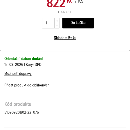
822
Kč
/ ks
1 096 Kč / l
+
-
Skladem 5+ ks
Orientační datum dodání
12. 08. 2026 | Kurýr DPD
Možnosti dopravy
Přidat produkt do oblíbených
Kód produktu
510909201912-22_075