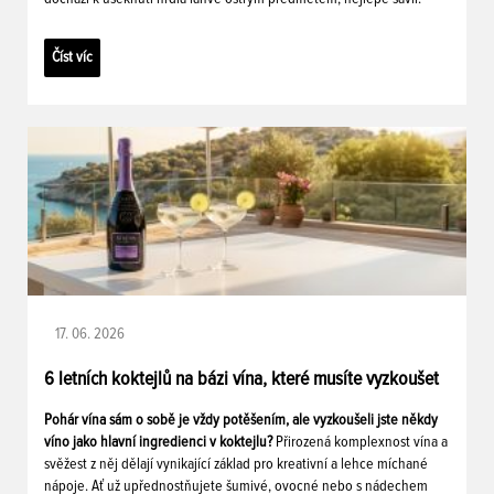
Číst víc
17. 06. 2026
6 letních koktejlů na bázi vína, které musíte vyzkoušet
Pohár vína sám o sobě je vždy potěšením, ale vyzkoušeli jste někdy
víno jako hlavní ingredienci v koktejlu?
Přirozená komplexnost vína a
svěžest z něj dělají vynikající základ pro kreativní a lehce míchané
nápoje. Ať už upřednostňujete šumivé, ovocné nebo s nádechem