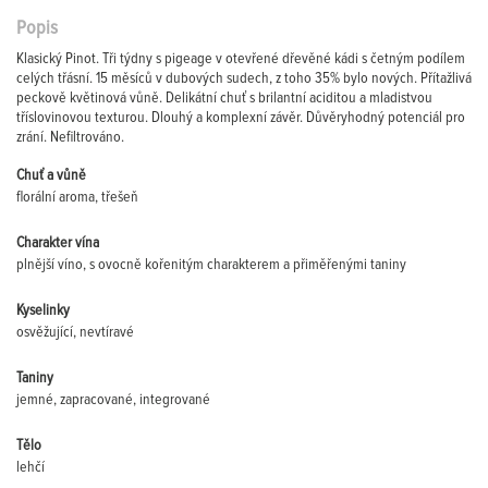
Popis
Klasický Pinot. Tři týdny s pigeage v otevřené dřevěné kádi s četným podílem
celých třásní. 15 měsíců v dubových sudech, z toho 35% bylo nových. Přítažlivá
peckově květinová vůně. Delikátní chuť s brilantní aciditou a mladistvou
tříslovinovou texturou. Dlouhý a komplexní závěr. Důvěryhodný potenciál pro
zrání. Nefiltrováno.
Chuť a vůně
florální aroma, třešeň
Charakter vína
plnější víno, s ovocně kořenitým charakterem a přiměřenými taniny
Kyselinky
osvěžující, nevtíravé
Taniny
jemné, zapracované, integrované
Tělo
lehčí