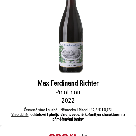
Max Ferdinand Richter
Pinot noir
2022
Červené víno
|
suché
|
Německo
|
Mosel
|
12,5 %
|
0,75 l
Víno tiché
| odrůdové | plnější víno, s ovocně kořenitým charakterem a
přiměřenými taniny