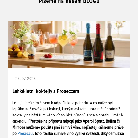
Píšeme na našem BLOGu
28. 07. 2026
Lehké letní koktejly s Proseccem
Léto je ideálním časem k odpočinku a pohodu. A co může být
lepšího než osvěžující koktejl, kterým oslavíme toto roční období?
Koktejly na bázi šumivého vína v létě působí lehce a obsahují méně
alkoholu.
Přestože na přípravu nápojů jako Aperol Spritz, Bellini či
Mimosa můžeme použít i jiná šumivá vína, nejčastěji sáhneme právě
po
Proseccu
. Toto italské šumivé víno vyniká svěžestí, díky čemuž se