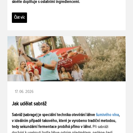
skvěle doplňuje s ostatními ingrediencemi.
Číst víc
17. 06. 2026
Jak udělat sabráž
Sabráž (sabrage) je speciální technika otevírání láhve
šumivého vína
,
v ideálním případě takového, které je vyrobeno tradiční metodou,
tedy sekundární fermentace probíhá přímo v láhvi.
Při sabráži
dochází k useknutí hrdla láhve ostrým předmětem, nejlépe šavlí.