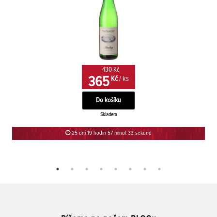
430 Kč
365
Kč
/ ks
Skladem
25 dní 19 hodin 57 minut 33 sekund