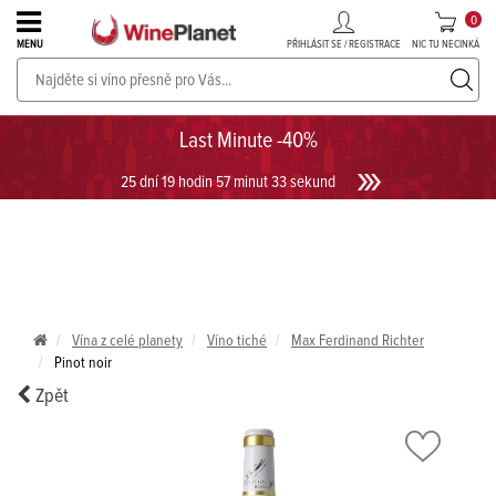
0
PŘIHLÁSIT SE / REGISTRACE
NIC TU NECINKÁ
MENU
PROSECCO v akci až do -30%!
UKÁZAT PROSECCO
Last Minute -40%
25 dní 19 hodin 57 minut 33 sekund
Vína z celé planety
Víno tiché
Max Ferdinand Richter
Pinot noir
Zpět