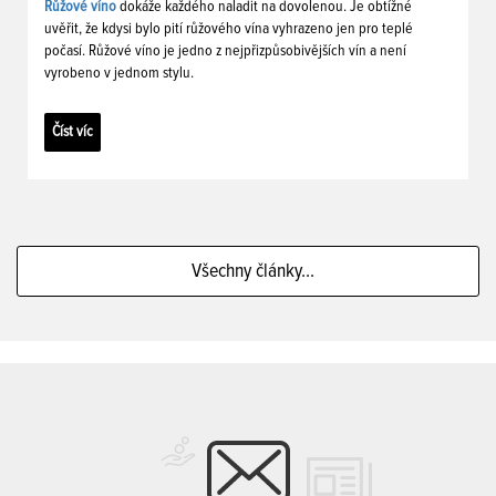
Růžové víno
dokáže každého naladit na dovolenou. Je obtížné
uvěřit, že kdysi bylo pití růžového vína vyhrazeno jen pro teplé
počasí. Růžové víno je jedno z nejpřizpůsobivějších vín a není
vyrobeno v jednom stylu.
Číst víc
Všechny články...