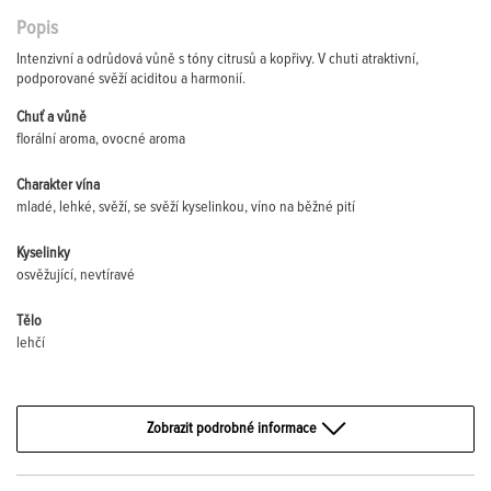
Popis
Intenzivní a odrůdová vůně s tóny citrusů a kopřivy. V chuti atraktivní,
podporované svěží aciditou a harmonií.
Chuť a vůně
florální aroma, ovocné aroma
Charakter vína
mladé, lehké, svěží, se svěží kyselinkou, víno na běžné pití
Kyselinky
osvěžující, nevtíravé
Tělo
lehčí
Zobrazit podrobné informace