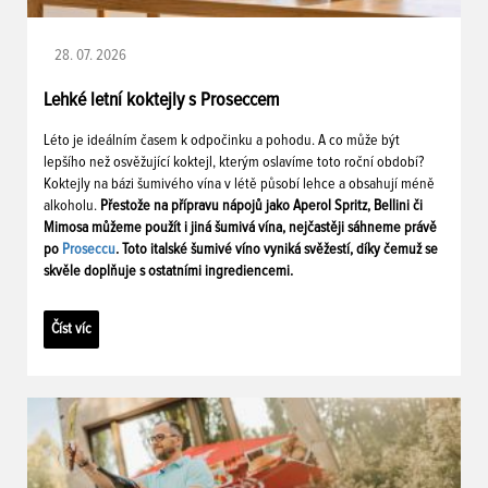
28. 07. 2026
Lehké letní koktejly s Proseccem
Léto je ideálním časem k odpočinku a pohodu. A co může být
lepšího než osvěžující koktejl, kterým oslavíme toto roční období?
Koktejly na bázi šumivého vína v létě působí lehce a obsahují méně
alkoholu.
Přestože na přípravu nápojů jako Aperol Spritz, Bellini či
Mimosa můžeme použít i jiná šumivá vína, nejčastěji sáhneme právě
po
Proseccu
. Toto italské šumivé víno vyniká svěžestí, díky čemuž se
skvěle doplňuje s ostatními ingrediencemi.
Číst víc