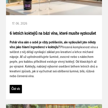
17. 06. 2026
6 letních koktejlů na bázi vína, které musíte vyzkoušet
Pohár vína sám o sobě je vždy potěšením, ale vyzkoušeli jste někdy
víno jako hlavní ingredienci v koktejlu?
Přirozená komplexnost vína a
svěžest z něj dělají vynikající základ pro kreativní a lehce míchané
nápoje. Ať už upřednostňujete šumivé, ovocné nebo s nádechem
pepře, pro každou příležitost existuje vinný koktejl. Od klasických až
po výrazné. Koktejly, nabízejí výborné osvěžení během letních dnů a
kreativní způsob, jak si vychutnat svá oblíbená šumivá, bílá, růžová
nebo červená vína.
Číst víc