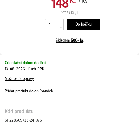
148
Kč
/ ks
197,33 Kč / l
+
-
Skladem 500+ ks
Orientační datum dodání
13. 08. 2026 | Kurýr DPD
Možnosti dopravy
Přidat produkt do oblíbených
Kód produktu
511228605723-24_075