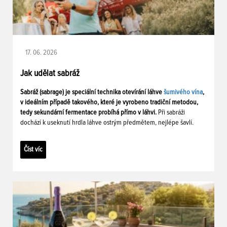
17. 06. 2026
Jak udělat sabráž
Sabráž (sabrage) je speciální technika otevírání láhve
šumivého vína
,
v ideálním případě takového, které je vyrobeno tradiční metodou,
tedy sekundární fermentace probíhá přímo v láhvi.
Při sabráži
dochází k useknutí hrdla láhve ostrým předmětem, nejlépe šavlí.
Číst víc