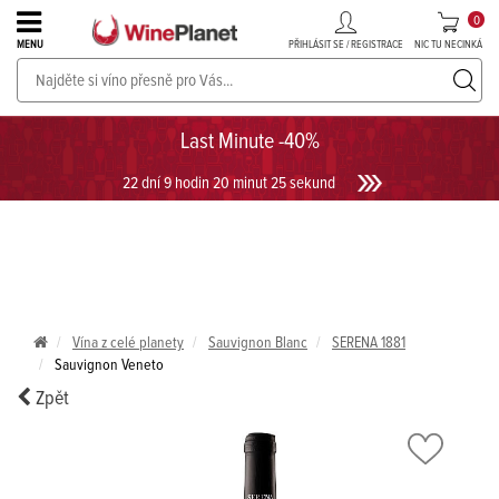
0
PŘIHLÁSIT SE / REGISTRACE
NIC TU NECINKÁ
MENU
PROSECCO v akci až do -30%!
UKÁZAT PROSECCO
Last Minute -40%
22 dní 9 hodin 20 minut 25 sekund
Vína z celé planety
Sauvignon Blanc
SERENA 1881
Sauvignon Veneto
Zpět