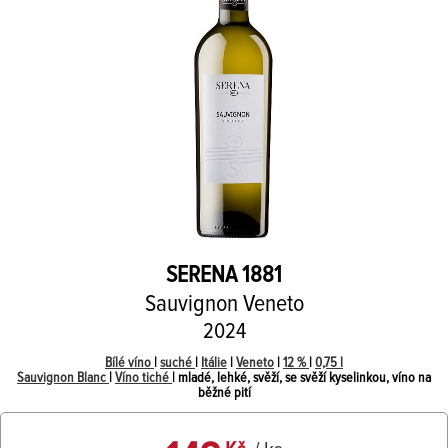
SERENA 1881
Sauvignon Veneto
2024
Bílé víno
|
suché
|
Itálie
|
Veneto
|
12 %
|
0,75 l
Sauvignon Blanc
|
Víno tiché
| mladé, lehké, svěží, se svěží kyselinkou, víno na
běžné pití