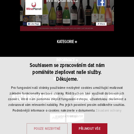
KATEGORIE
INFORMACE
Souhlasem se zpracováním dat nám
pomáháte zlepšovat naše služby.
Děkujeme.
WINEPLANET.CZ
Pro fungování naší stránky používáme nezbytné cookies umožňující realizovat
základní funkcionality webové stránky. Rádi bychom také využívali dobrovolných
cookies, které nám pomohou zlepšit fungování eshopu, uživatelskou zkušenost a
zobrazovat vám relevantní nabídky. Pro jejich povolení prosím odklikněte souhlas.
Podrobnější informace o cookies naleznete v dokumentu
Zásadami ochrany
osobních údajů.
POUZE NEZBYTNÉ
PŘIJMOUT VŠE