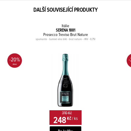
DALŠÍ SOUVISEJÍCÍ PRODUKTY
Itálie
SERENA 1881
Prosecco Treviso Brut Nature
spumante - šumivé víno bílé - brut nature - rNV - 0,75l
-20%
310 Kč
248
Kč
/ ks