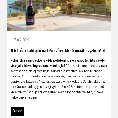
17. 06. 2026
6 letních koktejlů na bázi vína, které musíte vyzkoušet
Pohár vína sám o sobě je vždy potěšením, ale vyzkoušeli jste někdy
víno jako hlavní ingredienci v koktejlu?
Přirozená komplexnost vína a
svěžest z něj dělají vynikající základ pro kreativní a lehce míchané
nápoje. Ať už upřednostňujete šumivé, ovocné nebo s nádechem
pepře, pro každou příležitost existuje vinný koktejl. Od klasických až
po výrazné. Koktejly, nabízejí výborné osvěžení během letních dnů a
kreativní způsob, jak si vychutnat svá oblíbená šumivá, bílá, růžová
nebo červená vína.
Číst víc