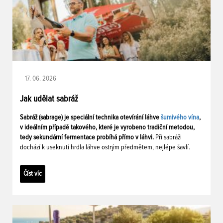
17. 06. 2026
Jak udělat sabráž
Sabráž (sabrage) je speciální technika otevírání láhve
šumivého vína
,
v ideálním případě takového, které je vyrobeno tradiční metodou,
tedy sekundární fermentace probíhá přímo v láhvi.
Při sabráži
dochází k useknutí hrdla láhve ostrým předmětem, nejlépe šavlí.
Číst víc