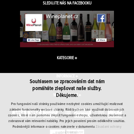
SLEDUJTE NÁS NA FACEBOOKU
KATEGORIE
INFORMACE
Souhlasem se zpracováním dat nám
pomáháte zlepšovat naše služby.
Děkujeme.
WINEPLANET.CZ
Pro fungování naší stránky používáme nezbytné cookies umožňující realizovat
základní funkcionality webové stránky. Rádi bychom také využívali dobrovolných
cookies, které nám pomohou zlepšit fungování eshopu, uživatelskou zkušenost a
zobrazovat vám relevantní nabídky. Pro jejich povolení prosím odklikněte souhlas.
Podrobnější informace o cookies naleznete v dokumentu
Zásadami ochrany
osobních údajů.