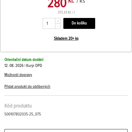
280
Kč
/ ks
373,33 Kč / l
+
-
Skladem 20+ ks
Orientační datum dodání
12. 08. 2026 | Kurýr DPD
Možnosti dopravy
Přidat produkt do oblíbených
Kód produktu
500107802035-25_075