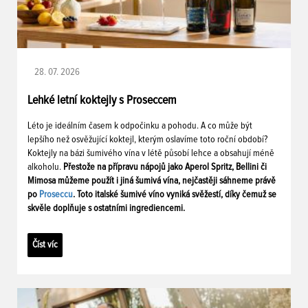
28. 07. 2026
Lehké letní koktejly s Proseccem
Léto je ideálním časem k odpočinku a pohodu. A co může být
lepšího než osvěžující koktejl, kterým oslavíme toto roční období?
Koktejly na bázi šumivého vína v létě působí lehce a obsahují méně
alkoholu.
Přestože na přípravu nápojů jako Aperol Spritz, Bellini či
Mimosa můžeme použít i jiná šumivá vína, nejčastěji sáhneme právě
po
Proseccu
. Toto italské šumivé víno vyniká svěžestí, díky čemuž se
skvěle doplňuje s ostatními ingrediencemi.
Číst víc