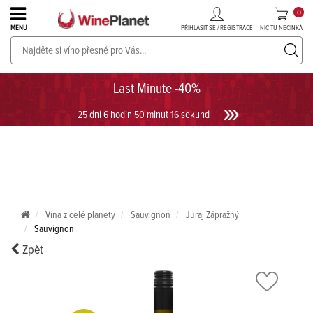
0
PŘIHLÁSIT SE / REGISTRACE
NIC TU NECINKÁ
MENU
PROSECCO v akci až do -30%!
UKÁZAT PROSECCO
Last Minute -40%
25 dní 6 hodin 50 minut 16 sekund
Vína z celé planety
Sauvignon
Juraj Zápražný
Sauvignon
Zpět