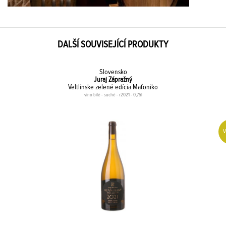
DALŠÍ SOUVISEJÍCÍ PRODUKTY
Slovensko
Juraj Zápražný
Veltlínske zelené edícia Maťoniko
víno bílé - suché - r2021 - 0,75l