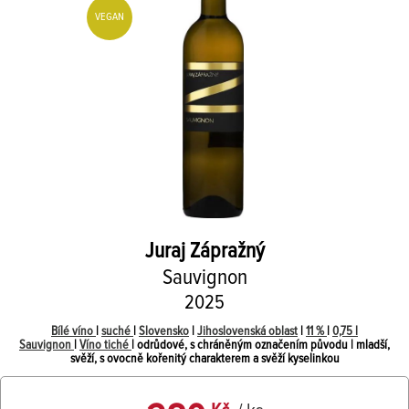
VEGAN
Juraj Zápražný
Sauvignon
2025
Bílé víno
|
suché
|
Slovensko
|
Jihoslovenská oblast
|
11 %
|
0,75 l
Sauvignon
|
Víno tiché
| odrůdové, s chráněným označením původu | mladší,
svěží, s ovocně kořenitý charakterem a svěží kyselinkou