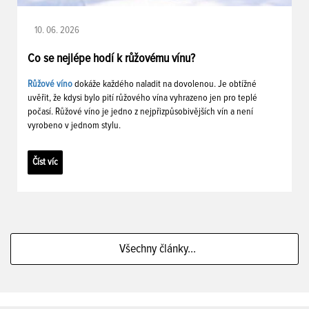
10. 06. 2026
Co se nejlépe hodí k růžovému vínu?
Růžové víno
dokáže každého naladit na dovolenou. Je obtížné
uvěřit, že kdysi bylo pití růžového vína vyhrazeno jen pro teplé
počasí. Růžové víno je jedno z nejpřizpůsobivějších vín a není
vyrobeno v jednom stylu.
Číst víc
Všechny články...