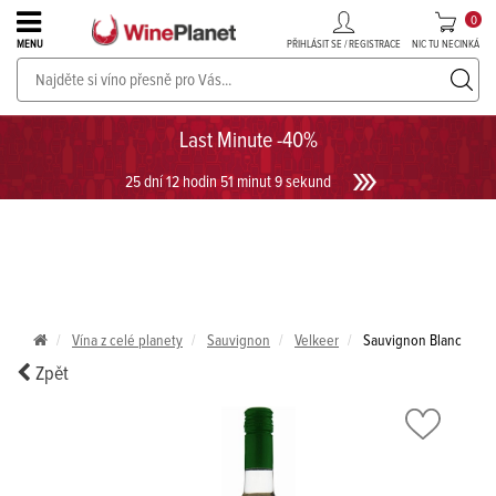
0
PŘIHLÁSIT SE / REGISTRACE
NIC TU NECINKÁ
MENU
PROSECCO v akci až do -30%!
UKÁZAT PROSECCO
Last Minute -40%
25 dní 12 hodin 51 minut 9 sekund
Vína z celé planety
Sauvignon
Velkeer
Sauvignon Blanc
Zpět