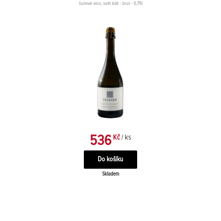
šumivé víno, sekt bílé - brut - 0,75l
536
Kč
/ ks
Skladem