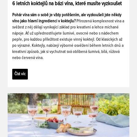
6 letních koktejlů na bázi vína, které musíte vyzkoušet
Pohár vína sám o sobě je vždy potěšením, ale vyzkoušeli jste někdy
víno jako hlavní ingredienci v koktejlu?
Přirozená komplexnost vína a
svěžest z něj dělají vynikající základ pro kreativní a lehce míchané
nápoje. Ať už upřednostňujete šumivé, ovocné nebo s nádechem
pepře, pro každou příležitost existuje vinný koktejl. Od klasických až
po výrazné. Koktejly, nabízejí výborné osvěžení během letních dnů a
kreativní způsob, jak si vychutnat svá oblíbená šumivá, bílá, růžová
nebo červená vína.
Číst víc