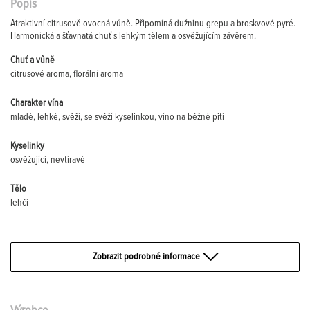
Popis
Atraktivní citrusově ovocná vůně. Připomíná dužninu grepu a broskvové pyré.
Harmonická a šťavnatá chuť s lehkým tělem a osvěžujícím závěrem.
Chuť a vůně
citrusové aroma, florální aroma
Charakter vína
mladé, lehké, svěží, se svěží kyselinkou, víno na běžné pití
Kyselinky
osvěžující, nevtíravé
Tělo
lehčí
Zobrazit podrobné informace