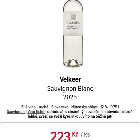
Velkeer
Sauvignon Blanc
2025
Bílé víno
|
suché
|
Slovensko
|
Nitranská oblast
|
12 %
|
0,75 l
Sauvignon
|
Víno tiché
| odrůdové, s chráněným označením původu | mladé,
lehké, svěží, se svěží kyselinkou, víno na běžné pití
223
Kč
/ ks