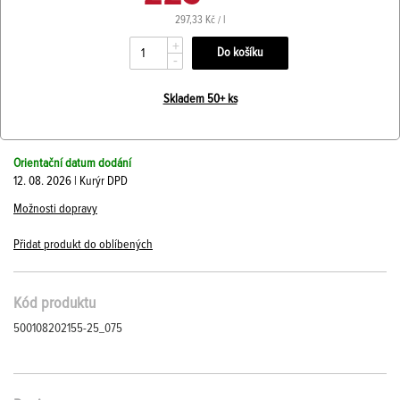
297,33 Kč / l
+
-
Skladem 50+ ks
Orientační datum dodání
12. 08. 2026 | Kurýr DPD
Možnosti dopravy
Přidat produkt do oblíbených
Kód produktu
500108202155-25_075