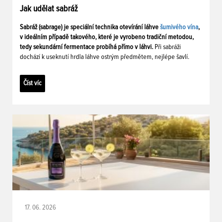
Jak udělat sabráž
Sabráž (sabrage) je speciální technika otevírání láhve
šumivého vína
,
v ideálním případě takového, které je vyrobeno tradiční metodou,
tedy sekundární fermentace probíhá přímo v láhvi.
Při sabráži
dochází k useknutí hrdla láhve ostrým předmětem, nejlépe šavlí.
Číst víc
17. 06. 2026