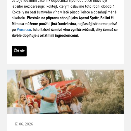
Léto je ideálním časem k odpočinku a pohodu. A co může být
lepšího než osvěžující koktejl, kterým oslavíme toto roční období?
Koktejly na bázi šumivého vína v létě působí lehce a obsahují méně
alkoholu.
Přestože na přípravu nápojů jako Aperol Spritz, Bellini či
Mimosa můžeme použít i jiná šumivá vína, nejčastěji sáhneme právě
po
Proseccu
. Toto italské šumivé víno vyniká svěžestí, díky čemuž se
skvěle doplňuje s ostatními ingrediencemi.
Číst víc
17. 06. 2026