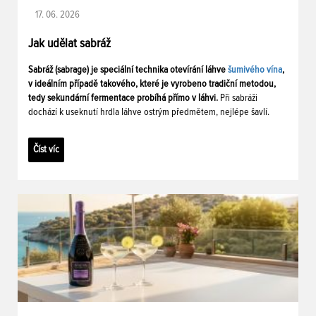
17. 06. 2026
Jak udělat sabráž
Sabráž (sabrage) je speciální technika otevírání láhve
šumivého vína
,
v ideálním případě takového, které je vyrobeno tradiční metodou,
tedy sekundární fermentace probíhá přímo v láhvi.
Při sabráži
dochází k useknutí hrdla láhve ostrým předmětem, nejlépe šavlí.
Číst víc