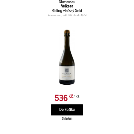
Slovensko
Velkeer
Rizling vlašský Sekt
šumivé víno, sekt bílé - brut - 0,75l
536
Kč
/ ks
Skladem