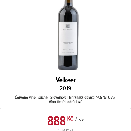
Velkeer
2019
Červené víno
|
suché
|
Slovensko
|
Nitranská oblast
|
14,5 %
|
0,75 l
Víno tiché
| odrůdové
888
Kč
/ ks
1 184 Kč / l