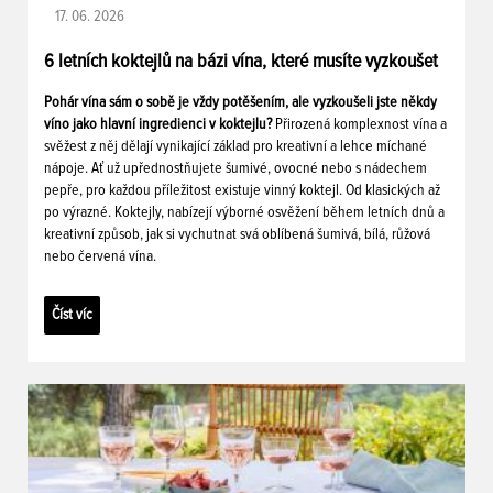
17. 06. 2026
6 letních koktejlů na bázi vína, které musíte vyzkoušet
Pohár vína sám o sobě je vždy potěšením, ale vyzkoušeli jste někdy
víno jako hlavní ingredienci v koktejlu?
Přirozená komplexnost vína a
svěžest z něj dělají vynikající základ pro kreativní a lehce míchané
nápoje. Ať už upřednostňujete šumivé, ovocné nebo s nádechem
pepře, pro každou příležitost existuje vinný koktejl. Od klasických až
po výrazné. Koktejly, nabízejí výborné osvěžení během letních dnů a
kreativní způsob, jak si vychutnat svá oblíbená šumivá, bílá, růžová
nebo červená vína.
Číst víc