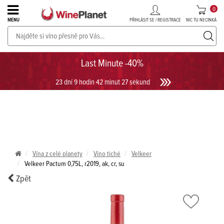
0
PŘIHLÁSIT SE / REGISTRACE
NIC TU NECINKÁ
MENU
PROSECCO v akci až do -30%!
UKÁZAT PROSECCO
Last Minute -40%
23 dní 9 hodin 42 minut 27 sekund
Vína z celé planety
Víno tiché
Velkeer
Velkeer Pactum 0,75L, r2019, ak, cr, su
Zpět