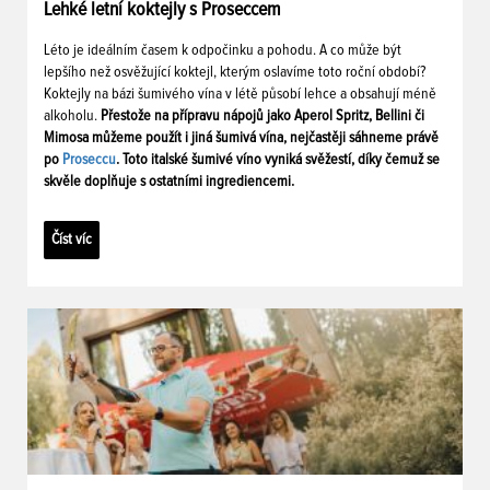
Lehké letní koktejly s Proseccem
Léto je ideálním časem k odpočinku a pohodu. A co může být
lepšího než osvěžující koktejl, kterým oslavíme toto roční období?
Koktejly na bázi šumivého vína v létě působí lehce a obsahují méně
alkoholu.
Přestože na přípravu nápojů jako Aperol Spritz, Bellini či
Mimosa můžeme použít i jiná šumivá vína, nejčastěji sáhneme právě
po
Proseccu
. Toto italské šumivé víno vyniká svěžestí, díky čemuž se
skvěle doplňuje s ostatními ingrediencemi.
Číst víc