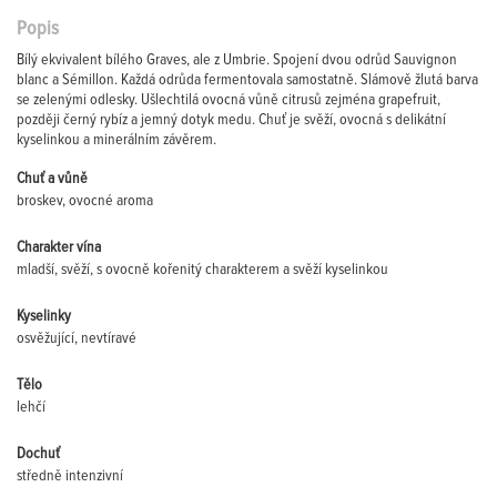
Popis
Bílý ekvivalent bílého Graves, ale z Umbrie. Spojení dvou odrůd Sauvignon
blanc a Sémillon. Každá odrůda fermentovala samostatně. Slámově žlutá barva
se zelenými odlesky. Ušlechtilá ovocná vůně citrusů zejména grapefruit,
později černý rybíz a jemný dotyk medu. Chuť je svěží, ovocná s delikátní
kyselinkou a minerálním závěrem.
Chuť a vůně
broskev, ovocné aroma
Charakter vína
mladší, svěží, s ovocně kořenitý charakterem a svěží kyselinkou
Kyselinky
osvěžující, nevtíravé
Tělo
lehčí
Dochuť
středně intenzivní