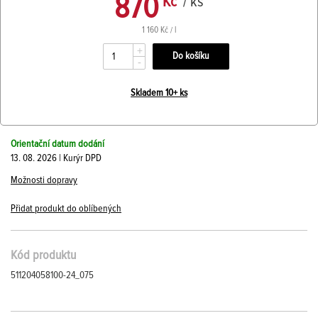
870
Kč
/ ks
1 160 Kč / l
+
-
Skladem 10+ ks
Orientační datum dodání
13. 08. 2026 | Kurýr DPD
Možnosti dopravy
Přidat produkt do oblíbených
Kód produktu
511204058100-24_075