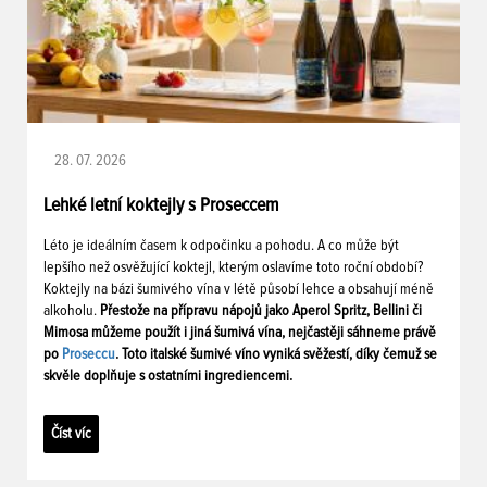
28. 07. 2026
Lehké letní koktejly s Proseccem
Léto je ideálním časem k odpočinku a pohodu. A co může být
lepšího než osvěžující koktejl, kterým oslavíme toto roční období?
Koktejly na bázi šumivého vína v létě působí lehce a obsahují méně
alkoholu.
Přestože na přípravu nápojů jako Aperol Spritz, Bellini či
Mimosa můžeme použít i jiná šumivá vína, nejčastěji sáhneme právě
po
Proseccu
. Toto italské šumivé víno vyniká svěžestí, díky čemuž se
skvěle doplňuje s ostatními ingrediencemi.
Číst víc