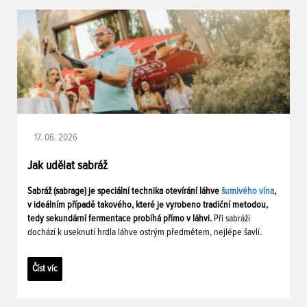
17. 06. 2026
Jak udělat sabráž
Sabráž (sabrage) je speciální technika otevírání láhve
šumivého vína
,
v ideálním případě takového, které je vyrobeno tradiční metodou,
tedy sekundární fermentace probíhá přímo v láhvi.
Při sabráži
dochází k useknutí hrdla láhve ostrým předmětem, nejlépe šavlí.
Číst víc