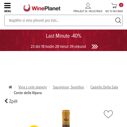
0
PŘIHLÁSIT SE / REGISTRACE
NIC TU NECINKÁ
MENU
PROSECCO v akci až do -30%!
UKÁZAT PROSECCO
Last Minute -40%
23 dní 18 hodin 28 minut 39 sekund
Vína z celé planety
Sauvignon, Semillon
Castello Della Sala
Conte della Vipera
Zpět