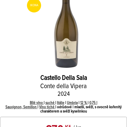
IKONA
Castello Della Sala
Conte della Vipera
2024
Bílé víno
|
suché
|
Itálie
|
Umbria
|
12 %
|
0,75 l
Sauvignon, Semillon
|
Víno tiché
| odrůdové | mladší, svěží, s ovocně kořenitý
charakterem a svěží kyselinkou