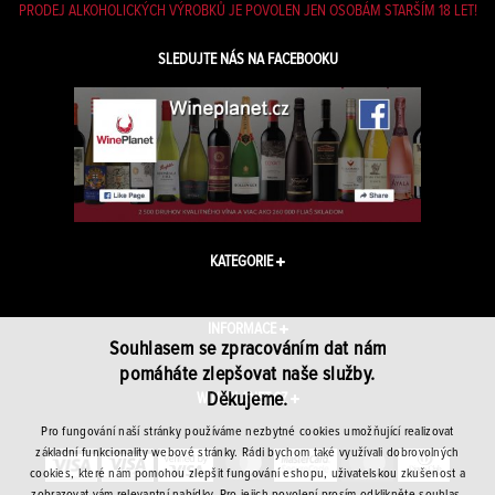
PRODEJ ALKOHOLICKÝCH VÝROBKŮ JE POVOLEN JEN OSOBÁM STARŠÍM 18 LET!
SLEDUJTE NÁS NA FACEBOOKU
KATEGORIE
INFORMACE
Souhlasem se zpracováním dat nám
pomáháte zlepšovat naše služby.
Děkujeme.
WINEPLANET.CZ
Pro fungování naší stránky používáme nezbytné cookies umožňující realizovat
základní funkcionality webové stránky. Rádi bychom také využívali dobrovolných
cookies, které nám pomohou zlepšit fungování eshopu, uživatelskou zkušenost a