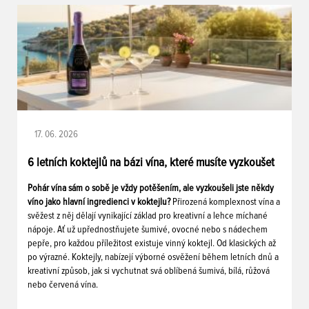
17. 06. 2026
6 letních koktejlů na bázi vína, které musíte vyzkoušet
Pohár vína sám o sobě je vždy potěšením, ale vyzkoušeli jste někdy
víno jako hlavní ingredienci v koktejlu?
Přirozená komplexnost vína a
svěžest z něj dělají vynikající základ pro kreativní a lehce míchané
nápoje. Ať už upřednostňujete šumivé, ovocné nebo s nádechem
pepře, pro každou příležitost existuje vinný koktejl. Od klasických až
po výrazné. Koktejly, nabízejí výborné osvěžení během letních dnů a
kreativní způsob, jak si vychutnat svá oblíbená šumivá, bílá, růžová
nebo červená vína.