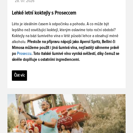
28. 07. 2026
Lehké letní koktejly s Proseccem
Léto je ideálním časem k odpočinku a pohodu. A co může být
lepšího než osvěžující koktejl, kterým oslavíme toto roční období?
Koktejly na bázi šumivého vína v létě působí lehce a obsahují méně
alkoholu.
Přestože na přípravu nápojů jako Aperol Spritz, Bellini či
Mimosa můžeme použít i jiná šumivá vína, nejčastěji sáhneme právě
po
Proseccu
. Toto italské šumivé víno vyniká svěžestí, díky čemuž se
skvěle doplňuje s ostatními ingrediencemi.
Číst víc