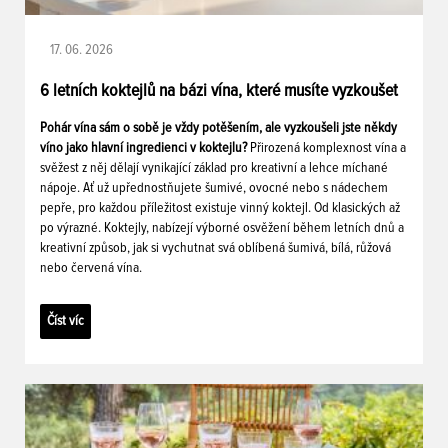
17. 06. 2026
6 letních koktejlů na bázi vína, které musíte vyzkoušet
Pohár vína sám o sobě je vždy potěšením, ale vyzkoušeli jste někdy
víno jako hlavní ingredienci v koktejlu?
Přirozená komplexnost vína a
svěžest z něj dělají vynikající základ pro kreativní a lehce míchané
nápoje. Ať už upřednostňujete šumivé, ovocné nebo s nádechem
pepře, pro každou příležitost existuje vinný koktejl. Od klasických až
po výrazné. Koktejly, nabízejí výborné osvěžení během letních dnů a
kreativní způsob, jak si vychutnat svá oblíbená šumivá, bílá, růžová
nebo červená vína.
Číst víc