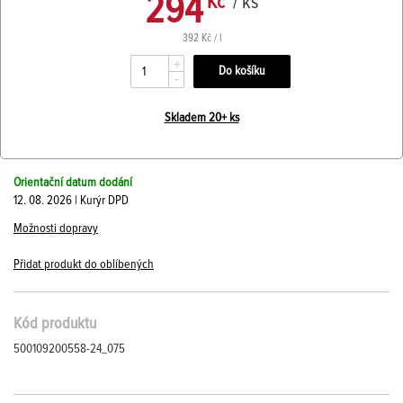
294
Kč
/ ks
392 Kč / l
+
-
Skladem 20+ ks
Orientační datum dodání
12. 08. 2026 | Kurýr DPD
Možnosti dopravy
Přidat produkt do oblíbených
Kód produktu
500109200558-24_075