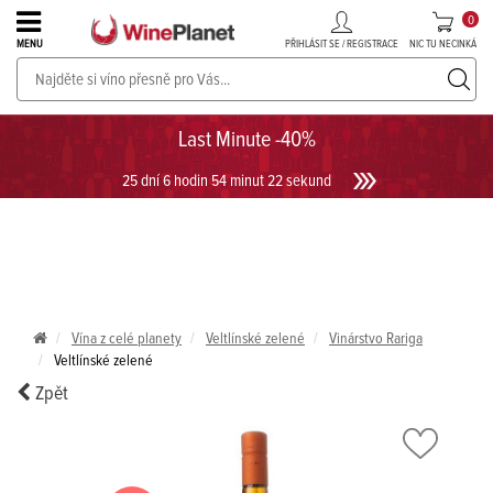
0
PŘIHLÁSIT SE / REGISTRACE
NIC TU NECINKÁ
MENU
PROSECCO v akci až do -30%!
UKÁZAT PROSECCO
Last Minute -40%
25 dní 6 hodin 54 minut 22 sekund
Vína z celé planety
Veltlínské zelené
Vinárstvo Rariga
Veltlínské zelené
Zpět