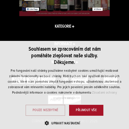
KATEGORIE
INFORMACE
Souhlasem se zpracováním dat nám
pomáháte zlepšovat naše služby.
Děkujeme.
WINEPLANET.CZ
Pro fungování naší stránky používáme nezbytné cookies umožňující realizovat
základní funkcionality webové stránky. Rádi bychom také využívali dobrovolných
cookies, které nám pomohou zlepšit fungování eshopu, uživatelskou zkušenost a
zobrazovat vám relevantní nabídky. Pro jejich povolení prosím odklikněte souhlas.
Podrobnější informace o cookies naleznete v dokumentu
Zásadami ochrany
osobních údajů.
POUZE NEZBYTNÉ
PŘIJMOUT VŠE
CORNER TRADE CZ s.r.o. · Copyright © 2026
UPRAVIT NASTAVENÍ