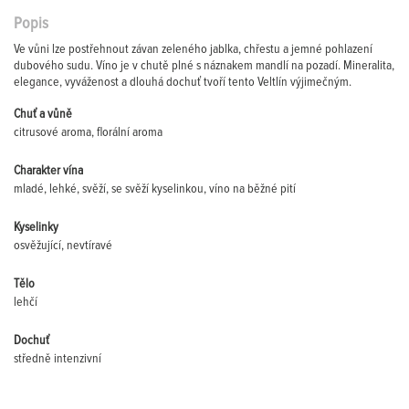
Popis
Ve vůni lze postřehnout závan zeleného jablka, chřestu a jemné pohlazení
dubového sudu. Víno je v chutě plné s náznakem mandlí na pozadí. Mineralita,
elegance, vyváženost a dlouhá dochuť tvoří tento Veltlín výjimečným.
Chuť a vůně
citrusové aroma, florální aroma
Charakter vína
mladé, lehké, svěží, se svěží kyselinkou, víno na běžné pití
Kyselinky
osvěžující, nevtíravé
Tělo
lehčí
Dochuť
středně intenzivní