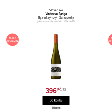
Slovensko
Vinárstvo Rariga
Ryzlink rýnský - Šarkaperky
jakostní víno bílé - suché - r2024 - 0,75l
NÍZKÝ
HISTAMIN
HI
396
Kč
/ ks
Skladem