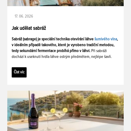
17. 06. 2026
Jak udělat sabráž
Sabráž (sabrage) je speciální technika otevírání láhve
šumivého vína
,
v ideálním případě takového, které je vyrobeno tradiční metodou,
tedy sekundární fermentace probíhá přímo v láhvi.
Při sabráži
dochází k useknutí hrdla láhve ostrým předmětem, nejlépe šavlí.
Číst víc