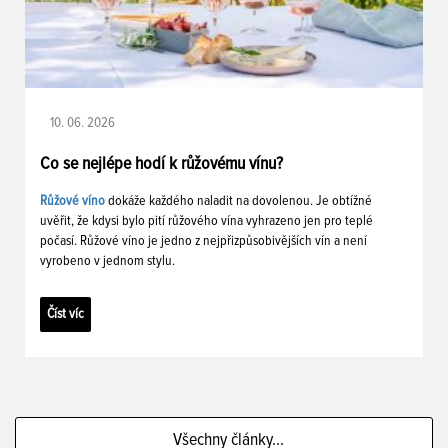
10. 06. 2026
Co se nejlépe hodí k růžovému vínu?
Růžové víno
dokáže každého naladit na dovolenou. Je obtížné
uvěřit, že kdysi bylo pití růžového vína vyhrazeno jen pro teplé
počasí. Růžové víno je jedno z nejpřizpůsobivějších vín a není
vyrobeno v jednom stylu.
Číst víc
Všechny články...