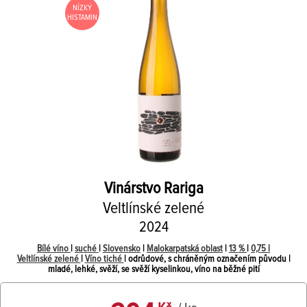
NÍZKÝ
HISTAMIN
Vinárstvo Rariga
Veltlínské zelené
2024
Bílé víno
|
suché
|
Slovensko
|
Malokarpatská oblast
|
13 %
|
0,75 l
Veltlínské zelené
|
Víno tiché
| odrůdové, s chráněným označením původu |
mladé, lehké, svěží, se svěží kyselinkou, víno na běžné pití