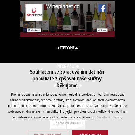
KATEGORIE
INFORMACE
Souhlasem se zpracováním dat nám
pomáháte zlepšovat naše služby.
Děkujeme.
WINEPLANET.CZ
Pro fungování naší stránky používáme nezbytné cookies umožňující realizovat
základní funkcionality webové stránky. Rádi bychom také využívali dobrovolných
cookies, které nám pomohou zlepšit fungování eshopu, uživatelskou zkušenost a
zobrazovat vám relevantní nabídky. Pro jejich povolení prosím odklikněte souhlas.
Podrobnější informace o cookies naleznete v dokumentu
Zásadami ochrany
osobních údajů.