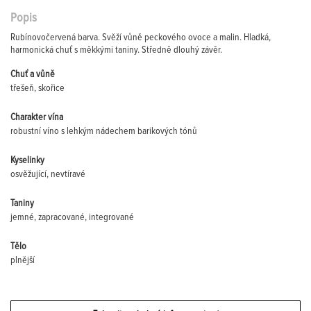
Popis
Rubínovočervená barva. Svěží vůně peckového ovoce a malin. Hladká,
harmonická chuť s měkkými taniny. Středně dlouhý závěr.
Chuť a vůně
třešeň, skořice
Charakter vína
robustní víno s lehkým nádechem barikových tónů
Kyselinky
osvěžující, nevtíravé
Taniny
jemné, zapracované, integrované
Tělo
plnější