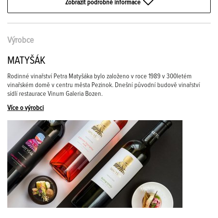
Zobrazit podrobné informace
Výrobce
MATYŠÁK
Rodinné vinařství Petra Matyšáka bylo založeno v roce 1989 v 300letém
vinařském domě v centru města Pezinok. Dnešní původní budově vinařství
sídlí restaurace Vinum Galeria Bozen.
Více o výrobci