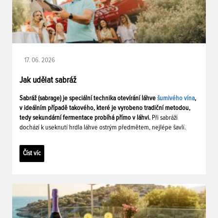
17. 06. 2026
Jak udělat sabráž
Sabráž (sabrage) je speciální technika otevírání láhve
šumivého vína
,
v ideálním případě takového, které je vyrobeno tradiční metodou,
tedy sekundární fermentace probíhá přímo v láhvi.
Při sabráži
dochází k useknutí hrdla láhve ostrým předmětem, nejlépe šavlí.
Číst víc