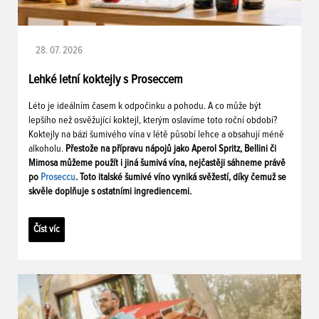
28. 07. 2026
Lehké letní koktejly s Proseccem
Léto je ideálním časem k odpočinku a pohodu. A co může být
lepšího než osvěžující koktejl, kterým oslavíme toto roční období?
Koktejly na bázi šumivého vína v létě působí lehce a obsahují méně
alkoholu.
Přestože na přípravu nápojů jako Aperol Spritz, Bellini či
Mimosa můžeme použít i jiná šumivá vína, nejčastěji sáhneme právě
po
Proseccu
. Toto italské šumivé víno vyniká svěžestí, díky čemuž se
skvěle doplňuje s ostatními ingrediencemi.
Číst víc