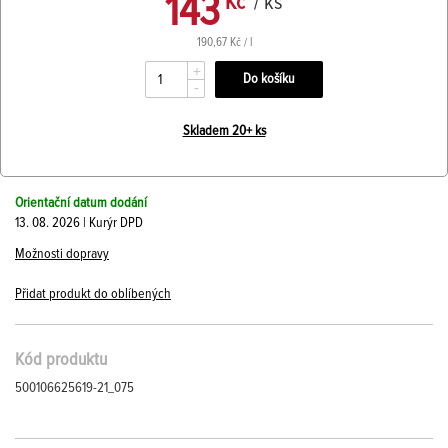
143
Kč
/ ks
190,67 Kč / l
+
-
Skladem 20+ ks
Orientační datum dodání
13. 08. 2026 | Kurýr DPD
Možnosti dopravy
Přidat produkt do oblíbených
Kód produktu
500106625619-21_075