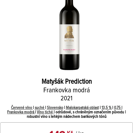
Matyšák
Prediction
Frankovka modrá
2021
Červené víno
|
suché
|
Slovensko
|
Malokarpatská oblast
|
13,5 %
|
0,75 l
Frankovka modrá
|
Víno tiché
| odrůdové, s chráněným označením původu |
robustní víno s lehkým nádechem barikových tónů