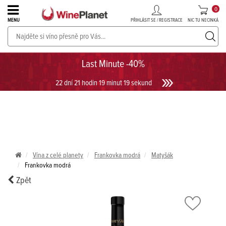
0
PŘIHLÁSIT SE / REGISTRACE
NIC TU NECINKÁ
MENU
PROSECCO v akci až do -30%!
UKÁZAT PROSECCO
Last Minute -40%
22 dní 21 hodin 19 minut 19 sekund
Vína z celé planety
Frankovka modrá
Matyšák
Frankovka modrá
Zpět