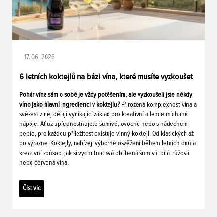
17. 06. 2026
6 letních koktejlů na bázi vína, které musíte vyzkoušet
Pohár vína sám o sobě je vždy potěšením, ale vyzkoušeli jste někdy
víno jako hlavní ingredienci v koktejlu?
Přirozená komplexnost vína a
svěžest z něj dělají vynikající základ pro kreativní a lehce míchané
nápoje. Ať už upřednostňujete šumivé, ovocné nebo s nádechem
pepře, pro každou příležitost existuje vinný koktejl. Od klasických až
po výrazné. Koktejly, nabízejí výborné osvěžení během letních dnů a
kreativní způsob, jak si vychutnat svá oblíbená šumivá, bílá, růžová
nebo červená vína.
Číst víc