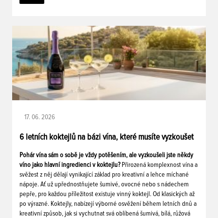
17. 06. 2026
6 letních koktejlů na bázi vína, které musíte vyzkoušet
Pohár vína sám o sobě je vždy potěšením, ale vyzkoušeli jste někdy
víno jako hlavní ingredienci v koktejlu?
Přirozená komplexnost vína a
svěžest z něj dělají vynikající základ pro kreativní a lehce míchané
nápoje. Ať už upřednostňujete šumivé, ovocné nebo s nádechem
pepře, pro každou příležitost existuje vinný koktejl. Od klasických až
po výrazné. Koktejly, nabízejí výborné osvěžení během letních dnů a
kreativní způsob, jak si vychutnat svá oblíbená šumivá, bílá, růžová