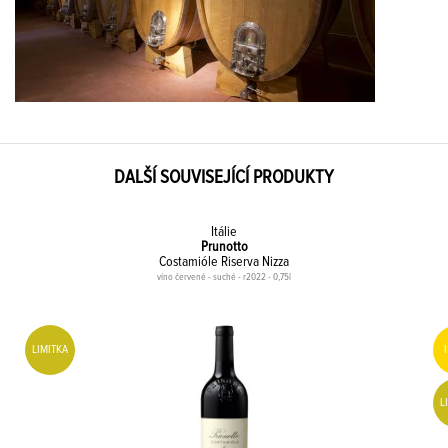
DALŠÍ SOUVISEJÍCÍ PRODUKTY
Itálie
Prunotto
Costamióle Riserva Nizza
víno červené - suché - r2022 - 0,75l
LIMITKA
L