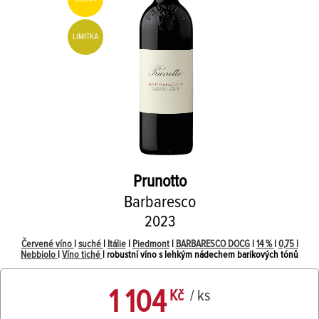
LIMITKA
Prunotto
Barbaresco
2023
Červené víno
|
suché
|
Itálie
|
Piedmont
|
BARBARESCO DOCG
|
14 %
|
0,75 l
Nebbiolo
|
Víno tiché
| robustní víno s lehkým nádechem barikových tónů
1 104
Kč
/ ks