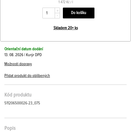
1 472 Kč / l
+
-
Skladem 20+ ks
Orientační datum dodání
13. 08. 2026 | Kurýr DPD
Možnosti dopravy
Přidat produkt do oblíbených
Kód produktu
511206500026-23_075
Popis