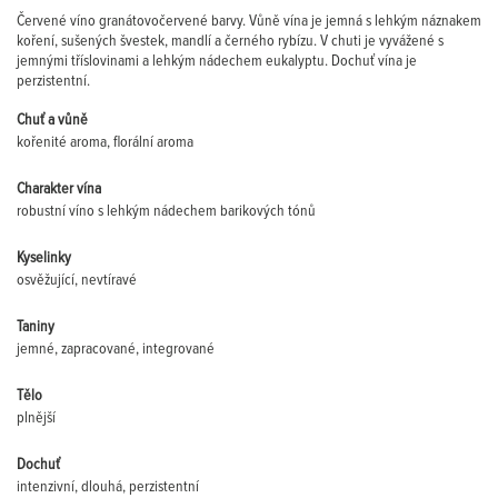
Červené víno granátovočervené barvy. Vůně vína je jemná s lehkým náznakem
koření, sušených švestek, mandlí a černého rybízu. V chuti je vyvážené s
jemnými tříslovinami a lehkým nádechem eukalyptu. Dochuť vína je
perzistentní.
Chuť a vůně
kořenité aroma, florální aroma
Charakter vína
robustní víno s lehkým nádechem barikových tónů
Kyselinky
osvěžující, nevtíravé
Taniny
jemné, zapracované, integrované
Tělo
plnější
Dochuť
intenzivní, dlouhá, perzistentní