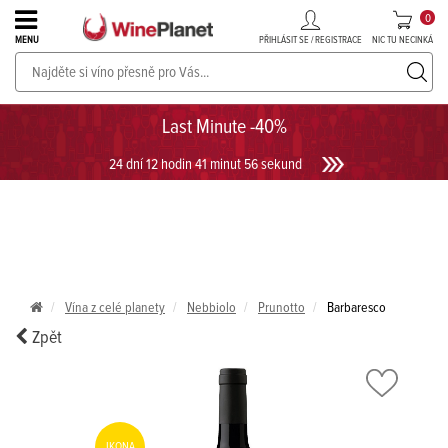
0
PŘIHLÁSIT SE / REGISTRACE
NIC TU NECINKÁ
MENU
PROSECCO v akci až do -30%!
UKÁZAT PROSECCO
Last Minute -40%
24 dní 12 hodin 41 minut 56 sekund
Vína z celé planety
Nebbiolo
Prunotto
Barbaresco
Zpět
IKONA