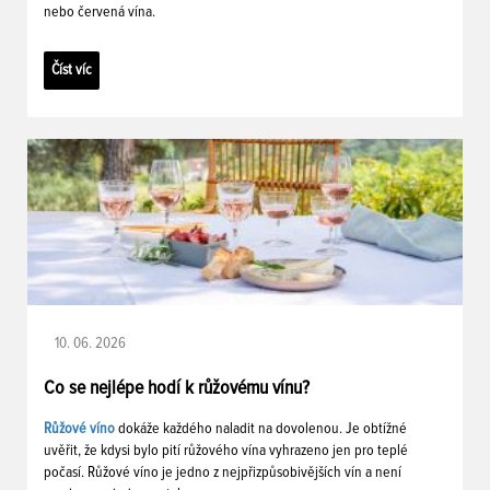
nebo červená vína.
Číst víc
10. 06. 2026
Co se nejlépe hodí k růžovému vínu?
Růžové víno
dokáže každého naladit na dovolenou. Je obtížné
uvěřit, že kdysi bylo pití růžového vína vyhrazeno jen pro teplé
počasí. Růžové víno je jedno z nejpřizpůsobivějších vín a není