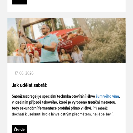
17. 06. 2026
Jak udělat sabráž
Sabráž (sabrage) je speciální technika otevírání láhve
šumivého vína
,
v ideálním případě takového, které je vyrobeno tradiční metodou,
tedy sekundární fermentace probíhá přímo v láhvi.
Při sabráži
dochází k useknutí hrdla láhve ostrým předmětem, nejlépe šavlí.
Číst víc