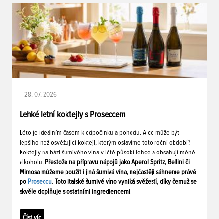
28. 07. 2026
Lehké letní koktejly s Proseccem
Léto je ideálním časem k odpočinku a pohodu. A co může být
lepšího než osvěžující koktejl, kterým oslavíme toto roční období?
Koktejly na bázi šumivého vína v létě působí lehce a obsahují méně
alkoholu.
Přestože na přípravu nápojů jako Aperol Spritz, Bellini či
Mimosa můžeme použít i jiná šumivá vína, nejčastěji sáhneme právě
po
Proseccu
. Toto italské šumivé víno vyniká svěžestí, díky čemuž se
skvěle doplňuje s ostatními ingrediencemi.
Číst víc