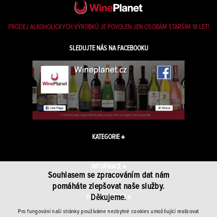
PRODEJ ALKOHOLICKÝCH VÝROBKŮ JE POVOLEN JEN OSOBÁM STARŠÍM 18 LET!
SLEDUJTE NÁS NA FACEBOOKU
KATEGORIE
INFORMACE
Souhlasem se zpracováním dat nám
pomáháte zlepšovat naše služby.
Děkujeme.
WINEPLANET.CZ
Pro fungování naší stránky používáme nezbytné cookies umožňující realizovat