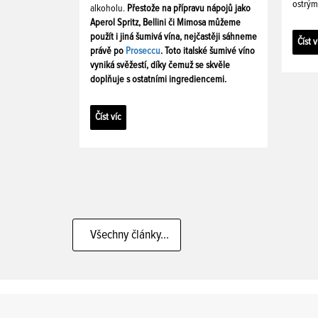
ostrým
alkoholu.
Přestože na přípravu nápojů jako
Aperol Spritz, Bellini či Mimosa můžeme
použít i jiná šumivá vína, nejčastěji sáhneme
Číst v
právě po
Proseccu
. Toto italské šumivé víno
vyniká svěžestí, díky čemuž se skvěle
doplňuje s ostatními ingrediencemi.
Číst víc
Všechny články...