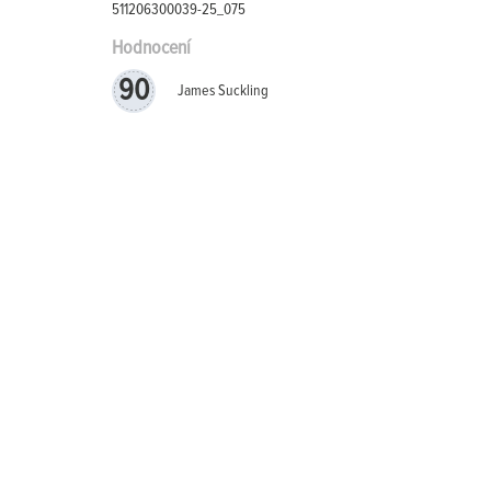
511206300039-25_075
Hodnocení
90
James Suckling