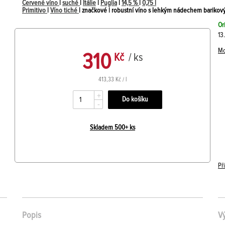
Červené víno
|
suché
|
Itálie
|
Puglia
|
14,5 %
|
0,75 l
Primitivo
|
Víno tiché
| značkové | robustní víno s lehkým nádechem barikov
Or
13
Mo
310
Kč
/ ks
413,33 Kč / l
+
-
Skladem 500+ ks
Př
Popis
V