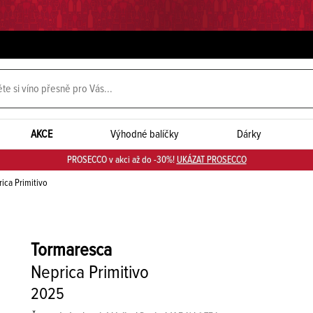
AKCE
Výhodné balíčky
Dárky
PROSECCO v akci až do -30%!
UKÁZAT PROSECCO
ica Primitivo
Tormaresca
Neprica Primitivo
2025