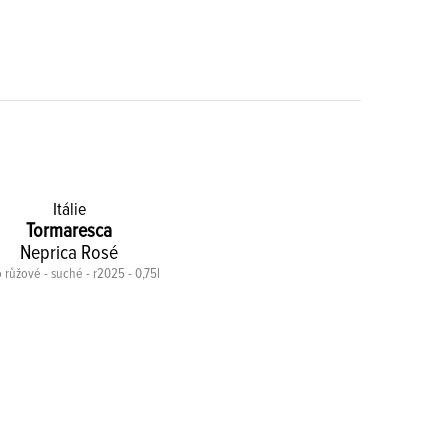
Itálie
Tormaresca
Neprica Rosé
 růžové - suché - r2025 - 0,75l