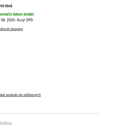
ých tónů
ientační datum dodání
. 08. 2026 | Kurýr DPD
žnosti dopravy
idat produkt do oblíbených
ýrobce