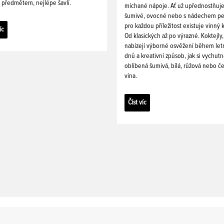
 předmětem, nejlépe šavlí.
míchané nápoje. Ať už upřednostňuj
šumivé, ovocné nebo s nádechem pe
pro každou příležitost existuje vinný k
íc
Od klasických až po výrazné. Koktejly,
nabízejí výborné osvěžení během let
dnů a kreativní způsob, jak si vychutn
oblíbená šumivá, bílá, růžová nebo č
vína.
Číst víc