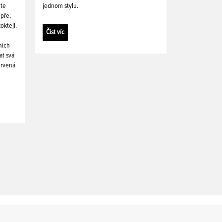
ete
jednom stylu.
pře,
oktejl.
Číst víc
ních
at svá
ervená