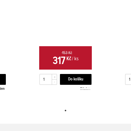
453 Kč
317
Kč
/ ks
+
-
adem
Skladem
24 dní 20 hodin 19 minut 20 sekund