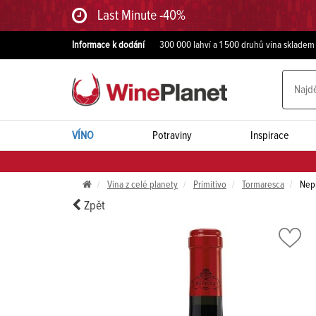
Last Minute -40%
Informace k dodání
300 000 lahví a 1 500 druhů vína skladem
VÍNO
Potraviny
Inspirace
Vína z celé planety
Primitivo
Tormaresca
Nepr
Zpět