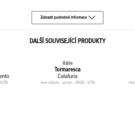
Zobrazit podrobné informace
DALŠÍ SOUVISEJÍCÍ PRODUKTY
Itálie
Tormaresca
lento
Calafuria
0,75l
víno růžové - suché - r2025 - 0,75l
víno
-30%