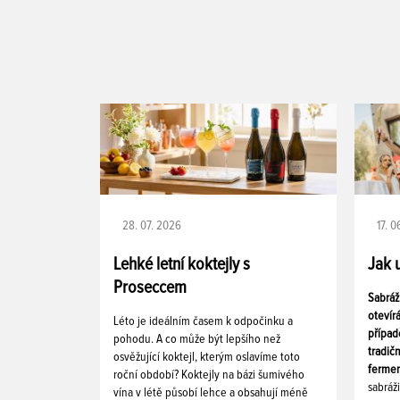
28. 07. 2026
17. 
Lehké letní koktejly s
Jak 
Proseccem
Sabráž
otevír
Léto je ideálním časem k odpočinku a
případ
pohodu. A co může být lepšího než
tradič
osvěžující koktejl, kterým oslavíme toto
fermen
roční období? Koktejly na bázi šumivého
sabráž
vína v létě působí lehce a obsahují méně