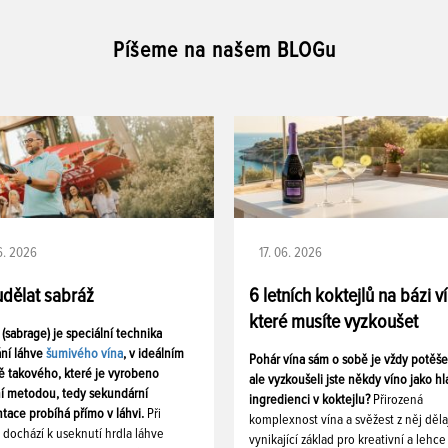
Píšeme na našem BLOGu
06. 2026
17. 06. 2026
udělat sabráž
6 letních koktejlů na bázi v
které musíte vyzkoušet
 (sabrage) je speciální technika
ání láhve
šumivého vína
, v ideálním
Pohár vína sám o sobě je vždy potěš
ě takového, které je vyrobeno
ale vyzkoušeli jste někdy víno jako hl
ní metodou, tedy sekundární
ingredienci v koktejlu?
Přirozená
tace probíhá přímo v láhvi.
Při
komplexnost vína a svěžest z něj děla
i dochází k useknutí hrdla láhve
vynikající základ pro kreativní a lehce