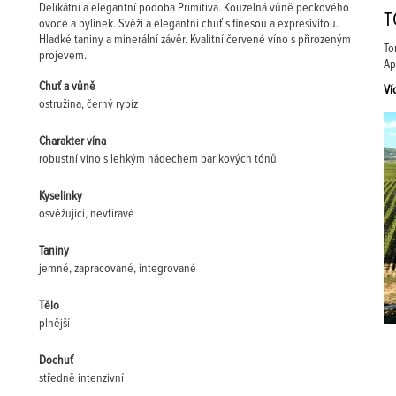
Delikátní a elegantní podoba Primitiva. Kouzelná vůně peckového
T
ovoce a bylinek. Svěží a elegantní chuť s finesou a expresivitou.
Hladké taniny a minerální závěr. Kvalitní červené víno s přirozeným
To
projevem.
Ap
Chuť a vůně
Ví
ostružina, černý rybíz
Charakter vína
robustní víno s lehkým nádechem barikových tónů
Kyselinky
osvěžující, nevtíravé
Taniny
jemné, zapracované, integrované
Tělo
plnější
Dochuť
středně intenzivní