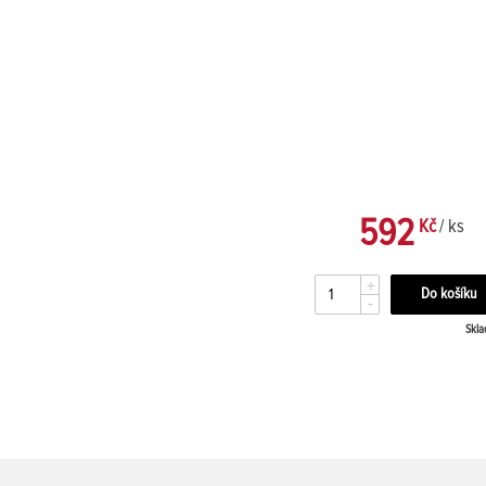
592
Kč
/ ks
+
-
Skl