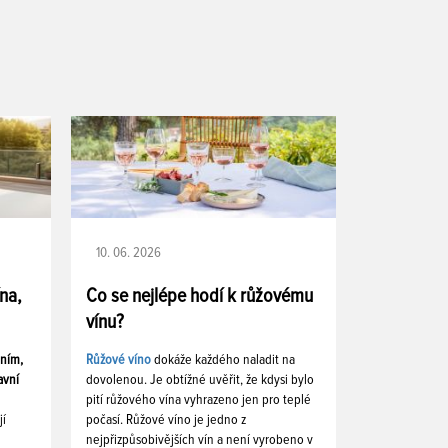
10. 06. 2026
ína,
Co se nejlépe hodí k růžovému
vínu?
ením,
Růžové víno
dokáže každého naladit na
avní
dovolenou. Je obtížné uvěřit, že kdysi bylo
pití růžového vína vyhrazeno jen pro teplé
jí
počasí. Růžové víno je jedno z
nejpřizpůsobivějších vín a není vyrobeno v