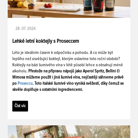
28. 07. 2026
Lehké letní koktejly s Proseccem
Léto je ideálním časem k odpočinku a pohodu. A co může být
lepšího než osvěžující koktejl, kterým oslavíme toto roční období?
Koktejly na bázi šumivého vína v létě působí lehce a obsahují méně
alkoholu.
Přestože na přípravu nápojů jako Aperol Spritz, Bellini či
Mimosa můžeme použít i jiná šumivá vína, nejčastěji sáhneme právě
po
Proseccu
. Toto italské šumivé víno vyniká svěžestí, díky čemuž se
skvěle doplňuje s ostatními ingrediencemi.
Číst víc