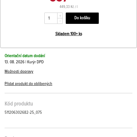
449,33 Kč / l
+
-
Skladem 100+ ks
Orientační datum dodání
13. 08. 2026 | Kurýr DPD
Možnosti dopravy
Přidat produkt do oblíbených
Kód produktu
511206302682-25_075