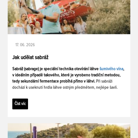
17. 06. 2026
Jak udělat sabráž
Sabráž (sabrage) je speciální technika otevírání láhve
šumivého vína
,
v ideálním případě takového, které je vyrobeno tradiční metodou,
tedy sekundární fermentace probíhá přímo v láhvi.
Při sabráži
dochází k useknutí hrdla láhve ostrým předmětem, nejlépe šavlí.
Číst víc