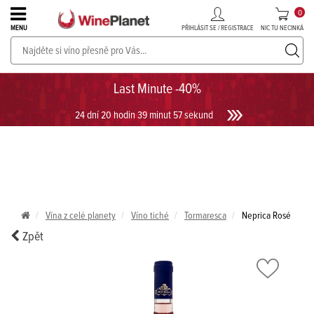
0
PŘIHLÁSIT SE / REGISTRACE
NIC TU NECINKÁ
MENU
PROSECCO v akci až do -30%!
UKÁZAT PROSECCO
Last Minute -40%
24 dní 20 hodin 39 minut 57 sekund
Vína z celé planety
Víno tiché
Tormaresca
Neprica Rosé
Zpět