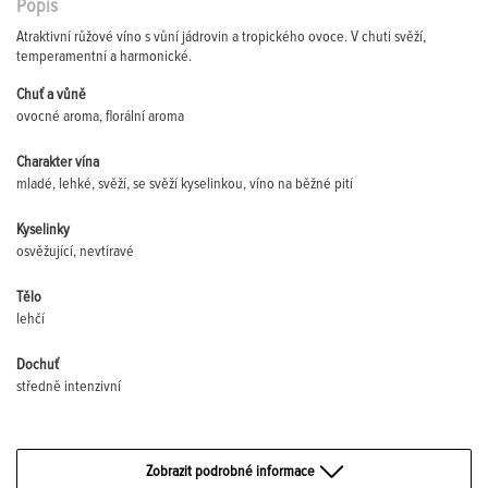
Popis
Atraktivní růžové víno s vůní jádrovin a tropického ovoce. V chuti svěží,
temperamentní a harmonické.
Chuť a vůně
ovocné aroma, florální aroma
Charakter vína
mladé, lehké, svěží, se svěží kyselinkou, víno na běžné pití
Kyselinky
osvěžující, nevtíravé
Tělo
lehčí
Dochuť
středně intenzivní
Zobrazit podrobné informace