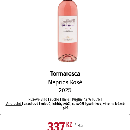
Tormaresca
Neprica Rosé
2025
Růžové víno
|
suché
|
Itálie
|
Puglia
|
12 %
|
0,75 l
Víno tiché
| značkové | mladé, lehké, svěží, se svěží kyselinkou, víno na běžné
pití
337
Kč
/ ks