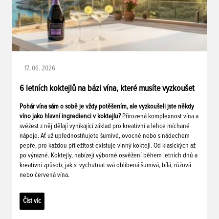
17. 06. 2026
6 letních koktejlů na bázi vína, které musíte vyzkoušet
Pohár vína sám o sobě je vždy potěšením, ale vyzkoušeli jste někdy
víno jako hlavní ingredienci v koktejlu?
Přirozená komplexnost vína a
svěžest z něj dělají vynikající základ pro kreativní a lehce míchané
nápoje. Ať už upřednostňujete šumivé, ovocné nebo s nádechem
pepře, pro každou příležitost existuje vinný koktejl. Od klasických až
po výrazné. Koktejly, nabízejí výborné osvěžení během letních dnů a
kreativní způsob, jak si vychutnat svá oblíbená šumivá, bílá, růžová
nebo červená vína.
Číst víc