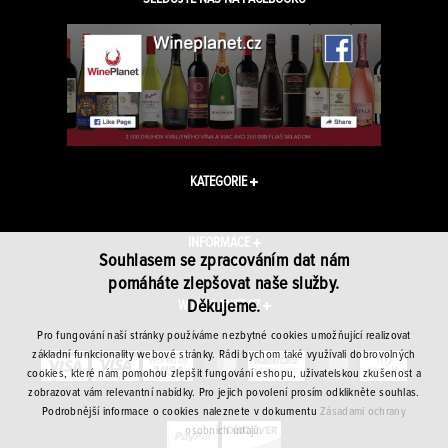
KATEGORIE
INFORMACE
Souhlasem se zpracováním dat nám
pomáháte zlepšovat naše služby.
Děkujeme.
WINEPLANET.CZ
Pro fungování naší stránky používáme nezbytné cookies umožňující realizovat
základní funkcionality webové stránky. Rádi bychom také využívali dobrovolných
cookies, které nám pomohou zlepšit fungování eshopu, uživatelskou zkušenost a
zobrazovat vám relevantní nabídky. Pro jejich povolení prosím odklikněte souhlas.
Podrobnější informace o cookies naleznete v dokumentu
Zásadami ochrany
osobních údajů.