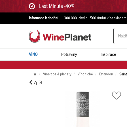
Last Minute -40%
Informace k dodání
300 000 lahví a 1 500 druhů vína skladem
VÍNO
Potraviny
Inspirace
Vína z celé planety
Víno tiché
Estandon
Saint
Zpět