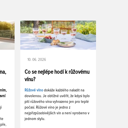
10. 06. 2026
ína,
Co se nejlépe hodí k růžovému
vínu?
ením,
Růžové víno
dokáže každého naladit na
avní
dovolenou. Je obtížné uvěřit, že kdysi bylo
pití růžového vína vyhrazeno jen pro teplé
jí
počasí. Růžové víno je jedno z
nejpřizpůsobivějších vín a není vyrobeno v
ete
jednom stylu.
pře,