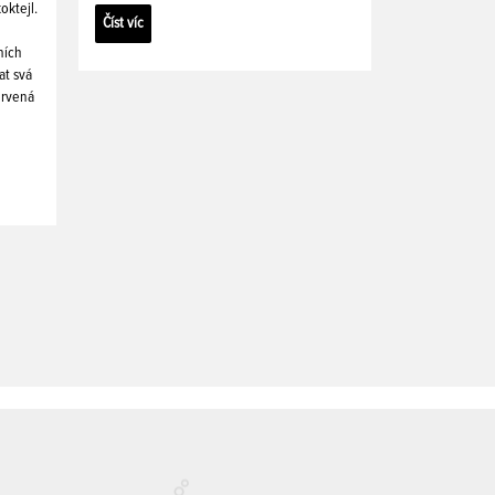
oktejl.
Číst víc
ních
at svá
ervená