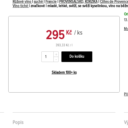
Růžové víno
|
suché
|
Francie
|
PROVENSÁLSKO, KORZIKA
|
Côtes de Provenc
Víno tiché
| značkové | mladé, lehké, svěží, se svěží kyselinkou, víno na běžn
Or
13
Mo
295
Kč
/ ks
393,33 Kč / l
+
-
Skladem 100+ ks
Př
Popis
V