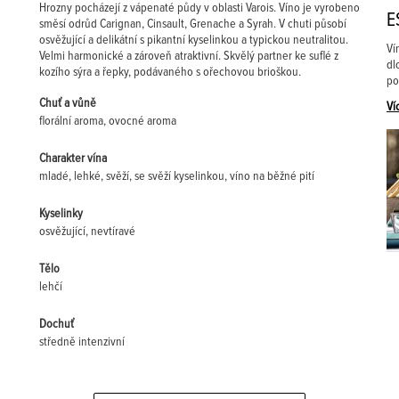
Hrozny pocházejí z vápenaté půdy v oblasti Varois. Víno je vyrobeno
E
směsí odrůd Carignan, Cinsault, Grenache a Syrah. V chuti působí
osvěžující a delikátní s pikantní kyselinkou a typickou neutralitou.
Ví
Velmi harmonické a zároveň atraktivní. Skvělý partner ke suflé z
dl
kozího sýra a řepky, podávaného s ořechovou brioškou.
po
Chuť a vůně
Ví
florální aroma, ovocné aroma
Charakter vína
mladé, lehké, svěží, se svěží kyselinkou, víno na běžné pití
Kyselinky
osvěžující, nevtíravé
Tělo
lehčí
Dochuť
středně intenzivní