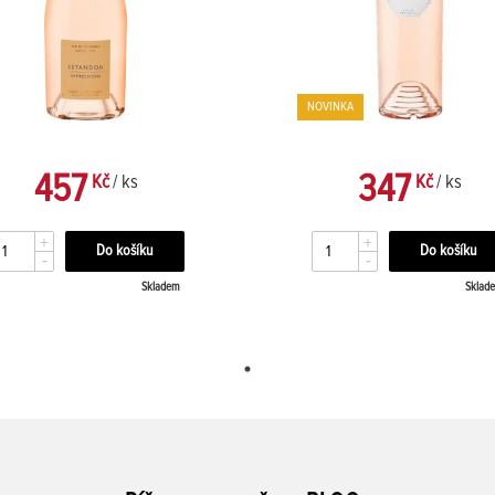
NOVINKA
457
347
Kč
/ ks
Kč
/ ks
+
+
-
-
Skladem
Sklad