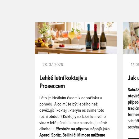
28. 07. 2026
17. 
Lehké letní koktejly s
Jak 
Proseccem
Sabráž
otevír
Léto je ideálním časem k odpočinku a
případ
pohodu. A co může být lepšího než
tradič
osvěžující koktejl, kterým oslavíme toto
fermen
roční období? Koktejly na bázi šumivého
sabráž
vína v létě působí lehce a obsahují méně
ostrým
alkoholu.
Přestože na přípravu nápojů jako
Aperol Spritz, Bellini či Mimosa můžeme