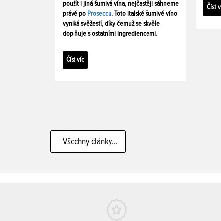
použít i jiná šumivá vína, nejčastěji sáhneme
Číst v
právě po
Proseccu
. Toto italské šumivé víno
vyniká svěžestí, díky čemuž se skvěle
doplňuje s ostatními ingrediencemi.
Číst víc
Všechny články...