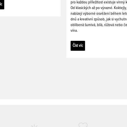
pro každou příležitost existuje vinný k
íc
Od klasických až po výrazné. Koktejly,
nabízejí výborné osvěžení během let
dnů a kreativní způsob, jak si vychutn
oblíbená šumivá, bílá, růžová nebo č
vína.
Číst víc