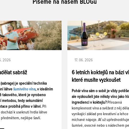
Píšeme na našem BLOGu
06. 2026
17. 06. 2026
udělat sabráž
6 letních koktejlů na bázi v
které musíte vyzkoušet
 (sabrage) je speciální technika
ání láhve
šumivého vína
, v ideálním
Pohár vína sám o sobě je vždy potěš
ě takového, které je vyrobeno
ale vyzkoušeli jste někdy víno jako hl
ní metodou, tedy sekundární
ingredienci v koktejlu?
Přirozená
tace probíhá přímo v láhvi.
Při
komplexnost vína a svěžest z něj děla
i dochází k useknutí hrdla láhve
vynikající základ pro kreativní a lehce
 předmětem, nejlépe šavlí.
míchané nápoje. Ať už upřednostňuj
šumivé, ovocné nebo s nádechem pe