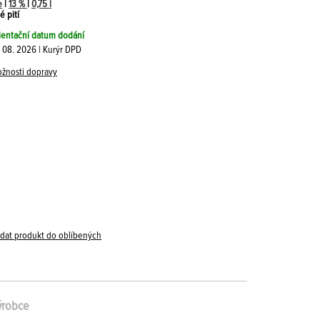
e
|
13 %
|
0,75 l
é pití
ientační datum dodání
. 08. 2026 | Kurýr DPD
žnosti dopravy
idat produkt do oblíbených
ýrobce