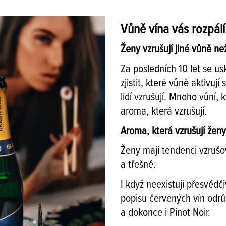
Vůně vína vás rozpálí
Ženy vzrušují jiné vůně n
Za posledních 10 let se us
zjistit, které vůně aktivuj
lidí vzrušují. Mnoho vůní, 
aroma, která vzrušují.
Aroma, která vzrušují ženy
Ženy mají tendenci vzrušo
a třešně.
I když neexistují přesvědč
popisu červených vín odrů
a dokonce i Pinot Noir.