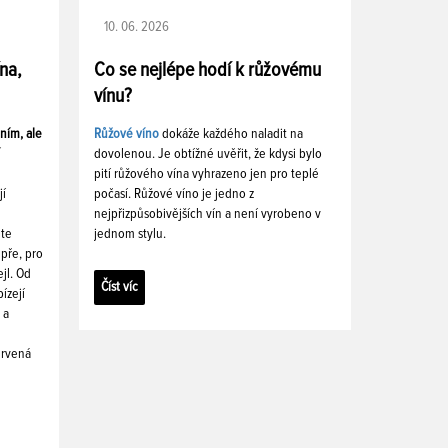
10. 06. 2026
ína,
Co se nejlépe hodí k růžovému
vínu?
ním, ale
Růžové víno
dokáže každého naladit na
dovolenou. Je obtížné uvěřit, že kdysi bylo
pití růžového vína vyhrazeno jen pro teplé
jí
počasí. Růžové víno je jedno z
nejpřizpůsobivějších vín a není vyrobeno v
ete
jednom stylu.
pře, pro
ejl. Od
Číst víc
ízejí
 a
ervená