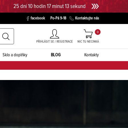
25 dní 10 hodin 17 minut 12 sekund
facebook
Po-Pá 9-18
Kontaktujte nás
0
PŘIHLÁSIT SE / REGISTRACE
NIC TU NECINKÁ
Sklo a doplňky
BLOG
Kontakty