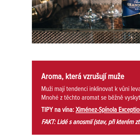
Aroma, která vzrušují muže
Muži mají tendenci inklinovat k vůni le
Mnohé z těchto aromat se běžně vyskyt
TIPY na vína:
Ximénez-Spínola Exceptio
FAKT: Lidé s anosmií (stav, při kterém zt