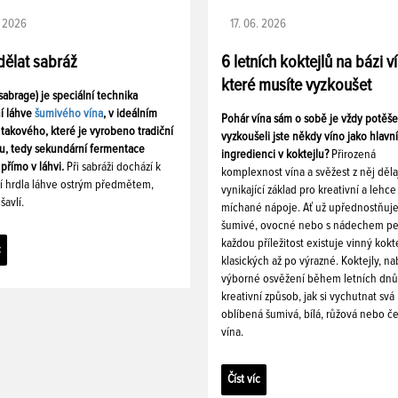
. 2026
17. 06. 2026
dělat sabráž
6 letních koktejlů na bázi v
které musíte vyzkoušet
sabrage) je speciální technika
ní láhve
šumivého vína
, v ideálním
Pohár vína sám o sobě je vždy potěše
takového, které je vyrobeno tradiční
vyzkoušeli jste někdy víno jako hlavní
, tedy sekundární fermentace
ingredienci v koktejlu?
Přirozená
přímo v láhvi.
Při sabráži dochází k
komplexnost vína a svěžest z něj děla
í hrdla láhve ostrým předmětem,
vynikající základ pro kreativní a lehce
šavlí.
míchané nápoje. Ať už upřednostňuj
šumivé, ovocné nebo s nádechem pe
každou příležitost existuje vinný kokt
c
klasických až po výrazné. Koktejly, nab
výborné osvěžení během letních dnů
kreativní způsob, jak si vychutnat svá
oblíbená šumivá, bílá, růžová nebo č
vína.
Číst víc