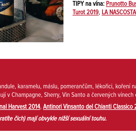
TIPY na vína:
Prunotto Bu
Turot 2019
,
LA NASCOSTA 
vandule, karamelu, máslu, pomerančům, lékořici, koření 
ují v Champagne, Sherry, Vin Santo a červených vínech
nal Harvest 2014
,
Antinori Vinsanto del Chianti Classico
ratíte čich) mají obvykle nižší sexuální touhu.