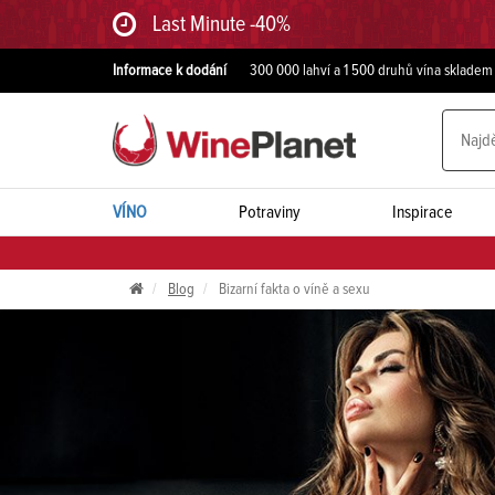
Last Minute -40%
Informace k dodání
300 000 lahví a 1 500 druhů vína skladem
VÍNO
Potraviny
Inspirace
Blog
Bizarní fakta o víně a sexu