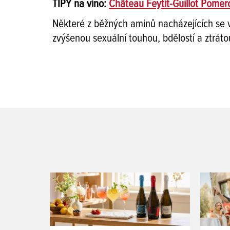
TIPY na víno:
Château Feytit-Guillot Pomer
Některé z běžných aminů nacházejících se v 
zvýšenou sexuální touhou, bdělostí a ztráto