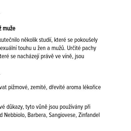
ež muže
kutečnilo několik studií, které se pokoušely
í sexuální touhu u žen a mužů. Určité pachy
které se nacházejí právě ve víně, jsou
vat pižmové, zemité, dřevité aroma lékořice
ivé důkazy, tyto vůně jsou používány při
d Nebbiolo, Barbera, Sangiovese, Zinfandel