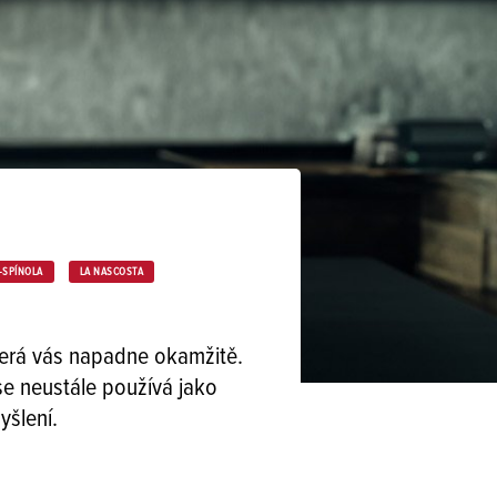
-SPÍNOLA
LA NASCOSTA
terá vás napadne okamžitě.
se neustále používá jako
yšlení.