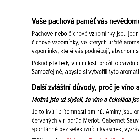
Vaše pachová paměť vás nevědom
Pachové nebo čichové vzpomínky jsou jedny z
čichové vzpomínky, ve kterých určité aroma p
vzpomínky, které vás podněcují, abychom s
Pokud jste tedy v minulosti prožili opravdu
Samozřejmě, abyste si vytvořili tyto aromat
Další zvláštní důvody, proč je víno
Možná jste už slyšeli, že víno a čokoláda js
Je to kvůli přítomnosti aminů. Aminy jsou o
červených vín odrůd Merlot, Cabernet Sauvi
spontánně bez selektivních kvasinek, vyzrá