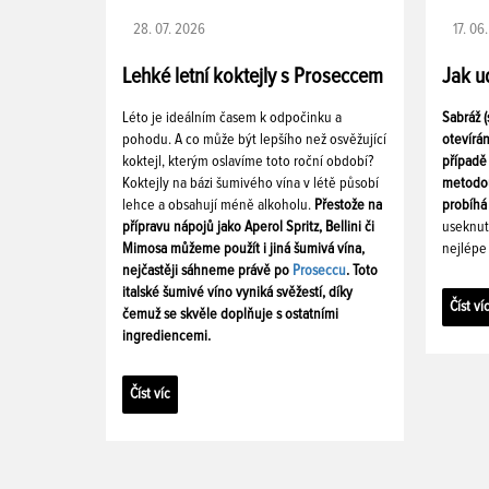
28. 07. 2026
17. 06
Lehké letní koktejly s Proseccem
Jak u
Léto je ideálním časem k odpočinku a
Sabráž (
pohodu. A co může být lepšího než osvěžující
otevírá
koktejl, kterým oslavíme toto roční období?
případě 
Koktejly na bázi šumivého vína v létě působí
metodou
lehce a obsahují méně alkoholu.
Přestože na
probíhá 
přípravu nápojů jako Aperol Spritz, Bellini či
useknut
Mimosa můžeme použít i jiná šumivá vína,
nejlépe 
nejčastěji sáhneme právě po
Proseccu
. Toto
italské šumivé víno vyniká svěžestí, díky
Číst ví
čemuž se skvěle doplňuje s ostatními
ingrediencemi.
Číst víc