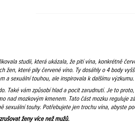
ovala studii, která ukázala, že pití vína, konkrétně červ
ch žen, které pily červené víno. Ty dosáhly o 4 body vyšš
m a sexuální touhou, ale inspirovala k dalšímu výzkumu.
do. Také vám způsobí hlad a pocit zarudnutí. Je to proto,
mo nad mozkovým kmenem. Tato část mozku reguluje zákl
sexuální touhy. Potřebujete jen trochu vína, abyste pocít
zrušovat ženy více než mužů.