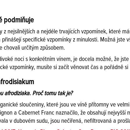
ě podmiňuje
 nejsilnějších a nejdéle trvajících vzpomínek, které mám
řinášejí specifické vzpomínky z minulosti. Možná jste však
e chovali určitým způsobem.
 divoké noci s konkrétním vínem, je docela možné, že jste
ické vzpomínky, musíte si začít věnovat čas a pořádně si
 afrodisiakum
ou afrodiziaka. Proč tomu tak je?
rganické sloučeniny, které jsou ve víně přítomny ve velm
gnon a Cabernet Franc naznačilo, že obsahují nejvyšší 
vala v dubovém sudu, jsou nečiřená, nefiltrovaná a proš