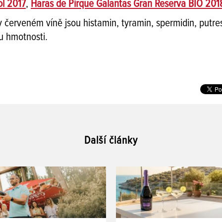
ol 2017
,
Haras de Pirque Galantas Gran Reserva BIO 201
červeném víně jsou histamin, tyramin, spermidin, putres
u hmotnosti.
Další články