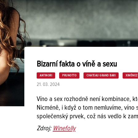
Bizarní fakta o víně a sexu
ANTINORI
PRUNOTTO
CHATEAU GRAND BARI
XIMÉNEZ
21. 03. 2024
Víno a sex rozhodně není kombinace, k
Nicméně, i když o tom nemluvíme, víno 
společenský prvek, což nás vedlo k zam
Zdroj:
Winefolly