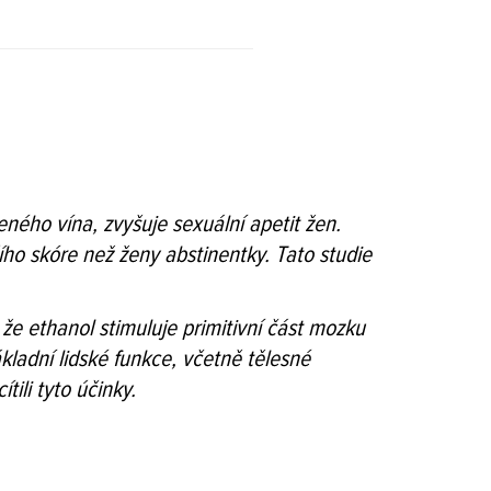
eného vína, zvyšuje sexuální apetit žen.
ího skóre než ženy abstinentky. Tato studie
 že ethanol stimuluje primitivní část mozku
adní lidské funkce, včetně tělesné
ili tyto účinky.