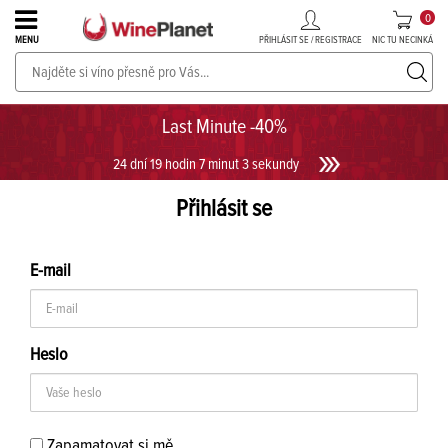
0
PŘIHLÁSIT SE / REGISTRACE
NIC TU NECINKÁ
MENU
PROSECCO v akci až do -30%!
UKÁZAT PROSECCO
Last Minute -40%
24 dní 19 hodin 7 minut 2 sekundy
Přihlásit se
E-mail
Heslo
Zapamatovat si mě