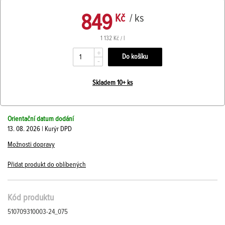
849
Kč
/ ks
1 132 Kč / l
+
-
Skladem 10+ ks
Orientační datum dodání
13. 08. 2026 | Kurýr DPD
Možnosti dopravy
Přidat produkt do oblíbených
Kód produktu
510709310003-24_075