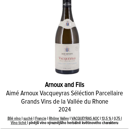
Arnoux and Fils
Aimé Arnoux Vacqueyras Séléction Parcellaire
Grands Vins de la Vallée du Rhone
2024
Bílé víno
|
suché
|
Francie
|
Rhône Valley
|
VACQUEYRAS AOC
|
13,5 %
|
0,75 l
Víno tiché
| plnější víno výraznějšího herbálně květinového charakteru