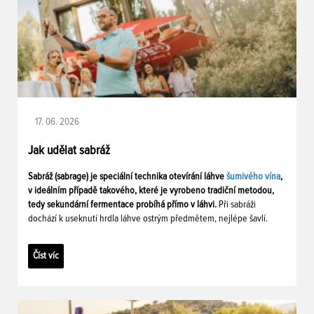
17. 06. 2026
Jak udělat sabráž
Sabráž (sabrage) je speciální technika otevírání láhve
šumivého vína
,
v ideálním případě takového, které je vyrobeno tradiční metodou,
tedy sekundární fermentace probíhá přímo v láhvi.
Při sabráži
dochází k useknutí hrdla láhve ostrým předmětem, nejlépe šavlí.
Číst víc