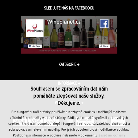
SLEDUJTE NÁS NA FACEBOOKU
KATEGORIE
INFORMACE
Souhlasem se zpracováním dat nám
pomáháte zlepšovat naše služby.
Děkujeme.
WINEPLANET.CZ
Pro fungování naší stránky používáme nezbytné cookies umožňující realizovat
základní funkcionality webové stránky. Rádi bychom také využívali dobrovolných
cookies, které nám pomohou zlepšit fungování eshopu, uživatelskou zkušenost a
zobrazovat vám relevantní nabídky. Pro jejich povolení prosím odklikněte souhlas.
Podrobnější informace o cookies naleznete v dokumentu
Zásadami ochrany