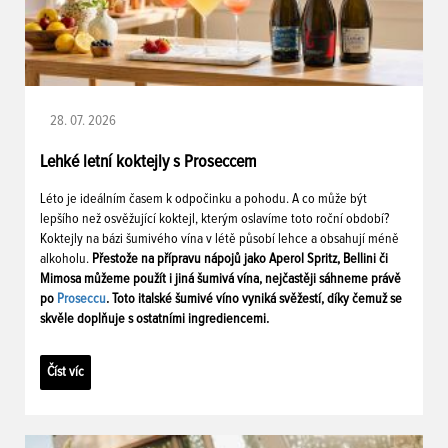
28. 07. 2026
Lehké letní koktejly s Proseccem
Léto je ideálním časem k odpočinku a pohodu. A co může být
lepšího než osvěžující koktejl, kterým oslavíme toto roční období?
Koktejly na bázi šumivého vína v létě působí lehce a obsahují méně
alkoholu.
Přestože na přípravu nápojů jako Aperol Spritz, Bellini či
Mimosa můžeme použít i jiná šumivá vína, nejčastěji sáhneme právě
po
Proseccu
. Toto italské šumivé víno vyniká svěžestí, díky čemuž se
skvěle doplňuje s ostatními ingrediencemi.
Číst víc