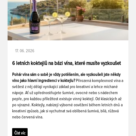
17. 06. 2026
6 letních koktejlů na bázi vína, které musíte vyzkoušet
Pohár vína sám o sobě je vždy potěšením, ale vyzkoušeli jste někdy
víno jako hlavní ingredienci v koktejlu?
Přirozená komplexnost vína a
svěžest z něj dělají vynikající základ pro kreativní a lehce míchané
nápoje. Ať už upřednostňujete šumivé, ovocné nebo s nádechem
pepře, pro každou příležitost existuje vinný koktejl. Od klasických až
po výrazné. Koktejly, nabízejí výborné osvěžení během letních dnů a
kreativní způsob, jak si vychutnat svá oblíbená šumivá, bílá, růžová
nebo červená vína.
Číst víc