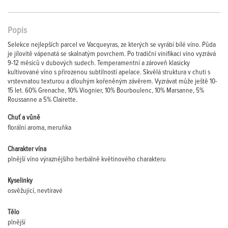
Popis
Selekce nejlepších parcel ve Vacqueyras, ze kterých se vyrábí bílé víno. Půda
je jílovitě vápenatá se skalnatým povrchem. Po tradiční vinifikaci víno vyzrává
9-12 měsíců v dubových sudech. Temperamentní a zároveň klasicky
kultivované víno s přirozenou subtilností apelace. Skvělá struktura v chuti s
vrstevnatou texturou a dlouhým kořeněným závěrem. Vyzrávat může ještě 10-
15 let. 60% Grenache, 10% Viognier, 10% Bourboulenc, 10% Marsanne, 5%
Roussanne a 5% Clairette.
Chuť a vůně
florální aroma, meruňka
Charakter vína
plnější víno výraznějšího herbálně květinového charakteru
Kyselinky
osvěžující, nevtíravé
Tělo
plnější