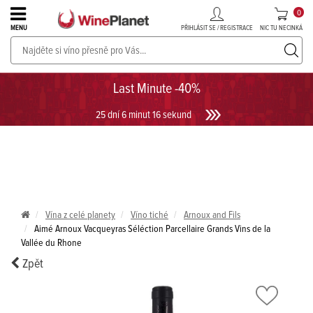
0
PŘIHLÁSIT SE / REGISTRACE
NIC TU NECINKÁ
MENU
PROSECCO v akci až do -30%!
UKÁZAT PROSECCO
Last Minute -40%
25 dní 6 minut 15 sekund
Vína z celé planety
Víno tiché
Arnoux and Fils
Aimé Arnoux Vacqueyras Séléction Parcellaire Grands Vins de la
Vallée du Rhone
Zpět