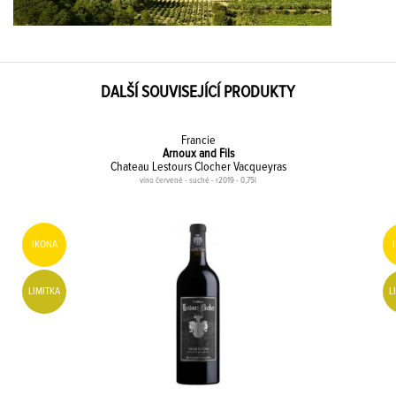
DALŠÍ SOUVISEJÍCÍ PRODUKTY
Francie
Arnoux and Fils
Chateau Lestours Clocher Vacqueyras
víno červené - suché - r2019 - 0,75l
IKONA
LIMITKA
L