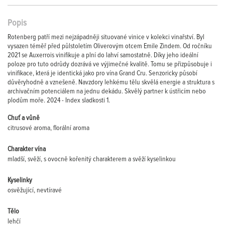
Popis
Rotenberg patří mezi nejzápadněji situované vinice v kolekci vinařství. Byl
vysazen téměř před půlstoletím Oliverovým otcem Emile Zindem. Od ročníku
2021 se Auxerrois vinifikuje a plní do lahví samostatně. Díky jeho ideální
poloze pro tuto odrůdy dozrává ve výjimečné kvalitě. Tomu se přizpůsobuje i
vinifikace, která je identická jako pro vína Grand Cru. Senzoricky působí
důvěryhodně a vznešeně. Navzdory lehkému tělu skvělá energie a struktura s
archivačním potenciálem na jednu dekádu. Skvělý partner k ústřicím nebo
plodům moře. 2024 - Index sladkosti 1.
Chuť a vůně
citrusové aroma, florální aroma
Charakter vína
mladší, svěží, s ovocně kořenitý charakterem a svěží kyselinkou
Kyselinky
osvěžující, nevtíravé
Tělo
lehčí