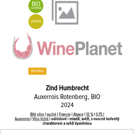
BIO
certifikát
LIMITKA
NOVINKA
Zind Humbrecht
Auxerrois Rotenberg, BIO
2024
Bílé víno
|
suché
|
Francie
|
Alsace
|
12 %
|
0,75 l
Auxerrois
|
Víno tiché
| odrůdové | mladší, svěží, s ovocně kořenitý
charakterem a svěží kyselinkou