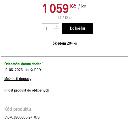
1 059
Kč
/ ks
1 412 Kč / l
+
-
Skladem 20+ ks
Orientační datum dodání
14. 08. 2026 | Kurýr DPD
Možnosti dopravy
Přidat produkt do oblíbených
Kód produktu
510703800665-24_075