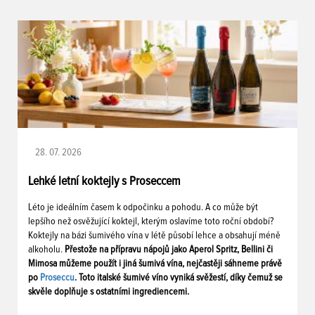
28. 07. 2026
Lehké letní koktejly s Proseccem
Léto je ideálním časem k odpočinku a pohodu. A co může být
lepšího než osvěžující koktejl, kterým oslavíme toto roční období?
Koktejly na bázi šumivého vína v létě působí lehce a obsahují méně
alkoholu.
Přestože na přípravu nápojů jako Aperol Spritz, Bellini či
Mimosa můžeme použít i jiná šumivá vína, nejčastěji sáhneme právě
po
Proseccu
. Toto italské šumivé víno vyniká svěžestí, díky čemuž se
skvěle doplňuje s ostatními ingrediencemi.