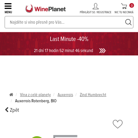
0
PŘIHLÁSIT SE / REGISTRACE
NIC TU NECINKÁ
MENU
PROSECCO v akci až do -30%!
UKÁZAT PROSECCO
Last Minute -40%
21 dní 17 hodin 52 minut 45 sekund
Vína z celé planety
Auxerrois
Zind Humbrecht
Auxerrois Rotenberg, BIO
Zpět