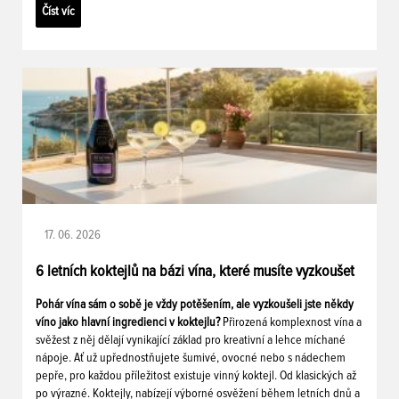
Číst víc
17. 06. 2026
6 letních koktejlů na bázi vína, které musíte vyzkoušet
Pohár vína sám o sobě je vždy potěšením, ale vyzkoušeli jste někdy
víno jako hlavní ingredienci v koktejlu?
Přirozená komplexnost vína a
svěžest z něj dělají vynikající základ pro kreativní a lehce míchané
nápoje. Ať už upřednostňujete šumivé, ovocné nebo s nádechem
pepře, pro každou příležitost existuje vinný koktejl. Od klasických až
po výrazné. Koktejly, nabízejí výborné osvěžení během letních dnů a