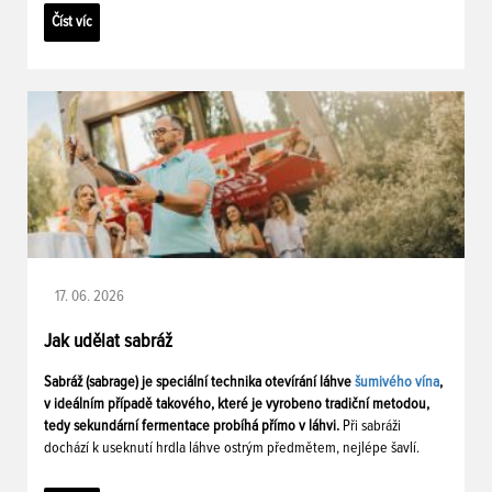
Číst víc
17. 06. 2026
Jak udělat sabráž
Sabráž (sabrage) je speciální technika otevírání láhve
šumivého vína
,
v ideálním případě takového, které je vyrobeno tradiční metodou,
tedy sekundární fermentace probíhá přímo v láhvi.
Při sabráži
dochází k useknutí hrdla láhve ostrým předmětem, nejlépe šavlí.