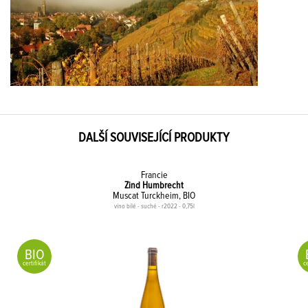
DALŠÍ SOUVISEJÍCÍ PRODUKTY
Francie
Zind Humbrecht
Muscat Turckheim, BIO
víno bílé - suché - r2022 - 0,75l
BIO
certifikát
ce