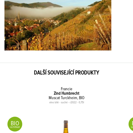
DALŠÍ SOUVISEJÍCÍ PRODUKTY
Francie
Zind Humbrecht
Muscat Turckheim, BIO
víno bílé - suché - r2022 - 0,75l
BIO
certifikát
ce