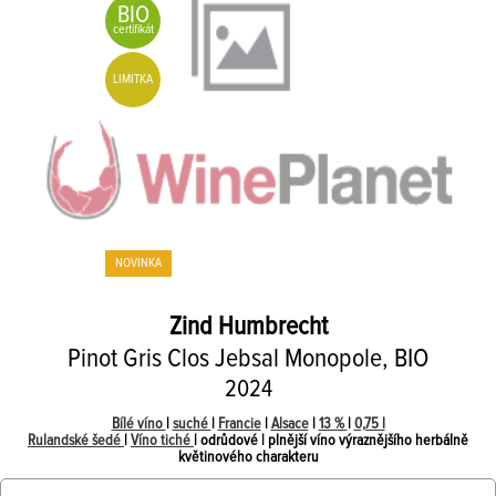
BIO
certifikát
LIMITKA
NOVINKA
Zind Humbrecht
Pinot Gris Clos Jebsal Monopole, BIO
2024
Bílé víno
|
suché
|
Francie
|
Alsace
|
13 %
|
0,75 l
Rulandské šedé
|
Víno tiché
| odrůdové | plnější víno výraznějšího herbálně
květinového charakteru