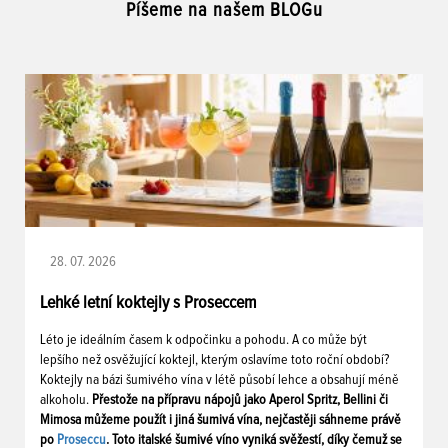
Píšeme na našem BLOGu
28. 07. 2026
Lehké letní koktejly s Proseccem
Léto je ideálním časem k odpočinku a pohodu. A co může být
lepšího než osvěžující koktejl, kterým oslavíme toto roční období?
Koktejly na bázi šumivého vína v létě působí lehce a obsahují méně
alkoholu.
Přestože na přípravu nápojů jako Aperol Spritz, Bellini či
Mimosa můžeme použít i jiná šumivá vína, nejčastěji sáhneme právě
po
Proseccu
. Toto italské šumivé víno vyniká svěžestí, díky čemuž se