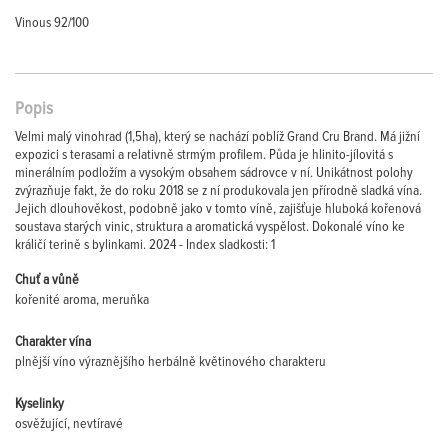
Vinous 92/100
Popis
Velmi malý vinohrad (1,5ha), který se nachází poblíž Grand Cru Brand. Má jižní
expozici s terasami a relativně strmým profilem. Půda je hlinito-jílovitá s
minerálním podložím a vysokým obsahem sádrovce v ní. Unikátnost polohy
zvýrazňuje fakt, že do roku 2018 se z ní produkovala jen přírodně sladká vína.
Jejich dlouhověkost, podobně jako v tomto víně, zajišťuje hluboká kořenová
soustava starých vinic, struktura a aromatická vyspělost. Dokonalé víno ke
králičí terině s bylinkami. 2024 - Index sladkosti: 1
Chuť a vůně
kořenité aroma, meruňka
Charakter vína
plnější víno výraznějšího herbálně květinového charakteru
Kyselinky
osvěžující, nevtíravé