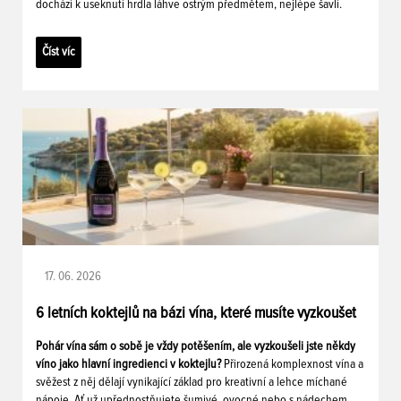
dochází k useknutí hrdla láhve ostrým předmětem, nejlépe šavlí.
Číst víc
17. 06. 2026
6 letních koktejlů na bázi vína, které musíte vyzkoušet
Pohár vína sám o sobě je vždy potěšením, ale vyzkoušeli jste někdy
víno jako hlavní ingredienci v koktejlu?
Přirozená komplexnost vína a
svěžest z něj dělají vynikající základ pro kreativní a lehce míchané
nápoje. Ať už upřednostňujete šumivé, ovocné nebo s nádechem