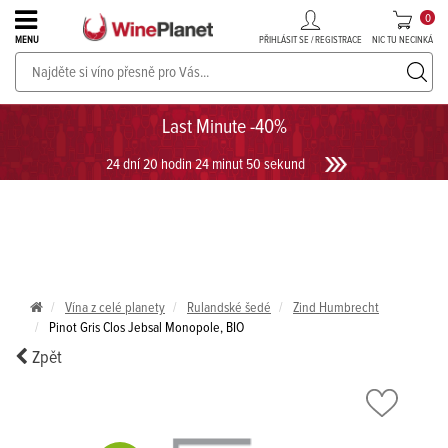
0
PŘIHLÁSIT SE / REGISTRACE
NIC TU NECINKÁ
MENU
PROSECCO v akci až do -30%!
UKÁZAT PROSECCO
Last Minute -40%
24 dní 20 hodin 24 minut 50 sekund
Vína z celé planety
Rulandské šedé
Zind Humbrecht
Pinot Gris Clos Jebsal Monopole, BIO
Zpět