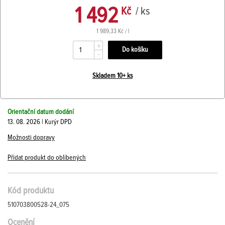
1 492
Kč
/ ks
1 989,33 Kč / l
+
-
Skladem 10+ ks
Orientační datum dodání
13. 08. 2026 | Kurýr DPD
Možnosti dopravy
Přidat produkt do oblíbených
Kód produktu
510703800528-24_075
Ocenění