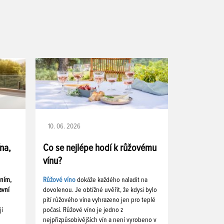
10. 06. 2026
ína,
Co se nejlépe hodí k růžovému
vínu?
ením,
Růžové víno
dokáže každého naladit na
avní
dovolenou. Je obtížné uvěřit, že kdysi bylo
pití růžového vína vyhrazeno jen pro teplé
jí
počasí. Růžové víno je jedno z
nejpřizpůsobivějších vín a není vyrobeno v