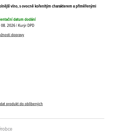
lnější víno, s ovocně kořenitým charakterem a přiměřenými
ientační datum dodání
. 08. 2026 | Kurýr DPD
žnosti dopravy
idat produkt do oblíbených
ýrobce