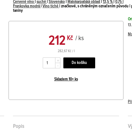
Červené víno
|
suché
|
Slovensko
|
Malokarpatská oblast
|
13,5 %
|
0,75 l
Frankovka modrá
|
Víno tiché
| značkové, s chráněným označením původu | p
taniny
Or
13
Mo
212
Kč
/ ks
282,67 Kč / l
+
-
Skladem 10+ ks
Př
Popis
V