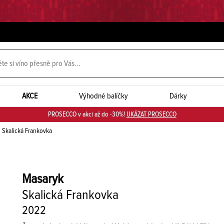
AKCE
Výhodné balíčky
Dárky
PROSECCO v akci až do -30%!
UKÁZAT PROSECCO
Skalická Frankovka
Masaryk
Skalická Frankovka
2022