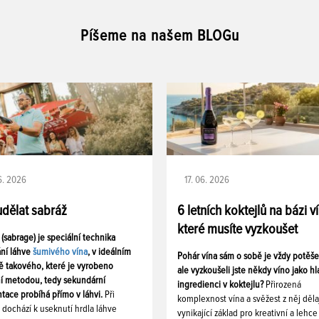
Píšeme na našem BLOGu
06. 2026
17. 06. 2026
udělat sabráž
6 letních koktejlů na bázi v
které musíte vyzkoušet
 (sabrage) je speciální technika
ání láhve
šumivého vína
, v ideálním
Pohár vína sám o sobě je vždy potěš
ě takového, které je vyrobeno
ale vyzkoušeli jste někdy víno jako hl
ní metodou, tedy sekundární
ingredienci v koktejlu?
Přirozená
tace probíhá přímo v láhvi.
Při
komplexnost vína a svěžest z něj děla
i dochází k useknutí hrdla láhve
vynikající základ pro kreativní a lehce