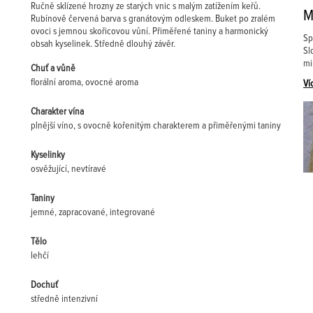
Ručně sklízené hrozny ze starých vnic s malým zatížením keřů.
M
Rubínově červená barva s granátovým odleskem. Buket po zralém
ovoci s jemnou skořicovou vůní. Přiměřené taniny a harmonický
Sp
obsah kyselinek. Středně dlouhý závěr.
Sl
mi
Chuť a vůně
florální aroma, ovocné aroma
Ví
Charakter vína
plnější víno, s ovocně kořenitým charakterem a přiměřenými taniny
Kyselinky
osvěžující, nevtíravé
Taniny
jemné, zapracované, integrované
Tělo
lehčí
Dochuť
středně intenzivní