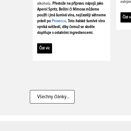
ostrým
alkoholu.
Přestože na přípravu nápojů jako
Aperol Spritz, Bellini či Mimosa můžeme
použít i jiná šumivá vína, nejčastěji sáhneme
Číst v
právě po
Proseccu
. Toto italské šumivé víno
vyniká svěžestí, díky čemuž se skvěle
doplňuje s ostatními ingrediencemi.
Číst víc
Všechny články...