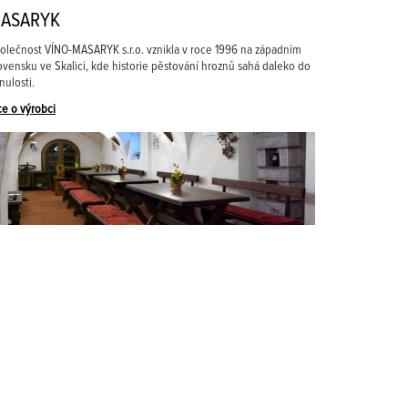
ASARYK
olečnost VÍNO-MASARYK s.r.o. vznikla v roce 1996 na západním
ovensku ve Skalici, kde historie pěstování hroznů sahá daleko do
nulosti.
ce o výrobci