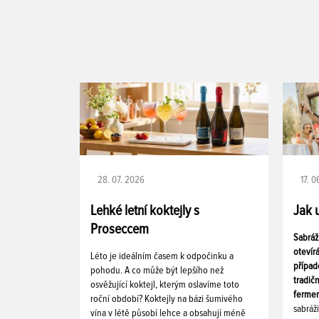
28. 07. 2026
17. 
Lehké letní koktejly s
Jak 
Proseccem
Sabráž
otevír
Léto je ideálním časem k odpočinku a
případ
pohodu. A co může být lepšího než
tradič
osvěžující koktejl, kterým oslavíme toto
fermen
roční období? Koktejly na bázi šumivého
sabráž
vína v létě působí lehce a obsahují méně