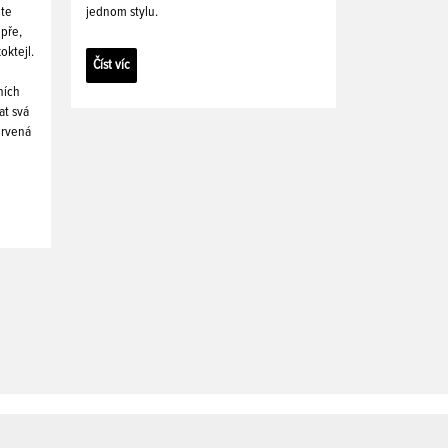
ete
jednom stylu.
pře,
oktejl.
Číst víc
ních
at svá
ervená