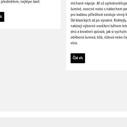
 předmětem, nejlépe šavlí.
míchané nápoje. Ať už upřednostňuj
šumivé, ovocné nebo s nádechem pe
pro každou příležitost existuje vinný k
íc
Od klasických až po výrazné. Koktejly,
nabízejí výborné osvěžení během let
dnů a kreativní způsob, jak si vychutn
oblíbená šumivá, bílá, růžová nebo č
vína.
Číst víc