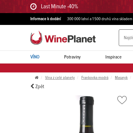
Last Minute -40%
Informace k dodání
300 000 lahví a 1 500 druhů vína skladem
VÍNO
Potraviny
Inspirace
Vína z celé planety
Frankovka modrá
Masaryk
Zpět