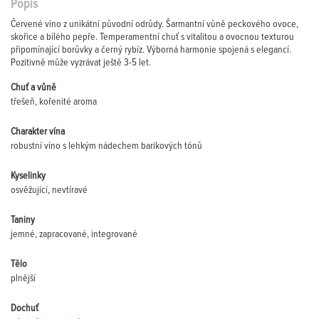
Popis
Červené víno z unikátní původní odrůdy. Šarmantní vůně peckového ovoce,
skořice a bílého pepře. Temperamentní chuť s vitalitou a ovocnou texturou
připomínající borůvky a černý rybíz. Výborná harmonie spojená s elegancí.
Pozitivně může vyzrávat ještě 3-5 let.
Chuť a vůně
třešeň, kořenité aroma
Charakter vína
robustní víno s lehkým nádechem barikových tónů
Kyselinky
osvěžující, nevtíravé
Taniny
jemné, zapracované, integrované
Tělo
plnější
Dochuť