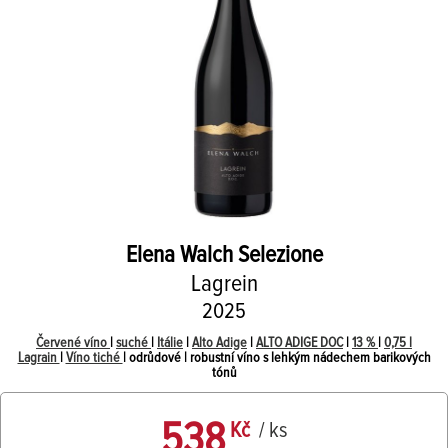
Elena Walch
Selezione
Lagrein
2025
Červené víno
|
suché
|
Itálie
|
Alto Adige
|
ALTO ADIGE DOC
|
13 %
|
0,75 l
Lagrain
|
Víno tiché
| odrůdové | robustní víno s lehkým nádechem barikových
tónů
538
Kč
/ ks