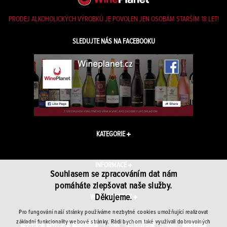
PRODEJ ALKOHOLICKÝCH VÝROBKŮ JE POVOLEN JEN OSOBÁM STARŠÍM 18 LET!
SLEDUJTE NÁS NA FACEBOOKU
KATEGORIE
INFORMACE
Souhlasem se zpracováním dat nám
pomáháte zlepšovat naše služby.
Děkujeme.
WINEPLANET.CZ
Pro fungování naší stránky používáme nezbytné cookies umožňující realizovat
základní funkcionality webové stránky. Rádi bychom také využívali dobrovolných