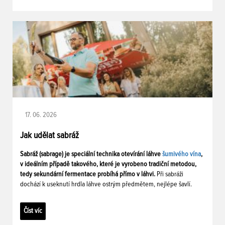
17. 06. 2026
Jak udělat sabráž
Sabráž (sabrage) je speciální technika otevírání láhve
šumivého vína
,
v ideálním případě takového, které je vyrobeno tradiční metodou,
tedy sekundární fermentace probíhá přímo v láhvi.
Při sabráži
dochází k useknutí hrdla láhve ostrým předmětem, nejlépe šavlí.
Číst víc