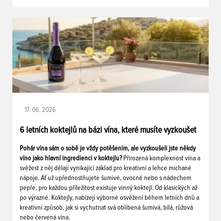
17. 06. 2026
6 letních koktejlů na bázi vína, které musíte vyzkoušet
Pohár vína sám o sobě je vždy potěšením, ale vyzkoušeli jste někdy
víno jako hlavní ingredienci v koktejlu?
Přirozená komplexnost vína a
svěžest z něj dělají vynikající základ pro kreativní a lehce míchané
nápoje. Ať už upřednostňujete šumivé, ovocné nebo s nádechem
pepře, pro každou příležitost existuje vinný koktejl. Od klasických až
po výrazné. Koktejly, nabízejí výborné osvěžení během letních dnů a
kreativní způsob, jak si vychutnat svá oblíbená šumivá, bílá, růžová
nebo červená vína.