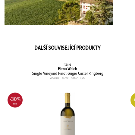
DALŠÍ SOUVISEJÍCÍ PRODUKTY
Itálie
Elena Walch
Single Vineyard Pinot Grigio Castel Ringberg
víno bílé - suché - r2022 - 0,75l
-30%
L