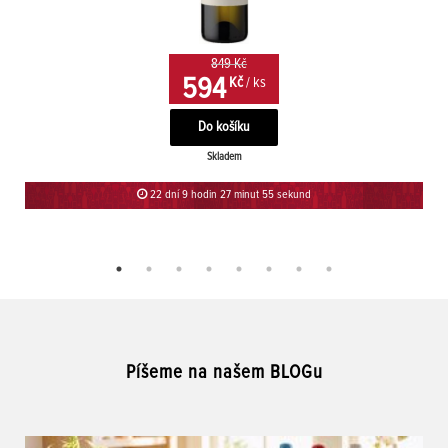
849 Kč
594
Kč
/ ks
Skladem
22 dní 9 hodin 27 minut 55 sekund
Píšeme na našem BLOGu