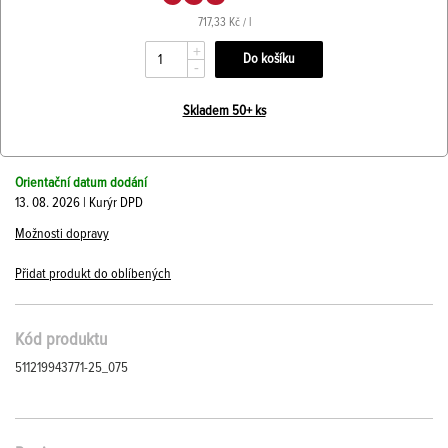
717,33 Kč / l
+
-
Skladem 50+ ks
Orientační datum dodání
13. 08. 2026 | Kurýr DPD
Možnosti dopravy
Přidat produkt do oblíbených
Kód produktu
511219943771-25_075