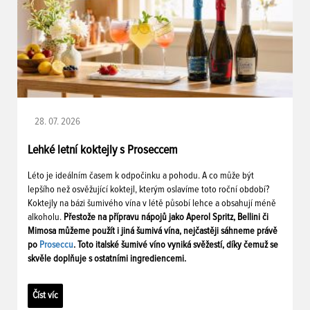
28. 07. 2026
Lehké letní koktejly s Proseccem
Léto je ideálním časem k odpočinku a pohodu. A co může být
lepšího než osvěžující koktejl, kterým oslavíme toto roční období?
Koktejly na bázi šumivého vína v létě působí lehce a obsahují méně
alkoholu.
Přestože na přípravu nápojů jako Aperol Spritz, Bellini či
Mimosa můžeme použít i jiná šumivá vína, nejčastěji sáhneme právě
po
Proseccu
. Toto italské šumivé víno vyniká svěžestí, díky čemuž se
skvěle doplňuje s ostatními ingrediencemi.
Číst víc