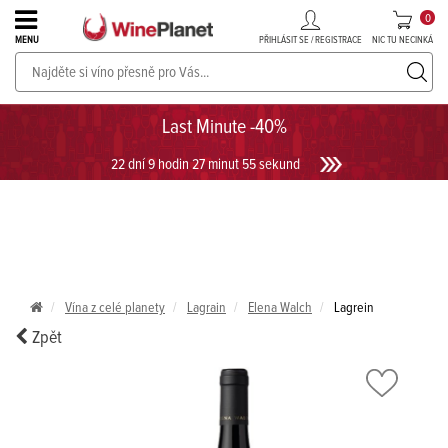
0
PŘIHLÁSIT SE / REGISTRACE
NIC TU NECINKÁ
MENU
PROSECCO v akci až do -30%!
UKÁZAT PROSECCO
Last Minute -40%
22 dní 9 hodin 27 minut 55 sekund
Vína z celé planety
Lagrain
Elena Walch
Lagrein
Zpět